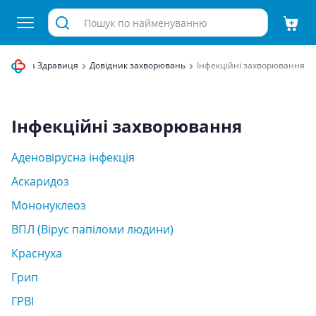
ет аптека Здравиця
Довідник захворювань
Інфекційні захворювання
Інфекційні захворювання
Аденовірусна інфекція
Аскаридоз
Мононуклеоз
ВПЛ (Вірус папіломи людини)
Краснуха
Грип
ГРВІ