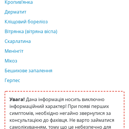
Кропив’янка
Дерматит
Кліщовий бореліоз
Вітрянка (вітряна віспа)
Скарлатина
Менінгіт
Мікоз
Бешихове запалення
Герпес
Увага!
Дана інформація носить виключно
інформаційний характер! При появі перших
симптомів, необхідно негайно звернутися за
консультацією до фахівця. Не варто займатися
самолікуванням, тому що це небезпечно для