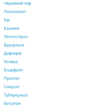
Черевний тиф
Поліомієліт
Кір
Кашлюк
Лептоспіроз
Бруцельоз
Дифтерія
Холера
Енцефаліт
Проктит
Синусит
Туберкульоз
Ботулізм