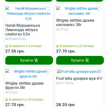
Wrigley skittles драже
кисломікс 38г
Напій Моршинська
Лимонада яблуко
SKITTLES
слабогаз 0,5л
МОРШИНСЬКА
В наявності у 3 аптеках
В наявності у 22 аптеках
27.50
грн.
27.70
грн.
Купити
Купити
Fruit tella цукерки жув 41г
Wrigley skittles драже
ФРУТ ТЕЛЛА
фрукти 38г
SKITTLES
В наявності у 39 аптеках
27.70
грн.
28.20
грн.