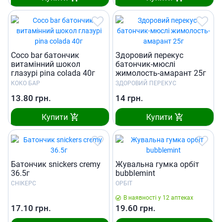
Сoco bar батончик
Здоровий перекус
витамінний шокол
батончик-мюслі
глазурі pina colada 40г
жимолость-амарант 25г
КОКО БАР
ЗДОРОВИЙ ПЕРЕКУС
13.80
грн.
14
грн.
Купити
Купити
Батончик snickers cremy
Жувальна гумка орбіт
36.5г
bubblemint
СНІКЕРС
ОРБІТ
В наявності у 12 аптеках
17.10
грн.
19.60
грн.