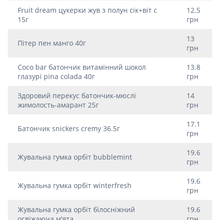
Fruit dream цукерки жув з полун сік+віт с
12.5
15г
грн
13
Пiтер пен манго 40г
грн
Сoco bar батончик витамінний шокол
13.8
глазурі pina colada 40г
грн
Здоровий перекус батончик-мюслі
14
жимолость-амарант 25г
грн
17.1
Батончик snickers cremy 36.5г
грн
19.6
Жувальна гумка орбіт bubblemint
грн
19.6
Жувальна гумка орбіт winterfresh
грн
Жувальна гумка орбіт білосніжний
19.6
освіжаюча м'ята
грн