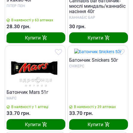
Cannabis bar батончик-
мюслі миндаль/каннабіс
ПІТЕР ПЕН
насіння 40г
КАННАБІС БАР
В наявності у 63 аптеках
28.30
грн.
30
грн.
Купити
Купити
Батончик Snickers 50г
СНІКЕРС
Батончик Mars 51г
МАРС
В наявності у 1 аптеці
В наявності у 39 аптеках
33.70
грн.
33.70
грн.
Купити
Купити