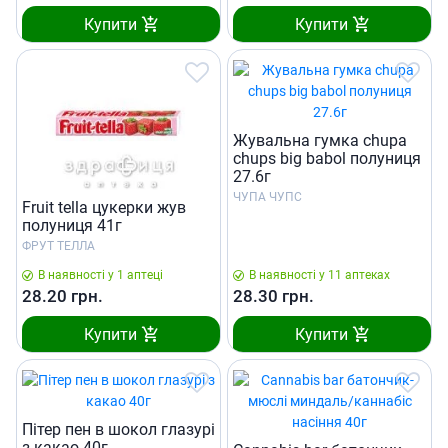
Купити
Купити
Жувальна гумка сhupa
chups big babol полуниця
27.6г
ЧУПА ЧУПС
Fruit tella цукерки жув
полуниця 41г
ФРУТ ТЕЛЛА
В наявності у 1 аптеці
В наявності у 11 аптеках
28.20
грн.
28.30
грн.
Купити
Купити
Пiтер пен в шокол глазурi
з какао 40г