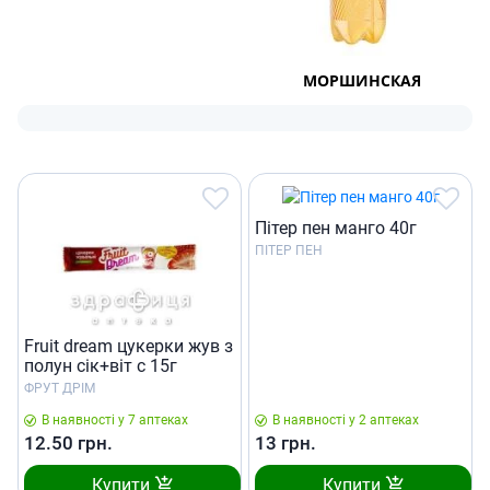
МОРШИНСКАЯ
Пiтер пен манго 40г
ПІТЕР ПЕН
Fruit dream цукерки жув з
полун сік+віт с 15г
ФРУТ ДРІМ
В наявності у 7 аптеках
В наявності у 2 аптеках
12.50
грн.
13
грн.
Купити
Купити