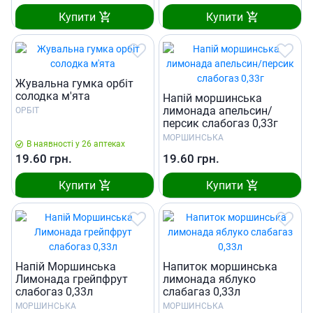
Купити
Купити
Жувальна гумка орбіт
солодка м'ята
Напій моршинська
лимонада апельсин/
ОРБІТ
персик слабогаз 0,33г
МОРШИНСЬКА
В наявності у 26 аптеках
19.60
грн.
19.60
грн.
Купити
Купити
Напій Моршинська
Напиток моршинська
Лимонада грейпфрут
лимонада яблуко
слабогаз 0,33л
слабагаз 0,33л
МОРШИНСЬКА
МОРШИНСЬКА