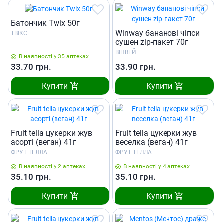
Батончик Twix 50г
Winway бананові чіпси
ТВІКС
сушен zip-пакет 70г
ВІНВЕЙ
В наявності у 35 аптеках
33.70
грн.
33.90
грн.
Купити
Купити
Fruit tella цукерки жув
Fruit tella цукерки жув
асорті (веган) 41г
веселка (веган) 41г
ФРУТ ТЕЛЛА
ФРУТ ТЕЛЛА
В наявності у 2 аптеках
В наявності у 4 аптеках
35.10
грн.
35.10
грн.
Купити
Купити