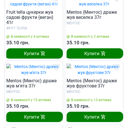
Fruit tella цукерки жув
Mentos (Ментос) драже
садові фрукти (веган)
жув веселка 37г
41г
МЕНТОС
ФРУТ ТЕЛЛА
В наявності у 4 аптеках
В наявності у 2 аптеках
35.10
грн.
35.10
грн.
Купити
Купити
Mentos (Ментос) драже
Mentos (Ментос) драже
жув м'ята 37г
жув фруктове 37г
МЕНТОС
МЕНТОС
В наявності у 15 аптеках
В наявності у 13 аптеках
35.10
грн.
35.10
грн.
Купити
Купити