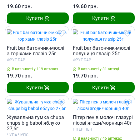
19.60
грн.
19.60
грн.
Купити
Купити
Fruit bar батончик-мюслі
Fruit bar батончик-мюслі
з горіхами глазір 25г
полуниця глазір 25г
ФРУТ БАР
ФРУТ БАР
В наявності у 119 аптеках
В наявності у 31 аптеці
19.70
грн.
19.70
грн.
Купити
Купити
Жувалльна гумка сhupa
Пiтер пен в молоч глазурi
chups big babol яблуко
лiсовi ягоди/чорниця 40г
27,6г
ПІТЕР ПЕН
ЧУПА ЧУПС
В наявності у 46 аптеках