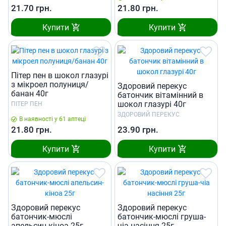
21.70
грн.
21.80
грн.
Купити
Купити
Пiтер пен в шокол глазурi
з мiкроел полуниця/
Здоровий перекус
банан 40г
батончик вітамінний в
шокол глазурі 40г
ПІТЕР ПЕН
ЗДОРОВИЙ ПЕРЕКУС
В наявності у 61 аптеці
21.80
грн.
23.90
грн.
Купити
Купити
Здоровий перекус
Здоровий перекус
батончик-мюслі
батончик-мюслі груша-
апельсин-кіноа 25г
чіа насіння 25г