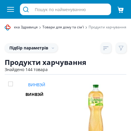
рнет аптека Здравиця
Товари для дому та сім'ї
Продукти харчування
Підбір параметрів
Продукти харчування
Знайдено 144 товара
ВИНВЭЙ