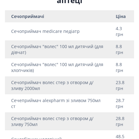
аптеці
Сечоприймачі
Ціна
4.3
Сечоприймач medicare педiатр
грн
Сечоприймач "волес" 100 мл дитячий (для
8.8
дiвчат)
грн
Сечоприймач "волес" 100 мл дитячий (для
8.8
хлопчикiв)
грн
Сечоприймач волес стер з отвором д/
23.8
зливу 2000мл
грн
Сечеприймач alexpharm зi зливом 750мл
28.7
ст
грн
Сечоприймач волес стер з отвором д/
28.8
зливу 750мл
грн
48.5