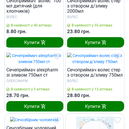
Сечоприймач "волес" 100
Сечоприймач волес стер
мл дитячий (для
з отвором д/зливу
хлопчикiв)
2000мл
ВОЛЕС
ВОЛЕС
В наявності у 40 аптеках
В наявності у 55 аптеках
8.80
грн.
23.80
грн.
Купити
Купити
Сечеприймач alexpharm
Сечоприймач волес стер
зi зливом 750мл ст
з отвором д/зливу 750мл
ОЛЕКСФАРМ
ВОЛЕС
В наявності у 3 аптеках
В наявності у 13 аптеках
28.70
грн.
28.80
грн.
Купити
Купити
Сечозбiрник чоловiчий