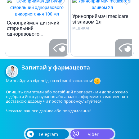
Уриноприймач medicare
зi зливом 2л
Сечоприймач дитячий
стерильний
МЕДИКАР
одноразового
використання 100 мл
Запитай у фармацевта
Ми знайдемо відповіді на всі ваші запитання!
Опишіть симптоми або потрібний препарат - ми допоможемо
підібрати його дозування або аналог, оформимо замовлення з
доставкою додому чи просто проконсультуйтеся.
Чекаємо вашого дзвінка або повідомлення!
Telegram
Viber