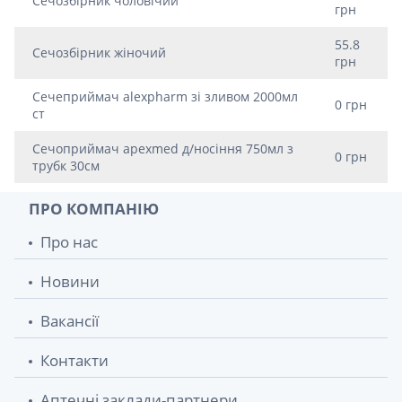
Сечозбiрник чоловiчий
грн
55.8
Сечозбiрник жiночий
грн
Сечеприймач alexpharm зі зливом 2000мл
0 грн
ст
Сечоприймач apexmed д/носiння 750мл з
0 грн
трубк 30см
ПРО КОМПАНІЮ
Про нас
Новини
Вакансії
Контакти
Аптечні заклади-партнери