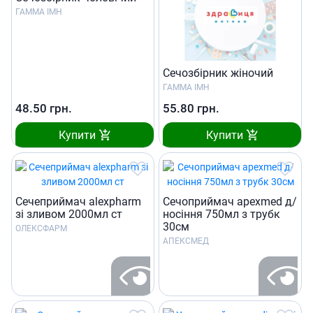
ГАММА ІМН
Сечозбiрник жiночий
ГАММА ІМН
48.50
грн.
55.80
грн.
Купити
Купити
Сечеприймач alexpharm
Сечоприймач apexmed д/
зі зливом 2000мл ст
носiння 750мл з трубк
30см
ОЛЕКСФАРМ
АПЕКСМЕД