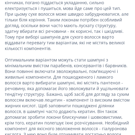
кінчиках, погано піддається укладанню, сильно
електризується і пушиться, мова йде саме про цей тип.
При цьому сухе волосся може швидко забруднюватися, але
тільки біля коріння. Таким локонам потрібен особливий
догляд, оскільки вони часто мають лускату структуру,
здатну вбирати всі речовини - як корисні, так і шкідливі.
Тому при виборі шампунів для сухого волосся варто
віддавати перевагу тим варіантам, які не містять великої
кількості компонентів.
Оптимальним варіантом можуть стати шампуні з
мінімальним вмістом парабенів, консервантів і барвників.
Вони повинні включати зволожувальні, пом'якшуючі і
живильні компоненти. Для пошкодженого і ламкого
волосся варто вибирати шампуні, які містять пантенол -
речовину, яка допомагає його зволожувати й ущільнювати
тендітну структуру. Бажано, щоб засіб для догляду за сухим
волоссям включав лецитин - компонент із високим вмістом
жирних кислот. Щоб заповнити пошкоджені ділянки
волосся, в шампуні часто додають кератин. Він також
допомагає зробити локони блискучими і шовковистими,
крім того, кератин полегшує їхнє розчісування. Необхідний
компонент для якісного зволоження волосся - гіалуронова
кислота. З нею воно буде отримувати достатньо вологи,