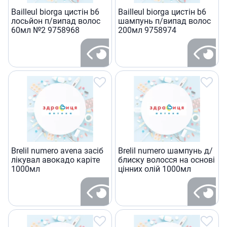
Bailleul biorga цистiн b6
Bailleul biorga цистiн b6
лосьйон п/випад волос
шампунь п/випад волос
60мл №2 9758968
200мл 9758974
Brelil numero avena засiб
Brelil numero шампунь д/
лiкувал авокадо карiте
блиску волосся на основi
1000мл
цiнних олiй 1000мл