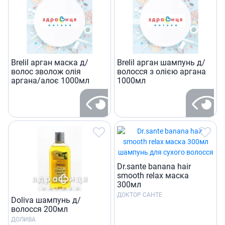
Brelil арган маска д/
Brelil арган шампунь д/
волос зволож олiя
волосся з олiєю аргана
аргана/алоє 1000мл
1000мл
Dr.sante banana hair
smooth relax маска
300мл
ДОКТОР САНТЕ
Doliva шампунь д/
волосся 200мл
ДОЛИВА