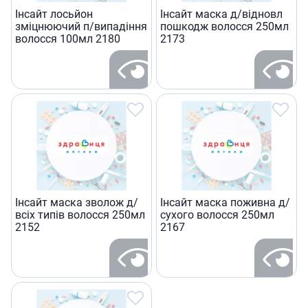
Iнсайт лосьйон
Iнсайт маска д/вiдновл
змiцнюючий п/випадiння
пошкодж волосся 250мл
волосся 100мл 2180
2173
Iнсайт маска зволож д/
Iнсайт маска поживна д/
всiх типiв волосся 250мл
сухого волосся 250мл
2152
2167