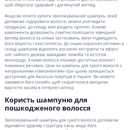
щоб зберігати здоровий і доглянутий вигляд.
Якщо ви хочете купити зволожувальний шампунь, який
допоможе оздоровити волосся, можна розглядати
продукцію, до складу якої входить протеїн. Білкові
компоненти дозволяють помітно поліпшити зовнішній
вигляд волосся за кілька застосувань, вони підвищують
його міцність і еластичність. До інших корисних речовин у
складі шампунів відносять рослинні екстракти та ефірні
олії чайного дерева, макадамії, жожоба та кісточок
винограду. З ними волосся отримує достатньо вологи і
поживних речовин. Ціна на шампунь для сухого волосся з
натуральними компонентами при цьому залишається
доступною для багатьох покупців в Україні. Ви можете
замовити його онлайн, щоб скористатися вигідною
вартістю засобу в інтернет-аптеці.
Користь шампуню для
пошкодженого волосся
Зволожувальний шампунь для сухого волосся допомагає
відновити здорову структуру пасм, якщо його