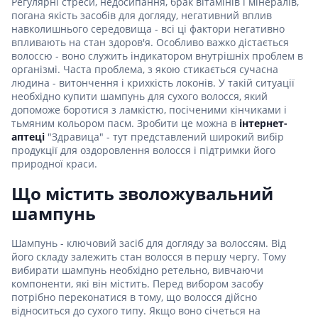
Регулярні стреси, недосипання, брак вітамінів і мінералів,
погана якість засобів для догляду, негативний вплив
навколишнього середовища - всі ці фактори негативно
впливають на стан здоров'я. Особливо важко дістається
волоссю - воно служить індикатором внутрішніх проблем в
організмі. Часта проблема, з якою стикається сучасна
людина - витончення і крихкість локонів. У такій ситуації
необхідно купити шампунь для сухого волосся, який
допоможе боротися з ламкістю, посіченими кінчиками і
тьмяним кольором пасм. Зробити це можна в
інтернет-
аптеці
"Здравица" - тут представлений широкий вибір
продукції для оздоровлення волосся і підтримки його
природної краси.
Що містить зволожувальний
шампунь
Шампунь - ключовий засіб для догляду за волоссям. Від
його складу залежить стан волосся в першу чергу. Тому
вибирати шампунь необхідно ретельно, вивчаючи
компоненти, які він містить. Перед вибором засобу
потрібно переконатися в тому, що волосся дійсно
відноситься до сухого типу. Якщо воно січеться на