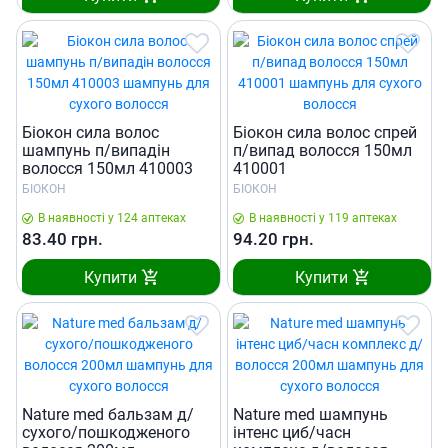
Біокон сила волос
Біокон сила волос спрей
шампунь п/випадін
п/випад волосся 150мл
волосся 150мл 410003
410001
БІОКОН
БІОКОН
В наявності у 124 аптеках
В наявності у 119 аптеках
83.40
грн.
94.20
грн.
Купити
Купити
Nature med бальзам д/
Nature med шампунь
сухого/пошкодженого
iнтенс циб/часн