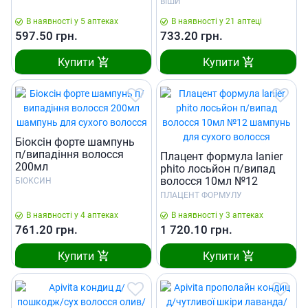
ВІШИ
mb171800
В наявності у 5 аптеках
В наявності у 21 аптеці
597.50
грн.
733.20
грн.
Купити
Купити
Бiоксiн форте шампунь
п/випадіння волосся
Плацент формула lanier
200мл
phito лосьйон п/випад
волосся 10мл №12
БІОКСИН
ПЛАЦЕНТ ФОРМУЛУ
В наявності у 4 аптеках
В наявності у 3 аптеках
761.20
грн.
1 720.10
грн.
Купити
Купити