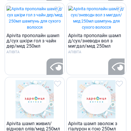
Apivita прополайн шамп
Apivita прополайн шамп
д/сух шкiри гол з чайн
д/сух/зневодн вол з
дер/мед 250мл
мигдал/мед 250мл
АПІВІТА
АПІВІТА
Apivita шамп живил/
Apivita шамп зволож з
вiдновл олiв/мед 250мл
гiалурон к-тою 250мл