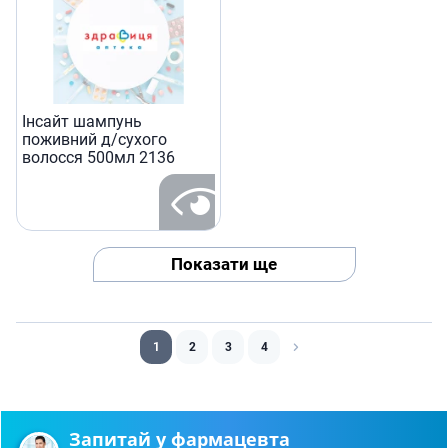
Iнсайт шампунь
поживний д/сухого
волосся 500мл 2136
Показати ще
1
2
3
4
Запитай у фармацевта