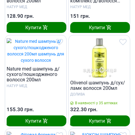
волосся 200мл
комплекс д/волосся
200мл
НАТУР МЕД
НАТУР МЕД
128.90
грн.
151
грн.
Купити
Купити
Nature med шампунь д/
сухого/пошкодженого
волосся 200мл
Olivenol шампунь д/сух/
НАТУР МЕД
ламк волосся 200мл
ДОЛИВА
В наявності у 35 аптеках
155.30
грн.
322.30
грн.
Купити
Купити