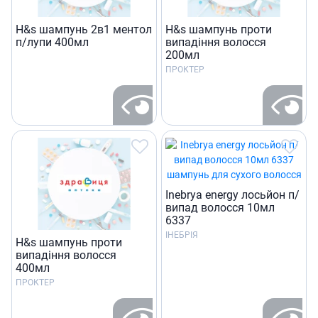
H&s шампунь 2в1 ментол
H&s шампунь проти
п/лупи 400мл
випадiння волосся
200мл
ПРОКТЕР
Inebrya energy лосьйон п/
випад волосся 10мл
6337
ІНЕБРІЯ
H&s шампунь проти
випадiння волосся
400мл
ПРОКТЕР