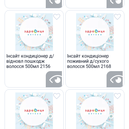
Iнсайт кондицiонер д/
Iнсайт кондицiонер
вiдновл пошкодж
поживний д/сухого
волосся 500мл 2156
волосся 500мл 2168