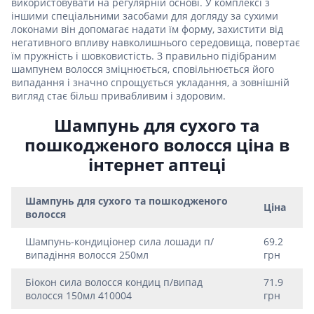
використовувати на регулярній основі. У комплексі з
іншими спеціальними засобами для догляду за сухими
локонами він допомагає надати їм форму, захистити від
негативного впливу навколишнього середовища, повертає
їм пружність і шовковистість. З правильно підібраним
шампунем волосся зміцнюється, сповільнюється його
випадання і значно спрощується укладання, а зовнішній
вигляд стає більш привабливим і здоровим.
Шампунь для сухого та
пошкодженого волосся ціна в
інтернет аптеці
Шампунь для сухого та пошкодженого
Ціна
волосся
Шампунь-кондицiонер сила лошади п/
69.2
випадiння волосся 250мл
грн
Бiокон сила волосся кондиц п/випад
71.9
волосся 150мл 410004
грн