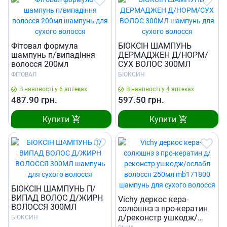
Фiтовал формула
БIОКСIН ШАМПУНЬ
шампунь п/випадiння
ДЕРМАДЖЕН Д/НОРМ/
волосся 200мл
СУХ ВОЛОС 300МЛ
ФІТОВАЛ
БІОКСИН
В наявності у 6 аптеках
В наявності у 4 аптеках
487.90
грн.
597.50
грн.
Купити
Купити
БIОКСIН ШАМПУНЬ П/
ВИПАД ВОЛОС Д/ЖИРН
Vichy деркос кера-
ВОЛОССЯ 300МЛ
солюшнз з про-кератин
д/реконстр ушкодж/
БІОКСИН
ослабл волосся 250мл