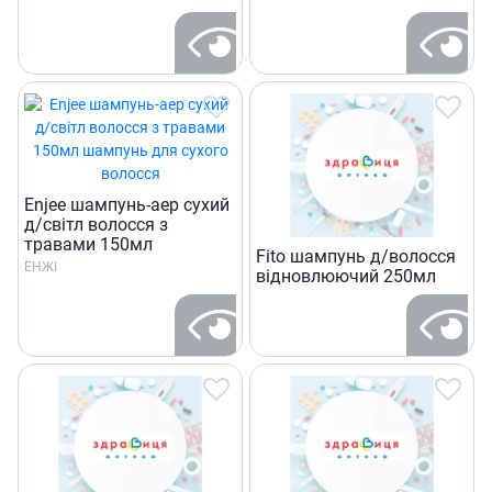
Enjee шампунь-аер сухий
д/світл волосся з
травами 150мл
Fito шампунь д/волосся
ЕНЖІ
вiдновлюючий 250мл