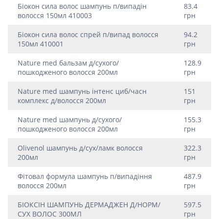
Біокон сила волос шампунь п/випадін
83.4
волосся 150мл 410003
грн
Біокон сила волос спрей п/випад волосся
94.2
150мл 410001
грн
Nature med бальзам д/сухого/
128.9
пошкодженого волосся 200мл
грн
Nature med шампунь iнтенс циб/часн
151
комплекс д/волосся 200мл
грн
Nature med шампунь д/сухого/
155.3
пошкодженого волосся 200мл
грн
Olivenol шампунь д/сух/ламк волосся
322.3
200мл
грн
Фiтовал формула шампунь п/випадiння
487.9
волосся 200мл
грн
БIОКСIН ШАМПУНЬ ДЕРМАДЖЕН Д/НОРМ/
597.5
СУХ ВОЛОС 300МЛ
грн