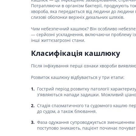
Столова
Для серц
Засоби д
Пелюшки
Потрапляючи в організм бактерії, продукують то
Ліки від
Засоби в
хвороба, яка передається від людини до людин
Для орг
Засоби 
Протипр
Товари для здоров'я
Жарозни
Післяпол
слизові оболонки верхніх дихальних шляхів.
подушки
Сорбент
Мило
Інгаляц
Засоби п
Товари для дому та
Чим небезпечний кашлюк? Він особливо небезпеч
Для нер
Медичні 
Засоби дл
Мультис
сім'ї
— серйозні ускладнення, включаючи проблему із
(комбіно
Для реп
волоссям
Гінеколо
інші життєзагрозні стани.
Для енд
Товари для мам та
Засоби д
Препарат
Перев'яз
Класифікація кашлюку
дітей
вірусних 
Засоби 
Антипохм
Бинти
Ліки від
Засоби 
Після інфікування перші ознаки хвороби виявляют
Вата
волосся
Гомеопат
Лікуванн
Марля
Засоби 
Розвиток кашлюку відбувається у три етапи:
Лікуванн
волосся
Проти мік
Пластир
Гострий період розвитку патології характери
Препарат
Засоби д
Пов'язки
з'являються напади задишки. Можливий ціаноз
волоссю
Антиалерг
Препара
протиаст
Засоби д
Стадія спазматичного та судомного кашлю пер
Препара
пошкодж
до судом, а також блювання.
Препарат
Засоби д
склероз
запобіг
Фаза одужання супроводжується зменшенням ча
поступово зникають, пацієнт починає почуват
Препара
Набори д