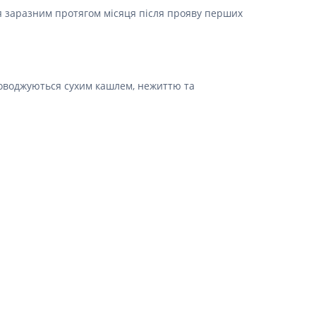
ься заразним протягом місяця після прояву перших
Препарати від аритмії
Сечогінні препарати, діуретики
Ліки від стенокардії
Препарати при серцевій
недостатності
роводжуються сухим кашлем, нежиттю та
Захворювання шкіри
Протигрибкові
Від опіків
Лікування ран і виразок
Мазі від алергії
Лікування псоріазу, екземи
Антибіотики для лікування
захворювань шкіри
Гормональні мазі
Антисептики і дезінфектори
Лікування акне