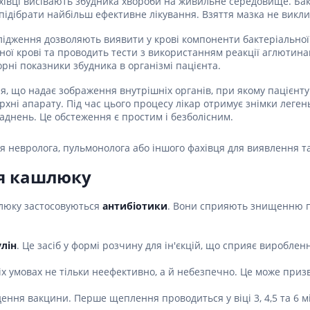
фахівці висівають збудника хвороби на живильне середовище. Б
Лікування алергії
 підібрати найбільш ефективне лікування. Взяття мазка не викл
 підшлункової залози
слідження дозволяють виявити у крові компоненти бактеріальної 
Сечостатева система і статеві
орна система
зної крові та проводить тести з використанням реакції аглютина
гормони
рні показники збудника в організмі пацієнта.
алергії
Ліки для нирок
 астми
, що надає зображення внутрішніх органів, при якому пацієнту 
Препарати для потенції і
хні апарату. Під час цього процесу лікар отримує знімки леген
ерекції
ладнень. Це обстеження є простим і безболісним.
Урологічні препарати
Гінекологічні препарати
я невролога, пульмонолога або іншого фахівця для виявлення та
Ліки впливають на лактацію
я кашлюку
Препарати для лікування
захворювань органів
шлюку застосовуються
антибіотики
. Вони сприяють знищенню п
почуттів
Препарати для очей
лін
. Це засіб у формі розчину для ін'єкцій, що сприяє виробле
Краплі у вухо
 умовах не тільки неефективно, а й небезпечно. Це може призв
ня вакцини. Перше щеплення проводиться у віці 3, 4,5 та 6 міся