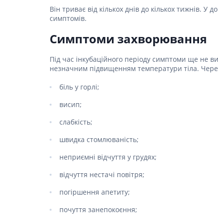
Спеціаль
Ліки для
Він триває від кількох днів до кількох тижнів. У
шкіри г
симптомів.
Засоби в
Фарбува
Ліки від
Симптоми захворювання
Укладан
Ліки від
Засоби д
Під час інкубаційного періоду симптоми ще не 
Препара
Чоловіч
незначним підвищенням температури тіла. Через
Препарат
біль у горлі;
Ліки від
висип;
Пробіот
слабкість;
Препара
Засоби 
швидка стомлюваність;
Ліки від
неприємні відчуття у грудях;
Ліки від 
відчуття нестачі повітря;
Препара
інфекції
погіршення апетиту;
Препара
апетиту
почуття занепокоєння;