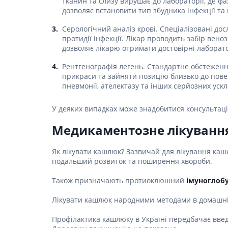
тканин та слизу вирушає до лабораторії, де 
дозволяє встановити тип збудника інфекції та
Гормони
Серологічний аналіз крові. Спеціалізовані до
Респірат
протидії інфекції. Лікар проводить забір вено
дозволяє лікарю отримати достовірні лаборато
Ліки від 
Ліки від
Рентгенографія легень. Стандартне обстеження
прикраси та зайняти позицію близько до повер
пневмонії, ателектазу та інших серйозних уск
У деяких випадках може знадобитися консультаці
Медикаментозне лікуванн
Як лікувати кашлюк? Зазвичай для лікування ка
подальший розвиток та поширення хвороби.
Також призначають протиоклюшний
імуноглобу
Лікувати кашлюк народними методами в домашніх
Профілактика кашлюку в Україні передбачає введен