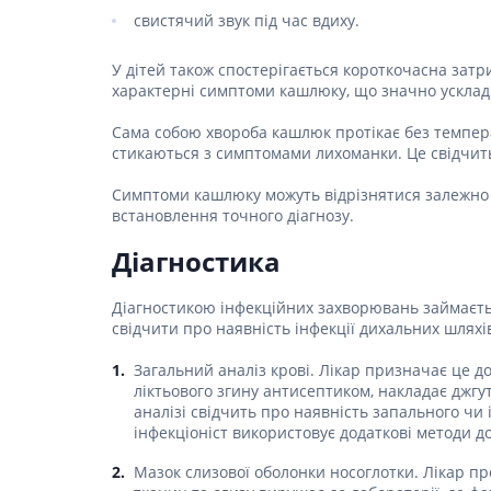
Спазмол
свистячий звук під час вдиху.
Проносн
У дітей також спостерігається короткочасна затри
Препарат
характерні симптоми кашлюку, що значно усклад
залози
Фермент
Сама собою хвороба кашлюк протікає без температ
стикаються з симптомами лихоманки. Це свідчить
Препара
панкреа
Симптоми кашлюку можуть відрізнятися залежно в
встановлення точного діагнозу.
Препарати
жовчного
Діагностика
Гепатоп
Жовчогі
Діагностикою інфекційних захворювань займаєтьс
свідчити про наявність інфекції дихальних шлях
Аміноки
Загальний аналіз крові. Лікар призначає це до
Гормонал
ліктьового згину антисептиком, накладає джгу
аналізі свідчить про наявність запального чи 
Гіпотала
інфекціоніст використовує додаткові методи д
Кортико
Мазок слизової оболонки носоглотки. Лікар пр
Захворю
залози