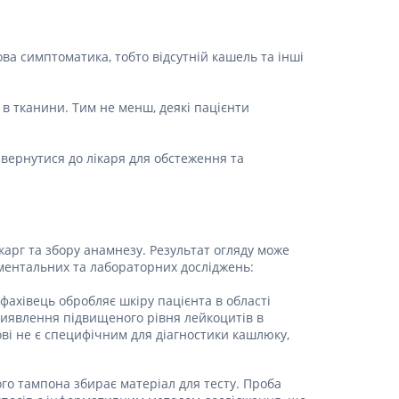
Лікування рубців
Ліки від бородавок
ова симптоматика, тобто відсутній кашель та інші
Лікування лупи, себореї,
волосистих дерматитів
Засоби від підвищеної
 в тканини. Тим не менш, деякі пацієнти
пітливості
Лікування герпесу
звернутися до лікаря для обстеження та
Препарати для опорно-
рухового апарату
Протизапальні препарати
При суглобовому та м'язовому
карг та збору анамнезу. Результат огляду може
болю
ументальних та лабораторних досліджень:
Міорелаксанти
 фахівець обробляє шкіру пацієнта в області
Ліки від подагри
 Виявлення підвищеного рівня лейкоцитів в
Препарати кальцію
ові не є специфічним для діагностики кашлюку,
Хондропротектори
го тампона збирає матеріал для тесту. Проба
Кровотворення та кров