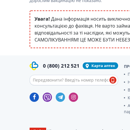
Дорослим вакцинацію не показано.
Увага!
Дана інформація носить виключно 
консультацією до фахівця. Не варто займ
відповідальності за ті наслідки, які мож
САМОЛІКУВАННЯМ! ЦЕ МОЖЕ БУТИ НЕБЕ
0
(800)
212 521
Карта аптек
ПР
П
В
К
А
па