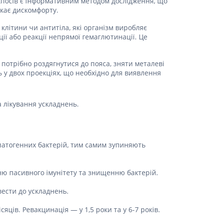
акпосів є інформативним методом дослідження, що
Протитромбозні
икає дискомфорту.
Препарати від анемії
клітини чи антитіла, які організм виробляє
Кровозамінники
ції або реакції непрямої гемаглютинації. Це
Препарати для
парентерального харчування
потрібно роздягнутися до пояса, зняти металеві
ь у двох проекціях, що необхідно для виявлення
Інші лікарські засоби
 лікування ускладнень.
атогенних бактерій, тим самим зупиняють
нню пасивного імунітету та знищенню бактерій.
ести до ускладнень.
ців. Ревакцинація — у 1,5 роки та у 6-7 років.