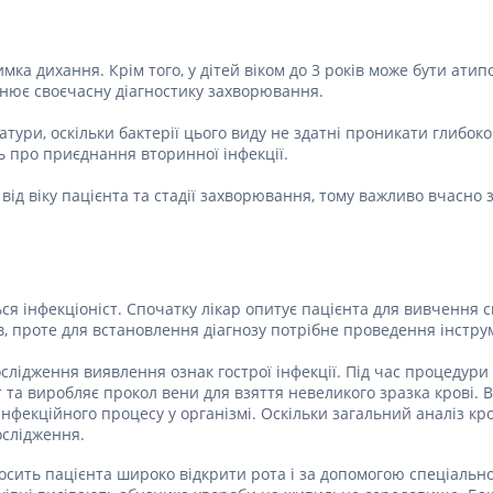
Препарати для лікування
ітики і пропульсанти
епілепсії
е
Снодійні препарати
мка дихання. Крім того, у дітей віком до 3 років може бути атип
и для підшлункової
Заспокійливі препарати
нює своєчасну діагностику захворювання.
Антидепресанти
ні препарати
ури, оскільки бактерії цього виду не здатні проникати глибоко
Препарати для поліпшення
 про приєднання вторинної інфекції.
пам'яті
ти для лікування
титу
Транквілізатори (анксиолітики)
ід віку пацієнта та стадії захворювання, тому важливо вчасно 
Засоби від куріння і нікотинової
 для печінки і
залежності
 міхура
Засоби від похмілля
ротектори для печінки
Препарати від запаморочення
нні препарати
я інфекціоніст. Спочатку лікар опитує пацієнта для вивчення с
ів, проте для встановлення діагнозу потрібне проведення інстр
слоти
Протипухлинні препарати
слідження виявлення ознак гострої інфекції. Під час процедури
Протипухлинні негормональні
ьні препарати
препарати
т та виробляє прокол вени для взяття невеликого зразка крові.
інфекційного процесу у організмі. Оскільки загальний аналіз кр
мо-гіпофізарні гормони
Протипухлинні гормональні
ослідження.
препарати
стероїди
Від раку
осить пацієнта широко відкрити рота і за допомогою спеціально
вання щитовидної