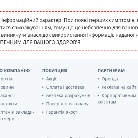
інформаційний характер! При появі перших симптомів, 
атися самолікуванням, тому що це небезпечно для вашого 
уть виникнути внаслідок використання інформації, наданої
ЗПЕЧНИМ ДЛЯ ВАШОГО ЗДОРОВ'Я!
О КОМПАНІЮ
ПОКУПЦЕВІ
ПАРТНЕРАМ
ро нас
Акції
Оренда
Новини
Оплата і доставка
Реклама на сайті
акансії
Безпека розрахунків
Корпоративним
клієнтам
онтакти
Повернення товару
птечні заклади-
Гарантія якості
ртнери