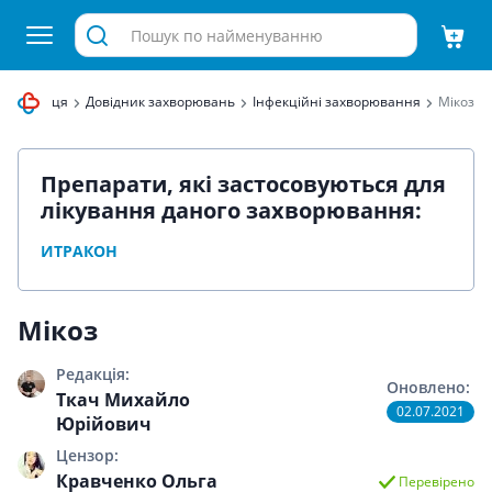
а Здравиця
Довідник захворювань
Інфекційні захворювання
Мікоз
Препарати, які застосовуються для
лікування даного захворювання:
ИТРАКОН
Мікоз
Редакція:
Оновлено:
Ткач Михайло
02.07.2021
Юрійович
Цензор:
Кравченко Ольга
Перевірено