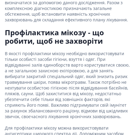
визначатися за допомогою даного дослідження. Разом з
комплексною діагностикою призначають загальне
обстеження, щоб встановити наявність хронічних
захворювань для складання ефективного плану лікування.
Профілактика мікозу - що
робити, щоб не захворіти
В якості профілактики мікозу необхідно використовувати
тільки особисті засоби гігієни, взуття і одяг. При
відвідуванні залів єдиноборств варто користуватися своєю,
а не загальною захисною екіпіровкою, а для занять
вибирати закритий спеціальний одяг, який знизить ризик
травмування шкіри, поява мікротравм. Також потрібно не
нехтувати особистою гігієною після відвідування басейнів,
пляжів, сауни. Щоб захиститися від мікозу, недостатньо
убезпечити себе тільки від зовнішніх факторів, які
сприяють його появі. Важливо підтримувати свій імунітет
за рахунок збалансованого раціону, відмови від шкідливих
звичок, своєчасного лікування хронічних захворювань.
Для профілактики мікозу можна використовувати
антисептики широкого спектра дії. Допоміжним засобом