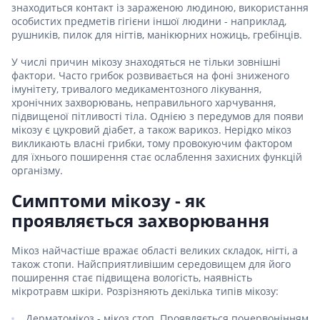
знаходиться контакт із зараженою людиною, використання
особистих предметів гігієни іншої людини - наприклад,
рушників, пилок для нігтів, манікюрних ножиць, гребінців.
У числі причин мікозу знаходяться не тільки зовнішні
фактори. Часто грибок розвивається на фоні зниженого
імунітету, тривалого медикаментозного лікування,
хронічних захворювань, неправильного харчування,
підвищеної пітливості тіла. Однією з передумов для появи
мікозу є цукровий діабет, а також варикоз. Нерідко мікоз
викликають власні грибки, тому провокуючим фактором
для їхнього поширення стає ослаблення захисних функцій
організму.
Симптоми мікозу - як
проявляється захворювання
Мікоз найчастіше вражає області великих складок, нігті, а
також стопи. Найсприятливішим середовищем для його
поширення стає підвищена вологість, наявність
мікротравм шкіри. Розрізняють декілька типів мікозу:
Дерматомікоз - мікоз стоп. Проявляється почервонінням