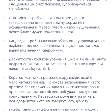
і лущенням шкірних покривів, супроводжується
свербінням.
Оніхомікоз - грибок нігтя. Симптоми даного
захворювання включають зміну форми нігтя,
розшарування нігтьової пластини або її ущільнення,
появу білих смужок, пожовтіння нігтя.
Кандидоз - грибок слизових оболонок. Супроводжується
виділеннями, почервонінням, специфічним запахом,
відчуттям печіння, свербінням.
Дерматофітії - грибкові ураження шкіри, які викликають
подразнення, лущення, зачіпають не тільки шкіру, а й
волосяні фолікули, нігті.
Кератомікоз - мікоз рогового шару шкіри, який є
малоконтактогіозним. Грибкове захворювання часто
протікає без виражених запальних симптомів, зовні
проявляється зміною пігментації уражених ділянок,
їхнім лущенням. Кератомікоз може виникати на тлі
імунодефіцитних станів, туберкульозу, діабету.
Глибокі мікози - грибки внутрішніх органів. Можуть