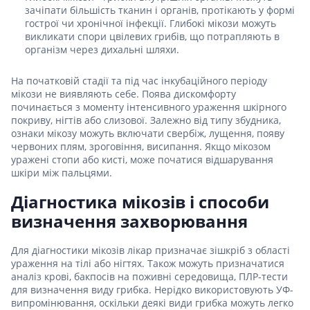
зачіпати більшість тканин і органів, протікають у формі
гострої чи хронічної інфекції. Глибокі мікози можуть
викликати спори цвілевих грибів, що потрапляють в
організм через дихальні шляхи.
На початковій стадії та під час інкубаційного періоду
мікози не виявляють себе. Поява дискомфорту
починається з моменту інтенсивного ураження шкірного
покриву, нігтів або слизової. Залежно від типу збудника,
ознаки мікозу можуть включати свербіж, лущення, появу
червоних плям, зроговіння, висипання. Якщо мікозом
уражені стопи або кисті, може початися відшарування
шкіри між пальцями.
Діагностика мікозів і способи
визначення захворювання
Для діагностики мікозів лікар призначає зішкріб з області
ураження на тілі або нігтях. Також можуть призначатися
аналіз крові, бакпосів на поживні середовища, ПЛР-тести
для визначення виду грибка. Нерідко використовують УФ-
випромінювання, оскільки деякі види грибка можуть легко