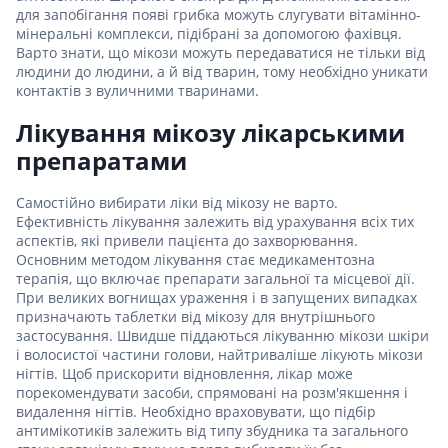
для запобігання появі грибка можуть слугувати вітамінно-
мінеральні комплекси, підібрані за допомогою фахівця.
Варто знати, що мікози можуть передаватися не тільки від
людини до людини, а й від тварин, тому необхідно уникати
контактів з вуличними тваринами.
Лікування мікозу лікарськими
препаратами
Самостійно вибирати ліки від мікозу не варто.
Ефективність лікування залежить від урахування всіх тих
аспектів, які привели пацієнта до захворювання.
Основним методом лікування стає медикаментозна
терапія, що включає препарати загальної та місцевої дії.
При великих вогнищах ураження і в запущених випадках
призначають таблетки від мікозу для внутрішнього
застосування. Швидше піддаються лікуванню мікози шкіри
і волосистої частини голови, найтриваліше лікують мікози
нігтів. Щоб прискорити відновлення, лікар може
порекомендувати засоби, спрямовані на розм'якшення і
видалення нігтів. Необхідно враховувати, що підбір
антимікотиків залежить від типу збудника та загального