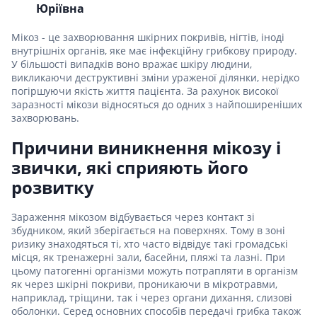
Юріївна
Мікоз - це захворювання шкірних покривів, нігтів, іноді
внутрішніх органів, яке має інфекційну грибкову природу.
У більшості випадків воно вражає шкіру людини,
викликаючи деструктивні зміни ураженої ділянки, нерідко
погіршуючи якість життя пацієнта. За рахунок високої
заразності мікози відносяться до одних з найпоширеніших
захворювань.
Причини виникнення мікозу і
звички, які сприяють його
розвитку
Зараження мікозом відбувається через контакт зі
збудником, який зберігається на поверхнях. Тому в зоні
ризику знаходяться ті, хто часто відвідує такі громадські
місця, як тренажерні зали, басейни, пляжі та лазні. При
цьому патогенні організми можуть потрапляти в організм
як через шкірні покриви, проникаючи в мікротравми,
наприклад, тріщини, так і через органи дихання, слизові
оболонки. Серед основних способів передачі грибка також