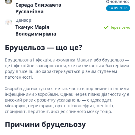
Оновлено:
Середа Єлизавета
14.05.2026
Русланівна
Цензор:
Ткачук Марія
Перевірено
Володимирівна
Бруцельоз — що це?
Бруцельозна інфекція, лихоманка Мальти або бруцельоз —
це інфекційне захворювання, яке викликається бактеріями
роду Brucella, що характеризуються різним ступенем
патогенності.
Хвороба діагностується не так часто в порівнянні з іншими
інфекційними хворобами. Однак через пізню діагностику є
високий ризик розвитку ускладнень — ендокардит,
міокардит, перикардит, орхіт, пієлонефрит, менінгіт,
спондиліт, перитоніт, абсцес спинного мозку тощо.
Причини бруцельозу