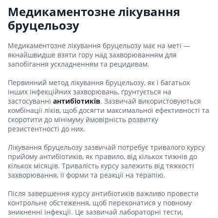
Медикаментозне лікування
бруцельозу
Медикаментозне лікування бруцельозу має на меті —
якнайшвидше взяти гору над захворюванням для
запобігання ускладненням та рецидивам.
Первинний метод лікування бруцельозу, як і багатьох
інших інфекційних захворювань, ґрунтується на
застосуванні
антибіотиків
. Зазвичай використовуються
комбінації ліків, щоб досягти максимальної ефективності та
скоротити до мінімуму ймовірність розвитку
резистентності до них.
Лікування бруцельозу зазвичай потребує тривалого курсу
прийому антибіотиків, як правило, від кількох тижнів до
кількох місяців. Тривалість курсу залежить від тяжкості
захворювання, її форми та реакції на терапію.
Після завершення курсу антибіотиків важливо провести
контрольне обстеження, щоб переконатися у повному
зникненні інфекції. Це зазвичай лабораторні тести,