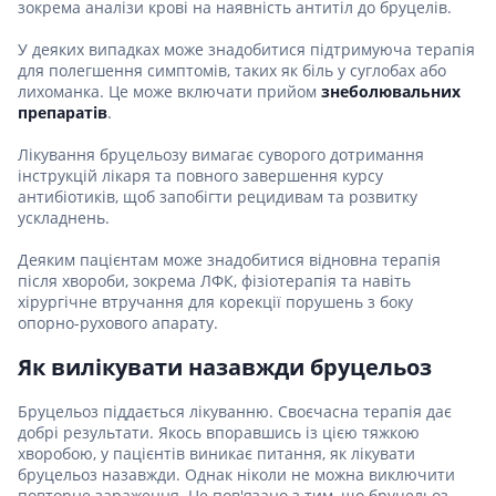
зокрема аналізи крові на наявність антитіл до бруцелів.
У деяких випадках може знадобитися підтримуюча терапія
для полегшення симптомів, таких як біль у суглобах або
лихоманка. Це може включати прийом
знеболювальних
препаратів
.
Лікування бруцельозу вимагає суворого дотримання
інструкцій лікаря та повного завершення курсу
антибіотиків, щоб запобігти рецидивам та розвитку
ускладнень.
Деяким пацієнтам може знадобитися відновна терапія
після хвороби, зокрема ЛФК, фізіотерапія та навіть
хірургічне втручання для корекції порушень з боку
опорно-рухового апарату.
Як вилікувати назавжди бруцельоз
Бруцельоз піддається лікуванню. Своєчасна терапія дає
добрі результати. Якось впоравшись із цією тяжкою
хворобою, у пацієнтів виникає питання, як лікувати
бруцельоз назавжди. Однак ніколи не можна виключити
повторне зараження. Це пов'язано з тим, що бруцельоз