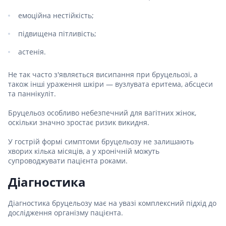
емоційна нестійкість;
підвищена пітливість;
астенія.
Не так часто з'являється висипання при бруцельозі, а
також інші ураження шкіри — вузлувата еритема, абсцеси
та паннікуліт.
Бруцельоз особливо небезпечний для вагітних жінок,
оскільки значно зростає ризик викидня.
У гострій формі симптоми бруцельозу не залишають
хворих кілька місяців, а у хронічній можуть
супроводжувати пацієнта роками.
Діагностика
Діагностика бруцельозу має на увазі комплексний підхід до
дослідження організму пацієнта.