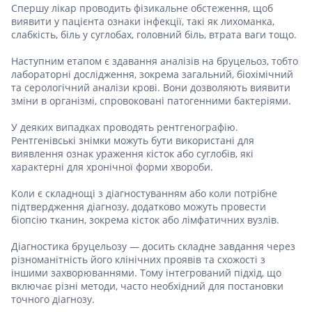
Спершу лікар проводить фізикальне обстеження, щоб
виявити у пацієнта ознаки інфекції, такі як лихоманка,
слабкість, біль у суглобах, головний біль, втрата ваги тощо.
Наступним етапом є здавання аналізів на бруцельоз, тобто
лабораторні дослідження, зокрема загальний, біохімічний
та серологічний аналізи крові. Вони дозволяють виявити
зміни в організмі, спровоковані патогенними бактеріями.
У деяких випадках проводять рентгенографію.
Рентгенівські знімки можуть бути використані для
виявлення ознак ураження кісток або суглобів, які
характерні для хронічної форми хвороби.
Коли є складнощі з діагностуванням або коли потрібне
підтвердження діагнозу, додатково можуть провести
біопсію тканин, зокрема кісток або лімфатичних вузлів.
Діагностика бруцельозу — досить складне завдання через
різноманітність його клінічних проявів та схожості з
іншими захворюваннями. Тому інтегрований підхід, що
включає різні методи, часто необхідний для постановки
точного діагнозу.