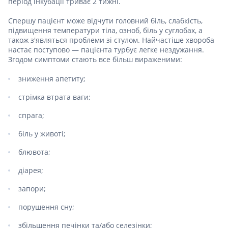
період інкубації триває 2 тижні.
Спершу пацієнт може відчути головний біль, слабкість,
підвищення температури тіла, озноб, біль у суглобах, а
також з'являться проблеми зі стулом. Найчастіше хвороба
настає поступово — пацієнта турбує легке нездужання.
Згодом симптоми стають все більш вираженими:
зниження апетиту;
стрімка втрата ваги;
спрага;
біль у животі;
блювота;
діарея;
запори;
порушення сну;
збільшення печінки та/або селезінки;