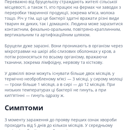
Переважно від бруцельозу страждають жителі сільської
місцевості, а також ті, хто працює на фермах чи заводах з
переробки тваринної продукції, зокрема м'яса, молока
тощо. Річ у тім, що це бактерії здатні вражати різні види
тварин як диких, так і домашніх. Людина може заразитися
контактним, фекально-оральним, повітряно-краплинним,
вертикальним та артифікаційним шляхом.
Бруцели дуже заразні. Вони проникають в організм через
мікротравми на шкірі або слизових оболонках у кров, а
потім розносяться по всьому організму, вражаючи
тканини, зокрема лімфоїдну, нервову та кісткову.
У довкіллі вони можуть існувати більше двох місяців, у
термічно необробленому м'ясі — 3 місяці, у сирому молоці
— трохи більше 1 місяця, а в сирі — до 12 місяців. При
низьких температурах ці бактерії не гинуть, а при
кип'ятінні — гинуть одразу ж.
Симптоми
З моменту зараження до прояву перших ознак хвороби
проходить від 5 днів до кількох місяців. У середньому