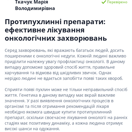
Ткачук Марія
Перевірено
Володимирівна
Протипухлинні препарати:
ефективне лікування
онкологічних захворювань
Серед захворювань, які вражають багатьох людей, досить
поширеними є онкологічні недуги. Кожній людині важливо
приділити належну увагу профілактиці онкології. В даному
випадку допоможе здоровий спосіб життя, правильне
харчування та відмова від шкідливих звичок. Однак
нерідко людині не вдається запобігти появі таких хвороб.
Сприяти появі пухлин може не тільки неправильний спосіб
життя. Генетика в даному випадку має вкрай важливе
значення. У разі виявлення онкологічних процесів в
організмі та після отримання рекомендацій лікаря
необхідно якомога швидше купити протипухлинний
препарат, оскільки своєчасне лікування онкології на ранніх
стадіях має позитивну динаміку, а кожна людина отримує
високі шанси на одужання.