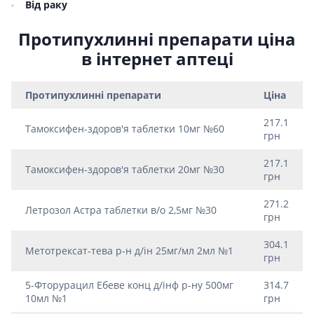
Від раку
Протипухлинні препарати ціна
в інтернет аптеці
Протипухлинні препарати
Ціна
217.1
Тамоксифен-здоров'я таблетки 10мг №60
грн
217.1
Тамоксифен-здоров'я таблетки 20мг №30
грн
271.2
Летрозол Астра таблетки в/о 2,5мг №30
грн
304.1
Метотрексат-тева р-н д/iн 25мг/мл 2мл №1
грн
5-Фторурацил Ебеве конц д/iнф р-ну 500мг
314.7
10мл №1
грн