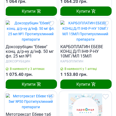
1 064
грн.
1 064.20
грн.
Купити
Купити
Доксорубiцин "Ебеве"
КАРБОПЛАТИН ЕБЕВЕ
конц. д/р-ну д/iнф. 50 мг
КОНЦ Д/П IНФ Р-НУ
фл. 25 мл №1
10МГ/МЛ 15МЛ
ДОКСОРУБІЦИН
КАРБОПЛАТИН
В наявності у 3 аптеках
В наявності у 1 аптеці
1 075.40
грн.
1 153.80
грн.
Купити
Купити
Метотрексат Ебеве таб