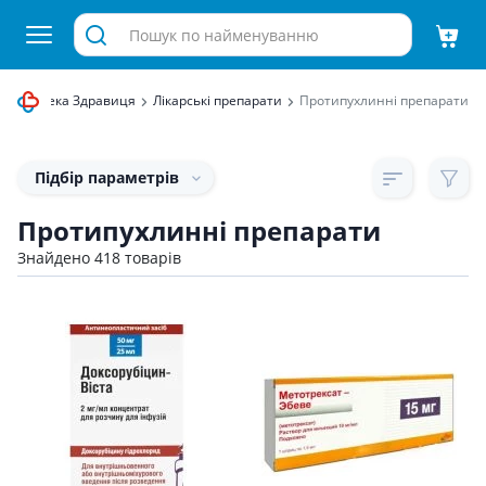
рнет аптека Здравиця
Лікарські препарати
Протипухлинні препарати
Підбір параметрів
Протипухлинні препарати
Знайдено 418 товарів