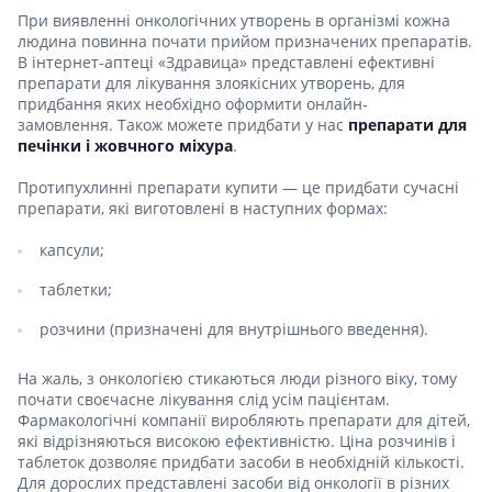
При виявленні онкологічних утворень в організмі кожна
людина повинна почати прийом призначених препаратів.
В інтернет-аптеці «Здравица» представлені ефективні
препарати для лікування злоякісних утворень, для
придбання яких необхідно оформити онлайн-
замовлення. Також можете придбати у нас
препарати для
печінки і жовчного міхура
.
Протипухлинні препарати купити — це придбати сучасні
препарати, які виготовлені в наступних формах:
капсули;
таблетки;
розчини (призначені для внутрішнього введення).
На жаль, з онкологією стикаються люди різного віку, тому
почати своєчасне лікування слід усім пацієнтам.
Фармакологічні компанії виробляють препарати для дітей,
які відрізняються високою ефективністю. Ціна розчинів і
таблеток дозволяє придбати засоби в необхідній кількості.
Для дорослих представлені засоби від онкології в різних