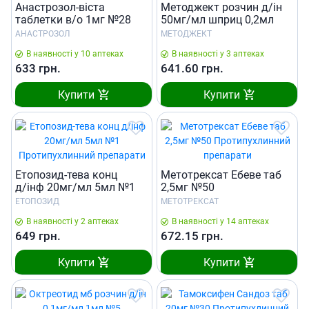
Анастрозол-віста
Методжект розчин д/iн
таблетки в/о 1мг №28
50мг/мл шприц 0,2мл
АНАСТРОЗОЛ
МЕТОДЖЕКТ
В наявності у 10 аптеках
В наявності у 3 аптеках
633
грн.
641.60
грн.
Купити
Купити
Етопозид-тева конц
Метотрексат Ебеве таб
д/iнф 20мг/мл 5мл №1
2,5мг №50
ЕТОПОЗИД
МЕТОТРЕКСАТ
В наявності у 2 аптеках
В наявності у 14 аптеках
649
грн.
672.15
грн.
Купити
Купити