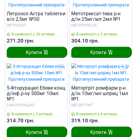
Летрозол Астра таблетки
Метотрексат-тева р-н
в/о 2,5мг №30
д/iн 25мг/мл 2мл №1
ЛЕТРОЗОЛ
МЕТОТРЕКСАТ
В наявності у 29 аптеках
В наявності у 3 аптеках
271.20
грн.
304.10
грн.
Купити
Купити
5-Фторурацил Ебеве конц
Метортріт ромфарм р-н
д/iнф р-ну 500мг 10мл
д/ін 10мг/мл шприц 1мл
№1
№1
5-ФТОРУРАЦИЛ
МЕТОРТРИТ
В наявності у 3 аптеках
В наявності у 4 аптеках
314.70
грн.
319.10
грн.
Купити
Купити