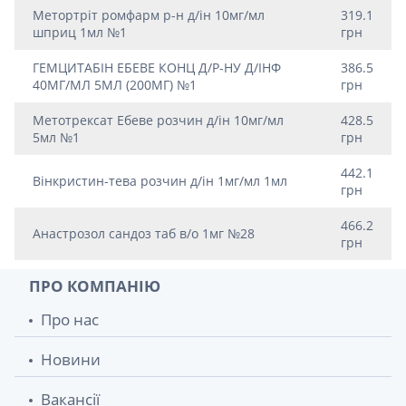
Метортріт ромфарм р-н д/ін 10мг/мл
319.1
шприц 1мл №1
грн
ГЕМЦИТАБIН ЕБЕВЕ КОНЦ Д/Р-НУ Д/ІНФ
386.5
40МГ/МЛ 5МЛ (200МГ) №1
грн
Метотрексат Ебеве розчин д/iн 10мг/мл
428.5
5мл №1
грн
442.1
Вiнкристин-тева розчин д/iн 1мг/мл 1мл
грн
466.2
Анастрозол сандоз таб в/о 1мг №28
грн
ПРО КОМПАНІЮ
Про нас
Новини
Вакансії