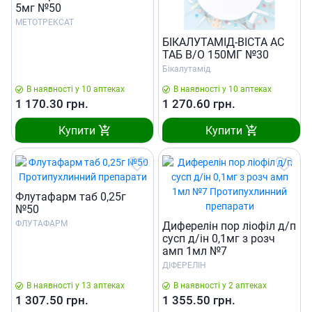
5мг №50
МЕТОТРЕКСАТ
БІКАЛУТАМІД-ВІСТА АС
ТАБ В/О 150МГ №30
Бікалутамід
В наявності у 10 аптеках
В наявності у 10 аптеках
1 170.30
грн.
1 270.60
грн.
Купити
Купити
Флутафарм таб 0,25г
№50
ФЛУТАФАРМ
Диферелiн пор лiофiл д/п
сусп д/iн 0,1мг з розч
амп 1мл №7
ДІФЕРЕЛІН
В наявності у 13 аптеках
В наявності у 2 аптеках
1 307.50
грн.
1 355.50
грн.