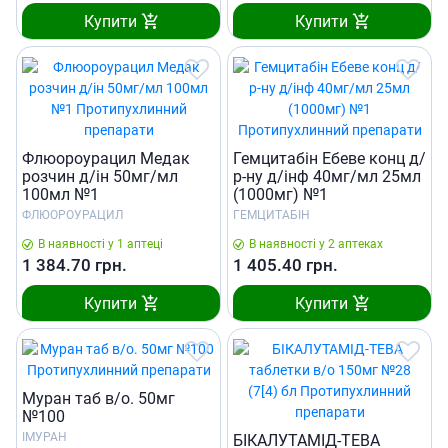
Купити
Купити
Флюороурацил Медак
Гемцитабiн Ебеве конц д/
розчин д/ін 50мг/мл
р-ну д/інф 40мг/мл 25мл
100мл №1
(1000мг) №1
ФЛЮОРОУРАЦИЛ
ГЕМЦИТАБІН
В наявності у 1 аптеці
В наявності у 2 аптеках
1 384.70
грн.
1 405.40
грн.
Купити
Купити
Муран таб в/о. 50мг
№100
ІМУРАН
БIКАЛУТАМIД-ТЕВА