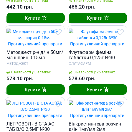
В наявності у 1 аптеці
В наявності у 5 аптеках
442.10
грн.
466.20
грн.
Купити
Купити
Методжект р-н д/iн 50мг/
Флутафарм феміна
мл шприц 0.15мл
таблетки 0,125г №30
МЕТОДЖЕКТ
ФЛУТАФАРМ
В наявності у 3 аптеках
В наявності у 25 аптеках
578.10
грн.
578.60
грн.
Купити
Купити
ЛЕТРОЗОЛ - ВIСТА АС
Вiнкристин-тева розчин
ТАБ В/О 2,5МГ №30
д/iн 1мг/мл 2мл