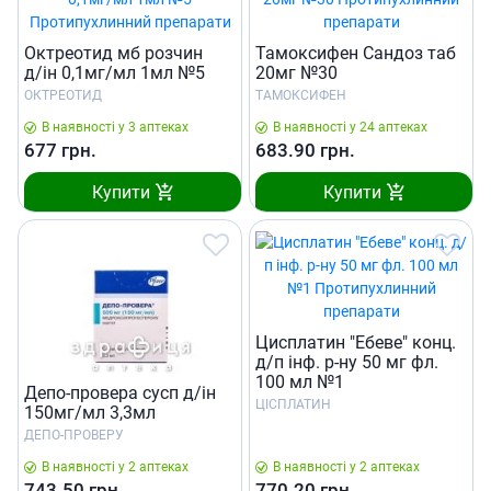
Октреотид мб розчин
Тамоксифен Сандоз таб
д/iн 0,1мг/мл 1мл №5
20мг №30
ОКТРЕОТИД
ТАМОКСИФЕН
В наявності у 3 аптеках
В наявності у 24 аптеках
677
грн.
683.90
грн.
Купити
Купити
Цисплатин "Ебеве" конц.
д/п iнф. р-ну 50 мг фл.
100 мл №1
Депо-провера сусп д/iн
ЦІСПЛАТИН
150мг/мл 3,3мл
ДЕПО-ПРОВЕРУ
В наявності у 2 аптеках
В наявності у 2 аптеках
743.50
грн.
770.20
грн.