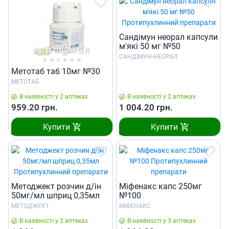
Сандiмун неорал капсули
м'якi 50 мг №50
САНДІМУН-НЕОРАЛ
Метотаб таб 10мг №30
МЕТОТАБ
В наявності у 2 аптеках
В наявності у 2 аптеках
959.20
грн.
1 004.20
грн.
Купити
Купити
Методжект розчин д/ін
Міфенакс капс 250мг
50мг/мл шприц 0,35мл
№100
МЕТОДЖЕКТ
МІФЕНАКС
В наявності у 2 аптеках
В наявності у 3 аптеках