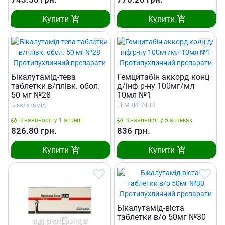
Купити
Купити
Бiкалутамiд-тева
Гемцитабін аккорд конц
таблетки в/плiвк. обол.
д/інф р-ну 100мг/мл
50 мг №28
10мл №1
Бікалутамід
ГЕМЦИТАБІН
В наявності у 1 аптеці
В наявності у 5 аптеках
826.80
грн.
836
грн.
Купити
Купити
Бiкалутамiд-вiста
таблетки в/о 50мг №30