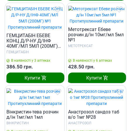
Метотрексат Ебеве
розчин д/iн 10мг/мл 5мл
ГЕМЦИТАБIН ЕБЕВЕ
№1
КОНЦ Д/Р-НУ Д/ІНФ
40МГ/МЛ 5МЛ (200МГ)
МЕТОТРЕКСАТ
№1
ГЕМЦИТАБІН
В наявності у 3 аптеках
В наявності у 6 аптеках
386.50
грн.
428.50
грн.
Купити
Купити
Вiнкристин-тева розчин
Анастрозол сандоз таб
д/iн 1мг/мл 1мл
в/о 1мг №28
ВІНКРИСТИН
АНАСТРОЗОЛ