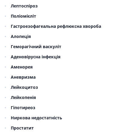
Лептоспіроз
Поліомієліт
Гастроезофагеальна рефлюксна хвороба
Алопеція
Геморагічний васкуліт
Аденовірусна інфекція
Аменорея
Аневризма
Лейкоцитоз
Лейкопенія
Гіпотиреоз
Ниркова недостатність
Простатит