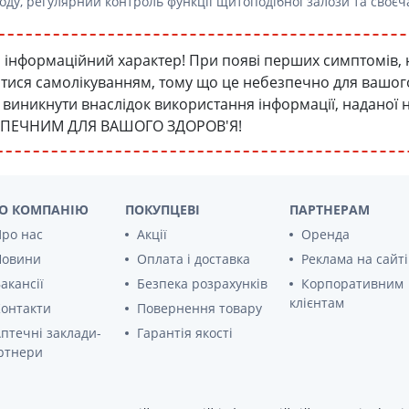
ду, регулярний контроль функції щитоподібної залози та своє
інформаційний характер! При появі перших симптомів, 
атися самолікуванням, тому що це небезпечно для вашого 
уть виникнути внаслідок використання інформації, наданої
ЗПЕЧНИМ ДЛЯ ВАШОГО ЗДОРОВ'Я!
О КОМПАНІЮ
ПОКУПЦЕВІ
ПАРТНЕРАМ
ро нас
Акції
Оренда
Новини
Оплата і доставка
Реклама на сайті
акансії
Безпека розрахунків
Корпоративним
клієнтам
онтакти
Повернення товару
птечні заклади-
Гарантія якості
ртнери