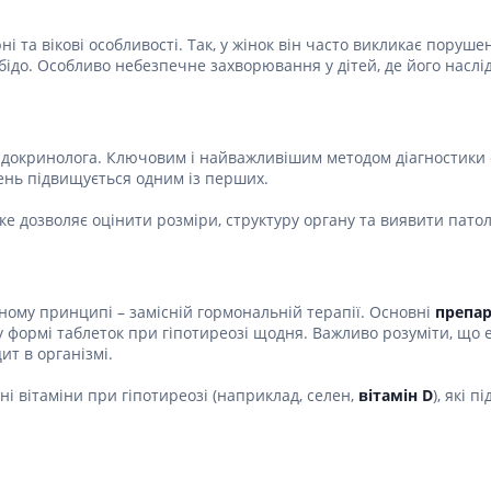
Препарати для лікування
ітики і пропульсанти
епілепсії
е
і та вікові особливості. Так, у жінок він часто викликає поруше
Снодійні препарати
бідо. Особливо небезпечне захворювання у дітей, де його наслід
и для підшлункової
Заспокійливі препарати
Антидепресанти
ні препарати
Препарати для поліпшення
ендокринолога. Ключовим і найважливішим методом діагностики є
пам'яті
ти для лікування
вень підвищується одним із перших.
титу
Транквілізатори (анксиолітики)
Засоби від куріння і нікотинової
е дозволяє оцінити розміри, структуру органу та виявити патол
 для печінки і
залежності
 міхура
Засоби від похмілля
ротектори для печінки
Препарати від запаморочення
нні препарати
ному принципі – замісній гормональній терапії. Основні
препар
у формі таблеток при гіпотиреозі щодня. Важливо розуміти, що 
слоти
Протипухлинні препарати
ит в організмі.
Протипухлинні негормональні
ьні препарати
препарати
і вітаміни при гіпотиреозі (наприклад, селен,
вітамін D
), які 
мо-гіпофізарні гормони
Протипухлинні гормональні
препарати
стероїди
Від раку
вання щитовидної