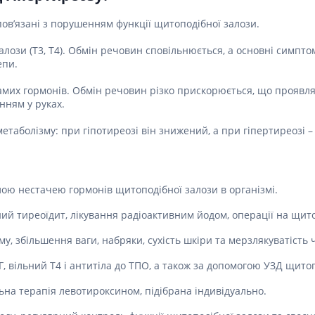
 пов’язані з порушенням функції щитоподібної залози.
алози (Т3, Т4). Обмін речовин сповільнюється, а основні симпт
епи.
самих гормонів. Обмін речовин різко прискорюється, що проявл
нням у руках.
метаболізму: при гіпотиреозі він знижений, а при гіпертиреозі 
ою нестачею гормонів щитоподібної залози в організмі.
ий тиреоїдит, лікування радіоактивним йодом, операції на щитоп
, збільшення ваги, набряки, сухість шкіри та мерзлякуватість
, вільний Т4 і антитіла до ТПО, а також за допомогою УЗД щитоп
ьна терапія левотироксином, підібрана індивідуально.