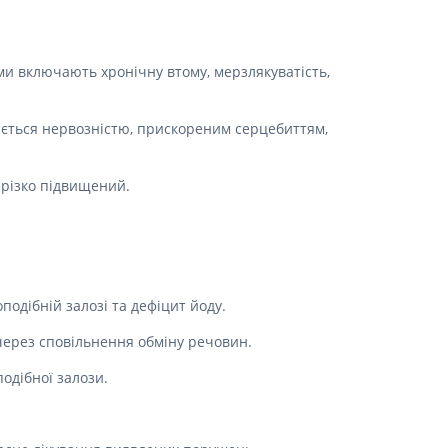
оми включають хронічну втому, мерзлякуватість,
яється нервозністю, прискореним серцебиттям,
– різко підвищений.
одібній залозі та дефіцит йоду.
 через сповільнення обміну речовин.
одібної залози.