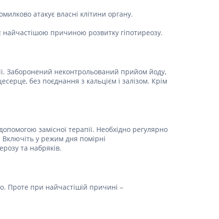
омилково атакує власні клітини органу.
Т є найчастішою причиною розвитку гіпотиреозу.
пії. Заборонений неконтрольований прийом йоду,
серце, без поєднання з кальцієм і залізом. Крім
допомогою замісної терапії. Необхідно регулярно
. Включіть у режим дня помірні
розу та набряків.
о. Проте при найчастішій причині –