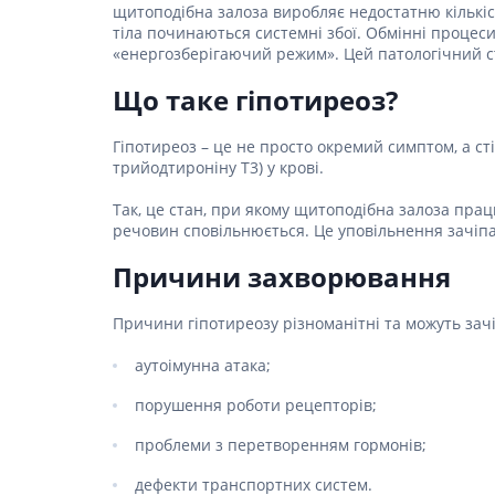
Столова
щитоподібна залоза виробляє недостатню кількіс
Для серц
Засоби д
Пелюшки
Ліки від
Засоби в
тіла починаються системні збої. Обмінні процес
Для орг
Засоби 
Протипр
Товари для здоров'я
«енергозберігаючий режим». Цей патологічний ст
Жарозни
Післяпол
подушки
Сорбент
Мило
Інгаляц
Засоби п
Що таке гіпотиреоз?
Товари для дому та
Для нер
Медичні 
Засоби дл
Мультис
сім'ї
(комбіно
Для реп
волоссям
Гінеколо
Гіпотиреоз – це не просто окремий симптом, а ст
Для енд
трийодтироніну Т3) у крові.
Товари для мам та
Засоби д
Препарат
Перев'яз
дітей
вірусних 
Засоби 
Так, це стан, при якому щитоподібна залоза прац
Антипохм
Бинти
речовин сповільнюється. Це уповільнення зачіпа
Ліки від
Засоби 
Вата
волосся
Гомеопат
Лікуванн
Причини захворювання
Марля
Засоби 
Лікуванн
волосся
Проти мік
Пластир
Причини гіпотиреозу різноманітні та можуть зачі
Препарат
Засоби д
Пов'язки
волоссю
Антиалерг
Препара
аутоімунна атака;
протиаст
Засоби д
Препара
пошкодж
порушення роботи рецепторів;
Препарат
Засоби д
склероз
запобіг
проблеми з перетворенням гормонів;
Препара
Набори д
дефекти транспортних систем.