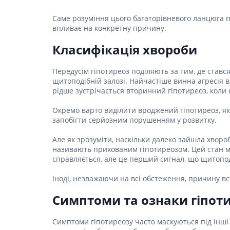
Спеціаль
Ліки для
шкіри г
Саме розуміння цього багаторівневого ланцюга п
Засоби в
Фарбува
впливає на конкретну причину.
Ліки від
Укладан
Класифікація хвороби
Ліки від
Засоби д
Препара
Чоловіч
Передусім гіпотиреоз поділяють за тим, де став
щитоподібній залозі. Найчастіше винна агресія в
Препарат
рідше зустрічається вторинний гіпотиреоз, коли с
Ліки від
Окремо варто виділити вроджений гіпотиреоз, як
Пробіот
запобігти серйозним порушенням у розвитку.
Препара
Але як зрозуміти, наскільки далеко зайшла хворо
Засоби 
називають прихованим гіпотиреозом. Цей стан мі
справляється, але це перший сигнал, що щитопо
Ліки від
Ліки від 
Іноді, незважаючи на всі обстеження, причину вс
Препара
інфекції
Симптоми та ознаки гіпот
Препара
апетиту
Симптоми гіпотиреозу часто маскуються під інші 