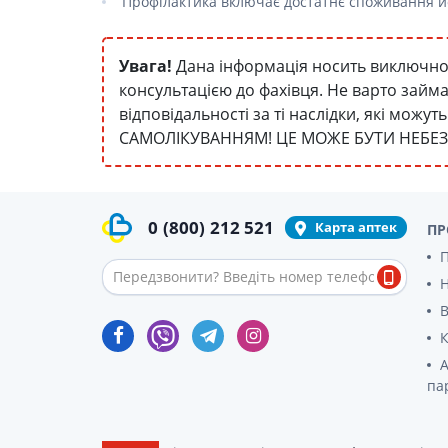
Профілактика включає достатнє споживання йо
Увага!
Дана інформація носить виключно 
консультацією до фахівця. Не варто займ
відповідальності за ті наслідки, які мож
САМОЛІКУВАННЯМ! ЦЕ МОЖЕ БУТИ НЕБЕ
0
(800)
212 521
Карта аптек
ПР
П
В
К
А
па