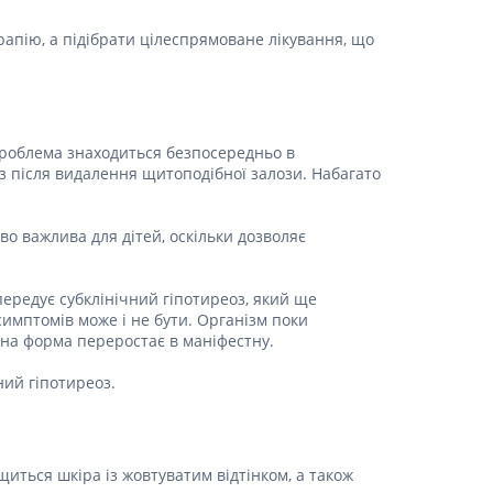
Препарати від аритмії
апію, а підібрати цілеспрямоване лікування, що
Сечогінні препарати, діуретики
Ліки від стенокардії
Препарати при серцевій
недостатності
 проблема знаходиться безпосередньо в
оз після видалення щитоподібної залози. Набагато
Захворювання шкіри
Протигрибкові
о важлива для дітей, оскільки дозволяє
Від опіків
Лікування ран і виразок
передує субклінічний гіпотиреоз, який ще
Мазі від алергії
имптомів може і не бути. Організм поки
Лікування псоріазу, екземи
на форма переростає в маніфестну.
Антибіотики для лікування
захворювань шкіри
ний гіпотиреоз.
Гормональні мазі
Антисептики і дезінфектори
Лікування акне
иться шкіра із жовтуватим відтінком, а також