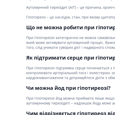
Аутоімунний тиреоїдит (АІТ) – це причина, хроні
Гіпотиреоз – це наслідок, стан, при якому щито
Що не можна робити при гіпотир
При гіпотиреозі категорично не можна самовільн
який може активувати аутоімунний процес. Важлив
того, слід уникати суворих дієт і надмірного спо
Як підтримати серце при гіпотир
При гіпотиреозі підтримка серця починається з п
контролювати артеріальний тиск і холестерин, о
кардіонавантаження та дотримуйтеся дієти з обм
Чи можна йод при гіпотиреозі?
При гіпотиреозі йод можна приймати лише якщо 
аутоімунному тиреоїдиті – надлишок йоду може а
Чим відрізняється гіпотиреоз ві