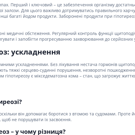
пах. Перший і ключовий – це забезпечення організму достатньою
Лікування алергії
 підшлункової залози
ої залози. Для цього важливо дотримуватись правильного харч
нші багаті йодом продукти. Заборонені продукти при гіпотиреозі: 
Сечостатева система і статеві
орна система
гормони
алергії
Ліки для нирок
рні медичні обстеження. Регулярний контроль функції щитоподі
 астми
игувати і запобігти прогресуванню захворювання до серйозних 
Препарати для потенції і
ерекції
оз: ускладнення
Урологічні препарати
Гінекологічні препарати
емними ускладненнями. Без лікування нестача гормонів щитопод
ають тяжкі серцево-судинні порушення, незворотні пошкодження
Ліки впливають на лактацію
 гіпотиреозу є мікседематозна кома – стан, що загрожує життю
Препарати для лікування
захворювань органів
почуттів
иреозі?
Препарати для очей
Краплі у вухо
оскільки він допомагає боротися з втомою та судомами. Проте 
, щоб не порушувати їх засвоєння.
еоз – у чому різниця?