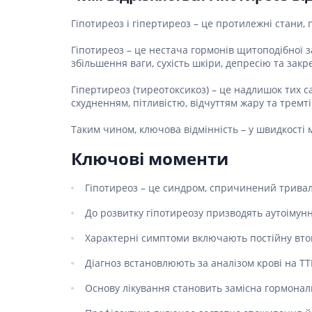
Гіпотиреоз і гіпертиреоз – це протилежні стани,
Гіпотиреоз – це нестача гормонів щитоподібної з
збільшення ваги, сухість шкіри, депресію та закр
Гіпертиреоз (тиреотоксикоз) – це надлишок тих 
схудненням, пітливістю, відчуттям жару та тремті
Таким чином, ключова відмінність – у швидкості 
Ключові моменти
Гіпотиреоз – це синдром, спричинений тривал
До розвитку гіпотиреозу призводять аутоімунн
Характерні симптоми включають постійну втому
Діагноз встановлюють за аналізом крові на ТТГ
Основу лікування становить замісна гормонал