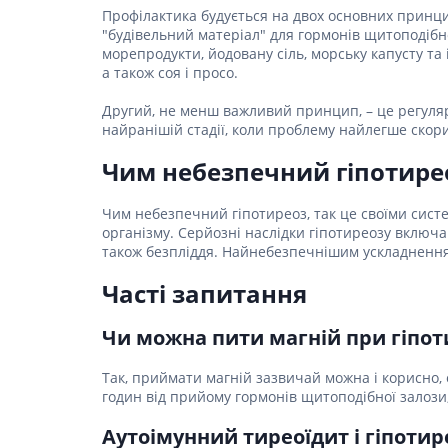
Профілактика будується на двох основних принци
Гормони
"будівельний матеріал" для гормонів щитоподібн
морепродукти, йодовану сіль, морську капусту та і
Респірат
а також соя і просо.
Ліки від 
Другий, не менш важливий принцип, – це регуля
Ліки від
найранішій стадії, коли проблему найлегше скор
Чим небезпечний гіпотире
Чим небезпечний гіпотиреоз, так це своїми сист
організму. Серйозні наслідки гіпотиреозу включ
також безпліддя. Найнебезпечнішим ускладненням
Часті запитання
Чи можна пити магній при гіпот
Так, приймати магній зазвичай можна і корисно, 
годин від прийому гормонів щитоподібної залози
Аутоімунний тиреоїдит і гіпотир