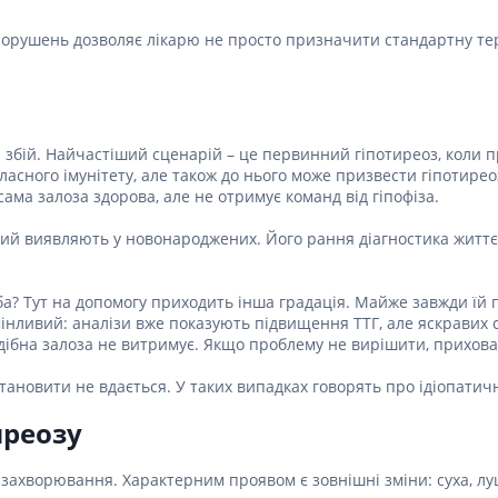
ні засоби для волосся і
Антибіотики при гаймориті
 шлунку
олови
Носові хустинки
орушень дозволяє лікарю не просто призначити стандартну тер
Антибіотики при бронхіті
ід печії і нетравлення
ння волосся
Серветки паперові
Антибіотики при ангіні
 гастриту
ня волосся
Ватні диски і палички
Антибіотики при циститі
 виразки шлунку
ля кучерявого волосся
Вологі серветки
Протигрибкові препарати
ти для схуднення
і шампуні
Інші
ся збій. Найчастіший сценарій – це первинний гіпотиреоз, коли
Антисептики
ласного імунітету, але також до нього може призвести гіпотире
и для кишечника
ама залоза здорова, але не отримує команд від гіпофіза.
Протитуберкульозні
 проносу
Вакцини
ий виявляють у новонароджених. Його рання діагностика життєв
ики
Препарати від паразитів
ти від здуття живота
ба? Тут на допомогу приходить інша градація. Майже завжди їй 
Ліки від глистів
від геморою
нливий: аналізи вже показують підвищення ТТГ, але яскравих с
Ліки від корости
дібна залоза не витримує. Якщо проблему не вирішити, прихова
 нудоти
Антипротозойні препарати
коліків
тановити не вдається. У таких випадках говорять про ідіопатич
ти при кишковій
Препарати для нервової
иреозу
системи
ти для підвищення
Протисудомні
захворювання. Характерним проявом є зовнішні зміни: суха, лущ