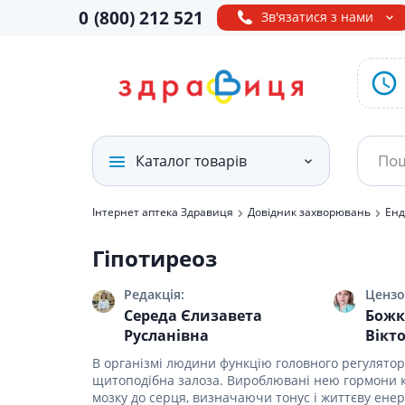
0
(800)
212 521
Зв'язатися з нами
Каталог товарів
Інтернет аптека Здравиця
Довідник захворювань
Енд
Лікарські препарати
Ліки від 
БАДи і Ві
Засоби дл
Засоби дл
Дієтичне 
Побутова 
Товари д
Гіпотиреоз
хворими
живленн
Вітаміни і бади
Ліки ві
Амінокис
Дезодор
Дородові
дитяче)
Продукти
аміноки
бандажі
Судна, к
Редакція:
Цензо
Противі
Засоби д
Спеціал
Медтехніка і товари
Для сечо
Лактаці
Середа Єлизавета
Божк
Сечопри
Репелент
Ліки від
Набори 
медичного
Лікувал
Русланівна
Вікт
Від шкід
за тілом
Молокові
Калопри
призначення
Ліки від
Профіла
Інші
В організмі людини функцію головного регулятор
Для кісто
Засоби д
Білизна 
Підгузни
Протизас
годуючи
щитоподібна залоза. Вироблювані нею гормони к
Мінерал
Товари для краси і
Дермато
Засоби д
Прокладк
мозку до серця, визначаючи тонус і життєву енер
догляду
Ліки від
Засоби п