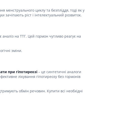
Лікування рубців
Ліки від бородавок
ння менструального циклу та безпліддя, тоді як у
ки зачіпають ріст і інтелектуальний розвиток.
Лікування лупи, себореї,
волосистих дерматитів
Засоби від підвищеної
пітливості
 аналіз на ТТГ. Цей гормон чутливо реагує на
Лікування герпесу
Препарати для опорно-
огічні зміни.
рухового апарату
Протизапальні препарати
При суглобовому та м'язовому
болю
ати при гіпотиреозі
– це синтетичні аналоги
ефективне лікування гіпотиреозу без гормонів
Міорелаксанти
Ліки від подагри
підтримують обмін речовин. Купити всі необхідні
Препарати кальцію
Хондропротектори
Кровотворення та кров