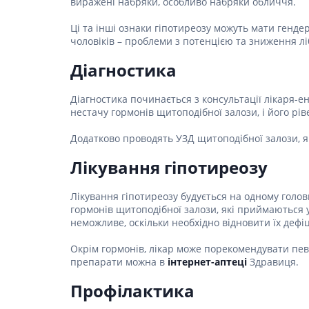
виражені набряки, особливо набряки обличчя.
Спазмол
Проносн
Ці та інші ознаки гіпотиреозу можуть мати гендерн
чоловіків – проблеми з потенцією та зниження лі
Препарат
залози
Діагностика
Фермент
Діагностика починається з консультації лікаря-
Препара
нестачу гормонів щитоподібної залози, і його рі
панкреа
Додатково проводять УЗД щитоподібної залози, як
Препарати
жовчного
Лікування гіпотиреозу
Гепатоп
Жовчогі
Лікування гіпотиреозу будується на одному голов
гормонів щитоподібної залози, які приймаються 
Аміноки
неможливе, оскільки необхідно відновити їх дефіц
Гормонал
Окрім гормонів, лікар може порекомендувати певн
Гіпотала
препарати можна в
інтернет-аптеці
Здравиця.
Кортико
Профілактика
Захворю
залози