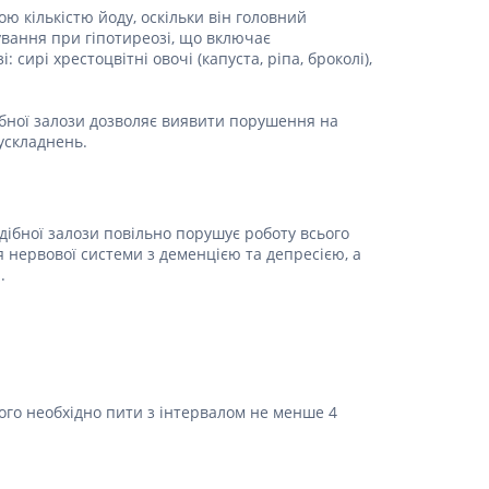
 кількістю йоду, оскільки він головний
Протитромбозні
ування при гіпотиреозі, що включає
Препарати від анемії
сирі хрестоцвітні овочі (капуста, ріпа, броколі),
Кровозамінники
Препарати для
бної залози дозволяє виявити порушення на
парентерального харчування
ускладнень.
Інші лікарські засоби
ібної залози повільно порушує роботу всього
 нервової системи з деменцією та депресією, а
.
його необхідно пити з інтервалом не менше 4