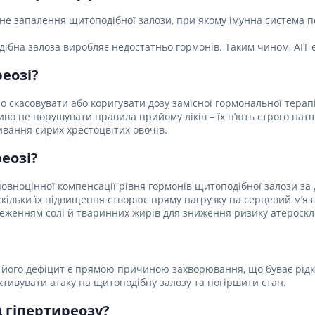
чне запалення щитоподібної залози, при якому імунна система п
подібна залоза виробляє недостатньо гормонів. Таким чином, АІ
еозі?
о скасовувати або коригувати дозу замісної гормональної тера
о не порушувати правила прийому ліків – їх п’ють строго натще
живання сирих хрестоцвітих овочів.
еозі?
овноцінної компенсації рівня гормонів щитоподібної залози за 
скільки їх підвищення створює пряму нагрузку на серцевий м’яз
еженням солі й тваринних жирів для зниження ризику атероскле
його дефіцит є прямою причиною захворювання, що буває рідк
ктивувати атаку на щитоподібну залозу та погіршити стан.
д гіпертиреозу?