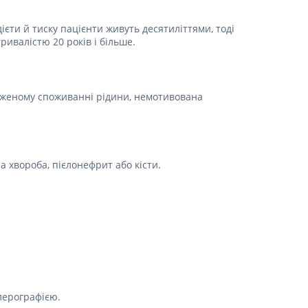
дієти й тиску пацієнти живуть десятиліттями, тоді
ривалістю 20 років і більше.
реженому споживанні рідини, немотивована
а хвороба, пієлонефрит або кісти.
плерографією.