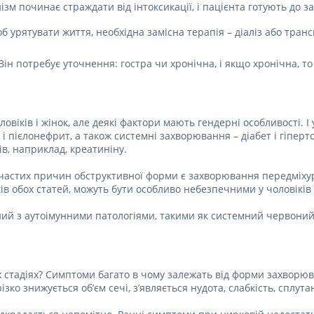
ні засоби для волосся і
зм починає страждати від інтоксикації, і пацієнта готують до за
Антибіотики при гаймориті
 шлунку
олови
Носові хустинки
Антибіотики при бронхіті
ід печії і нетравлення
 урятувати життя, необхідна замісна терапія – діаліз або транс
ння волосся
Серветки паперові
Антибіотики при ангіні
 гастриту
ня волосся
Ватні диски і палички
Він потребує уточнення: гостра чи хронічна, і якщо хронічна, то
Антибіотики при циститі
 виразки шлунку
ля кучерявого волосся
Вологі серветки
Протигрибкові препарати
ти для схуднення
і шампуні
Інші
Антисептики
и для кишечника
овіків і жінок, але деякі фактори мають гендерні особливості. І
Протитуберкульозні
і пієлонефрит, а також системні захворювання – діабет і гіперт
 проносу
Вакцини
в, наприклад, креатиніну.
ики
Препарати від паразитів
з частих причин обструктивної форми є захворювання передміхуров
ти від здуття живота
ів обох статей, можуть бути особливо небезпечними у чоловіків 
Ліки від глистів
від геморою
Ліки від корости
аний з аутоімунними патологіями, такими як системний червоний
 нудоти
Антипротозойні препарати
коліків
ти при кишковій
Препарати для нервової
х стадіях? Симптоми багато в чому залежать від форми захворюв
системи
ти для підвищення
ко знижується об’єм сечі, з’являється нудота, слабкість, сплутан
Протисудомні