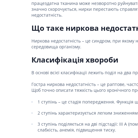
Столова
працездатна тканина може незворотно руйнувати
Для серц
Засоби д
Пелюшки
Ліки від
Засоби в
значно скорочується, нирки перестають справлят
Для орг
Засоби 
Протипр
Товари для здоров'я
недостатність.
Жарозни
Післяпол
подушки
Сорбент
Мило
Інгаляц
Засоби п
Що таке ниркова недостатн
Товари для дому та
Для нер
Медичні 
Засоби дл
Мультис
сім'ї
(комбіно
Для реп
волоссям
Гінеколо
Ниркова недостатність – це синдром, при якому 
Для енд
середовища організму.
Товари для мам та
Засоби д
Препарат
Перев'яз
дітей
вірусних 
Засоби 
Класифікація хвороби
Антипохм
Бинти
Ліки від
Засоби 
Вата
волосся
Гомеопат
В основі всієї класифікації лежить поділ на два 
Лікуванн
Марля
Засоби 
Лікуванн
волосся
Гостра ниркова недостатність – це раптове, част
Проти мік
Пластир
Щоб точно описати тяжкість цього хронічного проц
Препарат
Засоби д
Пов'язки
волоссю
Антиалерг
Препара
1 ступінь – це стадія попередження. Функція 
протиаст
Засоби д
Препара
пошкодж
2 ступінь характеризується легким зниженням
Препарат
Засоби д
склероз
запобіг
3 ступінь поділяється на дві підстадії: III A 
слабкість, анемія, підвищення тиску.
Препара
Набори д