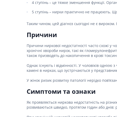
Спеціаль
4 ступінь – це тяжке зменшення функції. Органі
Ліки для
шкіри г
Засоби в
5 ступінь – нирки практично не працюють. Щоб
Фарбува
Ліки від
Укладан
Таким чином, цей діагноз сьогодні не є вироком. 
Ліки від
Засоби д
Причини
Препара
Чоловіч
Препарат
Причини ниркової недостатності часто схожі у чол
хронічні хвороби нирок, такі як гломерулонефрит 
Ліки від
також призводять до накопичення в крові токсині
Пробіот
Однак існують і відмінності. У чоловіків однією 
Препара
камені в нирках, що зустрічаються у представник
Засоби 
У жінок ризик розвитку патології нерідко пов’яз
Ліки від
Ліки від 
Симптоми та ознаки
Препара
інфекції
Як проявляється ниркова недостатність на різни
Препара
розвиваються швидко, протягом годин або днів: різ
апетиту