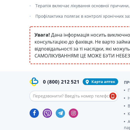
Терапія включає лікування основної причини, д
Профілактика полягає в контролі хронічних за
Увага!
Дана інформація носить виключно 
консультацією до фахівця. Не варто займ
відповідальності за ті наслідки, які мож
САМОЛІКУВАННЯМ! ЦЕ МОЖЕ БУТИ НЕБЕ
0
(800)
212 521
Карта аптек
ПР
П
В
К
А
па