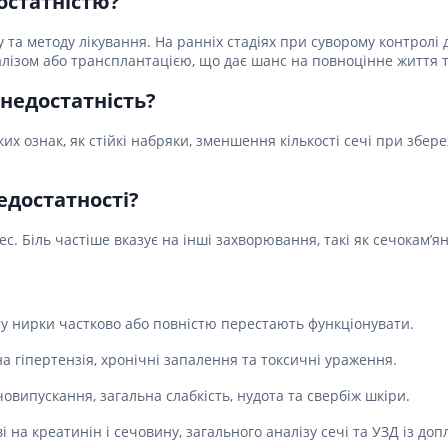
остатністю?
у та методу лікування. На ранніх стадіях при суворому контролі 
іалізом або трансплантацією, що дає шанс на повноцінне життя т
 недостатність?
х ознак, як стійкі набряки, зменшення кількості сечі при збе
едостатності?
. Біль частіше вказує на інші захворювання, такі як сечокам’ян
му нирки частково або повністю перестають функціонувати.
а гіпертензія, хронічні запалення та токсичні ураження.
випускання, загальна слабкість, нудота та свербіж шкіри.
і на креатинін і сечовину, загального аналізу сечі та УЗД із до