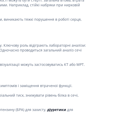
сті можуть бути стерті: загальна втома, втрата
Лікування рубців
ними. Наприклад, стійкі набряки при нирковій
Ліки від бородавок
Лікування лупи, себореї,
ти, виникають тяжкі порушення в роботі серця,
волосистих дерматитів
Засоби від підвищеної
пітливості
Лікування герпесу
у. Ключову роль відіграють лабораторні аналізи:
Препарати для опорно-
. Одночасно проводиться загальний аналіз сечі
рухового апарату
Протизапальні препарати
візуалізації можуть застосовуватись КТ або МРТ.
При суглобовому та м'язовому
болю
Міорелаксанти
Ліки від подагри
имптомів і заміщення втраченої функції.
Препарати кальцію
альний тиск, знижувати рівень білка в сечі,
Хондропротектори
Кровотворення та кров
тензину (БРА) для захисту,
діуретики
для