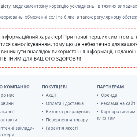
ієту, медикаментозну корекцію ускладнень і в тяжких випадках 
хворювань, обмеженні солі та білка, а також регулярному обстеж
інформаційний характер! При появі перших симптомів, 
атися самолікуванням, тому що це небезпечно для вашого 
уть виникнути внаслідок використання інформації, наданої
ЗПЕЧНИМ ДЛЯ ВАШОГО ЗДОРОВ'Я!
О КОМПАНІЮ
ПОКУПЦЕВІ
ПАРТНЕРАМ
ро нас
Акції
Оренда
Новини
Оплата і доставка
Реклама на сайті
акансії
Безпека розрахунків
Корпоративним
клієнтам
онтакти
Повернення товару
птечні заклади-
Гарантія якості
ртнери