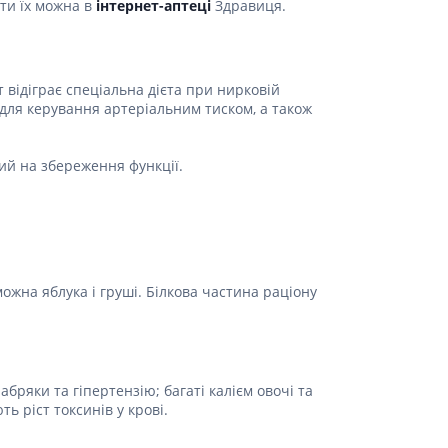
ити їх можна в
інтернет-аптеці
Здравиця.
Протитромбозні
Препарати від анемії
Кровозамінники
відіграє спеціальна дієта при нирковій
Препарати для
для керування артеріальним тиском, а також
парентерального харчування
Інші лікарські засоби
ий на збереження функції.
 можна яблука і груші. Білкова частина раціону
ряки та гіпертензію; багаті калієм овочі та
ь ріст токсинів у крові.