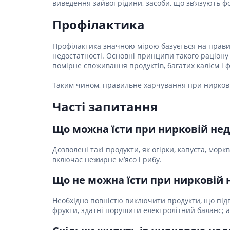
виведення зайвої рідини, засоби, що зв’язують ф
Гормони
Профілактика
Респірат
Профілактика значною мірою базується на правил
Ліки від 
недостатності. Основні принципи такого раціону
Ліки від
помірне споживання продуктів, багатих калієм і 
Таким чином, правильне харчування при нирковій 
Часті запитання
Що можна їсти при нирковій нед
Дозволені такі продукти, як огірки, капуста, моркв
включає нежирне м’ясо і рибу.
Що не можна їсти при нирковій 
Необхідно повністю виключити продукти, що підви
фрукти, здатні порушити електролітний баланс; а 