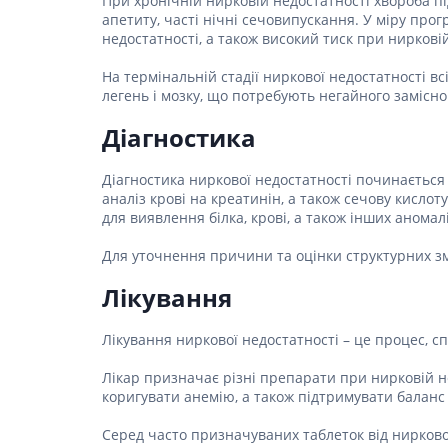
При хронічній нирковій недостатності хвороба пі
Спазмол
апетиту, часті нічні сечовипускання. У міру про
Проносн
недостатності, а також високий тиск при ниркові
Препарат
На термінальній стадії ниркової недостатності в
залози
легень і мозку, що потребують негайного замісно
Фермент
Діагностика
Препара
панкреа
Діагностика ниркової недостатності починається 
аналіз крові на креатинін, а також сечову кисло
Препарати
для виявлення білка, крові, а також інших анома
жовчного
Гепатоп
Для уточнення причини та оцінки структурних змі
Жовчогі
Лікування
Аміноки
Лікування ниркової недостатності – це процес, 
Гормонал
Гіпотала
Лікар призначає різні препарати при нирковій не
коригувати анемію, а також підтримувати баланс 
Кортико
Захворю
Серед часто призначуваних таблеток від ниркової
залози