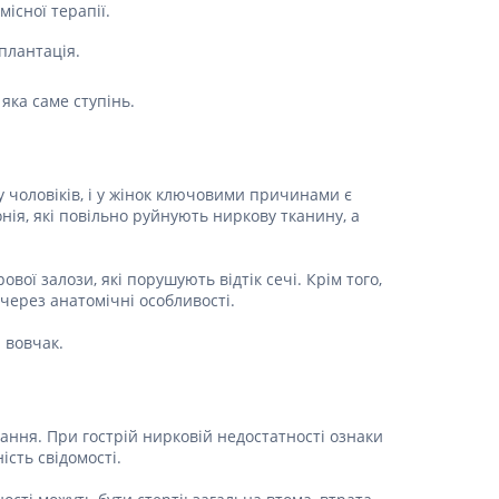
місної терапії.
Препарати від аритмії
плантація.
Сечогінні препарати, діуретики
Ліки від стенокардії
 яка саме ступінь.
Препарати при серцевій
недостатності
Захворювання шкіри
 у чоловіків, і у жінок ключовими причинами є
Протигрибкові
онія, які повільно руйнують ниркову тканину, а
Від опіків
Лікування ран і виразок
ої залози, які порушують відтік сечі. Крім того,
через анатомічні особливості.
Мазі від алергії
Лікування псоріазу, екземи
 вовчак.
Антибіотики для лікування
захворювань шкіри
Гормональні мазі
ання. При гострій нирковій недостатності ознаки
Антисептики і дезінфектори
ість свідомості.
Лікування акне