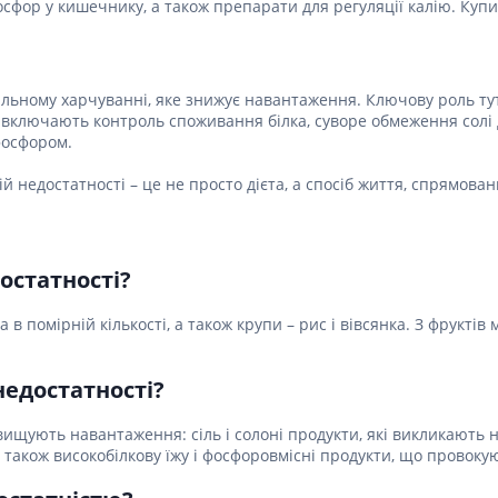
осфор у кишечнику, а також препарати для регуляції калію. Куп
Лікування алергії
 підшлункової залози
Сечостатева система і статеві
орна система
гормони
ьному харчуванні, яке знижує навантаження. Ключову роль тут 
алергії
 включають контроль споживання білка, суворе обмеження солі 
Ліки для нирок
 астми
фосфором.
Препарати для потенції і
ерекції
недостатності – це не просто дієта, а спосіб життя, спрямован
Урологічні препарати
Гінекологічні препарати
Ліки впливають на лактацію
остатності?
Препарати для лікування
а в помірній кількості, а також крупи – рис і вівсянка. З фруктів
захворювань органів
почуттів
Препарати для очей
недостатності?
Краплі у вухо
щують навантаження: сіль і солоні продукти, які викликають наб
також високобілкову їжу і фосфоровмісні продукти, що провокуют