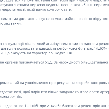
дкрадається непомітно. Ранні симптоми при нирковій недостатно
Препарати для лікування
ітики і пропульсанти
епілепсії
гресування ознаки ниркової недостатності стають більш вираже
е
й недостатності, який важко контролювати.
Снодійні препарати
и для підшлункової
Заспокійливі препарати
сі симптоми досягають піку: сеча може майже повністю відсутня
го лікування.
Антидепресанти
ні препарати
Препарати для поліпшення
пам'яті
ти для лікування
титу
Транквілізатори (анксиолітики)
з консультації лікаря, який аналізує симптоми та фактори ризик
ту дозволяє розрахувати швидкість клубочкової фільтрації (ШКФ)
Засоби від куріння і нікотинової
 для печінки і
залежності
лій, що вказують на характер пошкодження.
 міхура
Засоби від похмілля
ротектори для печінки
н органів призначається УЗД. За необхідності більш детальної 
Препарати від запаморочення
нні препарати
слоти
Протипухлинні препарати
спрямований на уповільнення прогресування хвороби, контроль с
Протипухлинні негормональні
ьні препарати
препарати
мо-гіпофізарні гормони
достатності, щоб вирішити кілька завдань: контролювати артері
Протипухлинні гормональні
електролітів.
препарати
стероїди
Від раку
вання щитовидної
 недостатності – інгібітори АПФ або блокатори рецепторів ангіо