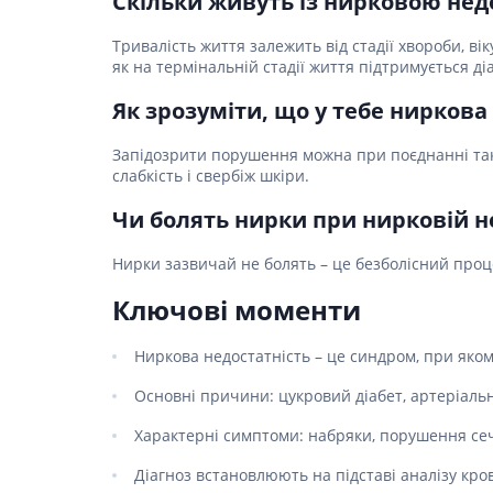
Скільки живуть із нирковою нед
Тривалість життя залежить від стадії хвороби, вік
як на термінальній стадії життя підтримується д
Як зрозуміти, що у тебе ниркова
Запідозрити порушення можна при поєднанні таки
слабкість і свербіж шкіри.
Чи болять нирки при нирковій н
Нирки зазвичай не болять – це безболісний процес
Ключові моменти
Ниркова недостатність – це синдром, при яко
Основні причини: цукровий діабет, артеріальн
Характерні симптоми: набряки, порушення сечо
Діагноз встановлюють на підставі аналізу кров