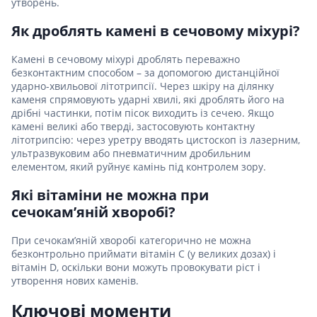
утворень.
Як дроблять камені в сечовому міхурі?
Камені в сечовому міхурі дроблять переважно
безконтактним способом – за допомогою дистанційної
ударно-хвильової літотрипсії. Через шкіру на ділянку
каменя спрямовують ударні хвилі, які дроблять його на
дрібні частинки, потім пісок виходить із сечею. Якщо
камені великі або тверді, застосовують контактну
літотрипсію: через уретру вводять цистоскоп із лазерним,
ультразвуковим або пневматичним дробильним
елементом, який руйнує камінь під контролем зору.
Які вітаміни не можна при
сечокам’яній хворобі?
При сечокам’яній хворобі категорично не можна
безконтрольно приймати вітамін С (у великих дозах) і
вітамін D, оскільки вони можуть провокувати ріст і
утворення нових каменів.
Ключові моменти