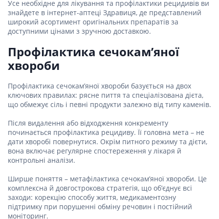
Усе необхідне для лікування та профілактики рецидивів ви
знайдете в інтернет-аптеці Здравиця, де представлений
широкий асортимент оригінальних препаратів за
доступними цінами з зручною доставкою.
Профілактика сечокам’яної
хвороби
Профілактика сечокам’яної хвороби базується на двох
ключових правилах: рясне пиття та спеціалізована дієта,
що обмежує сіль і певні продукти залежно від типу каменів.
Після видалення або відходження конкременту
починається профілактика рецидиву. Її головна мета – не
дати хворобі повернутися. Окрім питного режиму та дієти,
вона включає регулярне спостереження у лікаря й
контрольні аналізи.
Ширше поняття – метафілактика сечокам’яної хвороби. Це
комплексна й довгострокова стратегія, що об’єднує всі
заходи: корекцію способу життя, медикаментозну
підтримку при порушенні обміну речовин і постійний
моніторинг.