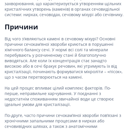
захворювання, що характеризується утворенням щільних
кристалічних утворень (каменів) в органах сечовидільної
системи: нирках, сечоводах, сечовому міхурі або сечівнику.
Причини
Від чого з’являються камені в сечовому міхурі? Основні
причини сечокам’яної хвороби криються в порушенні
хімічного балансу сечі. У нормі всі солі та мінерали
перебувають у розчиненому стані й благополучно
виводяться. Але коли їх концентрація стає занадто
високою або в сечі бракує речовин, які утримують їх від
кристалізації, починають формуватися мікроліти – «пісок»,
що з часом перетворюється на камені.
На цей процес впливає цілий комплекс факторів. По-
перше, неправильне харчування. У поєднанні з
недостатнім споживанням звичайної води це створює
ідеальні умови для кристалізації.
По-друге, часто причини сечокам’яної хвороби пов’язані з
хронічними запальними процесами в нирках або
сечовивідних шляхах, а також з анатомічними