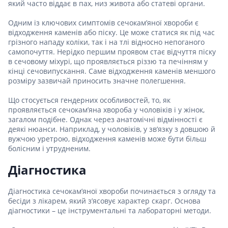
який часто віддає в пах, низ живота або статеві органи.
Одним із ключових симптомів сечокам’яної хвороби є
відходження каменів або піску. Це може статися як під час
грізного нападу коліки, так і на тлі відносно непоганого
самопочуття. Нерідко першим проявом стає відчуття піску
в сечовому міхурі, що проявляється різзю та печінням у
кінці сечовипускання. Саме відходження каменів меншого
розміру зазвичай приносить значне полегшення.
Що стосується гендерних особливостей, то, як
проявляється сечокам’яна хвороба у чоловіків і у жінок,
загалом подібне. Однак через анатомічні відмінності є
деякі нюанси. Наприклад, у чоловіків, у зв’язку з довшою й
вужчою уретрою, відходження каменів може бути більш
болісним і утрудненим.
Діагностика
Діагностика сечокам’яної хвороби починається з огляду та
бесіди з лікарем, який з’ясовує характер скарг. Основа
діагностики – це інструментальні та лабораторні методи.