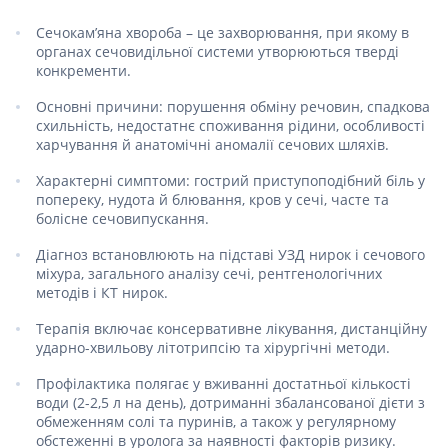
Сечокам’яна хвороба – це захворювання, при якому в
органах сечовидільної системи утворюються тверді
конкременти.
Основні причини: порушення обміну речовин, спадкова
схильність, недостатнє споживання рідини, особливості
харчування й анатомічні аномалії сечових шляхів.
Характерні симптоми: гострий приступоподібний біль у
попереку, нудота й блювання, кров у сечі, часте та
болісне сечовипускання.
Діагноз встановлюють на підставі УЗД нирок і сечового
міхура, загального аналізу сечі, рентгенологічних
методів і КТ нирок.
Терапія включає консервативне лікування, дистанційну
ударно-хвильову літотрипсію та хірургічні методи.
Профілактика полягає у вживанні достатньої кількості
води (2-2,5 л на день), дотриманні збалансованої дієти з
обмеженням солі та пуринів, а також у регулярному
обстеженні в уролога за наявності факторів ризику.