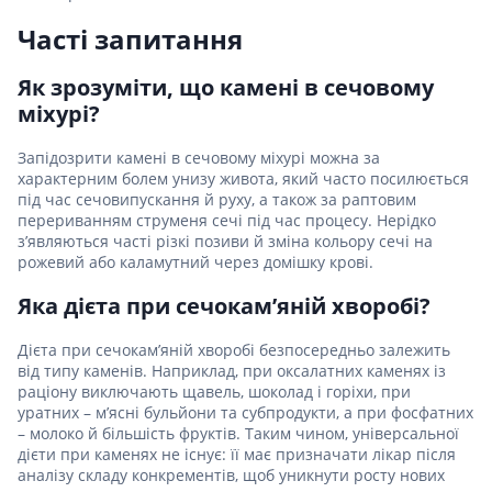
Часті запитання
Як зрозуміти, що камені в сечовому
міхурі?
Запідозрити камені в сечовому міхурі можна за
характерним болем унизу живота, який часто посилюється
під час сечовипускання й руху, а також за раптовим
перериванням струменя сечі під час процесу. Нерідко
з’являються часті різкі позиви й зміна кольору сечі на
рожевий або каламутний через домішку крові.
Яка дієта при сечокам’яній хворобі?
Дієта при сечокам’яній хворобі безпосередньо залежить
від типу каменів. Наприклад, при оксалатних каменях із
раціону виключають щавель, шоколад і горіхи, при
уратних – м’ясні бульйони та субпродукти, а при фосфатних
– молоко й більшість фруктів. Таким чином, універсальної
дієти при каменях не існує: її має призначати лікар після
аналізу складу конкрементів, щоб уникнути росту нових