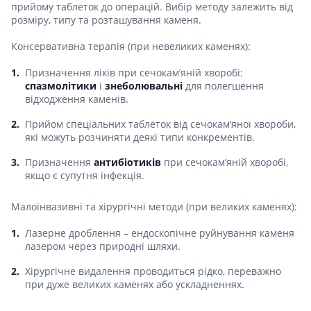
прийому таблеток до операцій. Вибір методу залежить від
розміру, типу та розташування каменя.
Консервативна терапія (при невеликих каменях):
Призначення ліків при сечокам’яній хворобі:
спазмолітики
і
знеболювальні
для полегшення
відходження каменів.
Прийом спеціальних таблеток від сечокам’яної хвороби,
які можуть розчиняти деякі типи конкрементів.
Призначення
антибіотиків
при сечокам’яній хворобі,
якщо є супутня інфекція.
Малоінвазивні та хірургічні методи (при великих каменях):
Лазерне дроблення – ендоскопічне руйнування каменя
лазером через природні шляхи.
Хірургічне видалення проводиться рідко, переважно
при дуже великих каменях або ускладненнях.