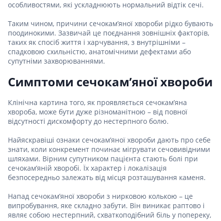
особливостями, які ускладнюють нормальний відтік сечі.
Таким чином, причини сечокам’яної хвороби рідко бувають
поодинокими. Зазвичай це поєднання зовнішніх факторів,
таких як спосіб життя і харчування, з внутрішніми –
спадковою схильністю, анатомічними дефектами або
супутніми захворюваннями.
Симптоми сечокам’яної хвороби
Клінічна картина того, як проявляється сечокам’яна
хвороба, може бути дуже різноманітною – від повної
відсутності дискомфорту до нестерпного болю.
Найяскравіші ознаки сечокам’яної хвороби дають про себе
знати, коли конкремент починає мігрувати сечовивідними
шляхами. Вірним супутником пацієнта стають болі при
сечокам’яній хворобі. Їх характер і локалізація
безпосередньо залежать від місця розташування каменя.
Напад сечокам’яної хвороби з нирковою колькою – це
випробування, яке складно забути. Він виникає раптово і
являє собою нестерпний, схваткоподібний біль у попереку,