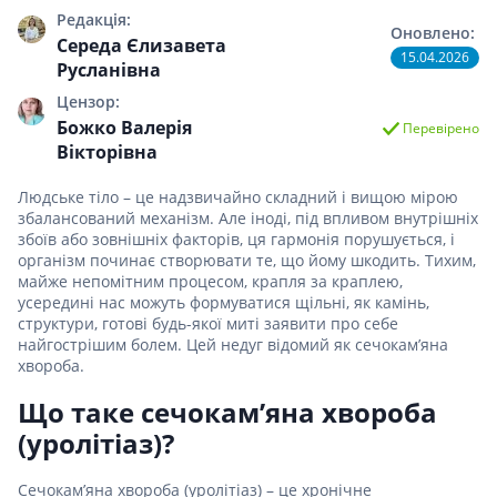
Редакція:
Оновлено:
Середа Єлизавета
15.04.2026
Русланівна
Цензор:
Божко Валерія
Перевірено
Вікторівна
Людське тіло – це надзвичайно складний і вищою мірою
збалансований механізм. Але іноді, під впливом внутрішніх
збоїв або зовнішніх факторів, ця гармонія порушується, і
організм починає створювати те, що йому шкодить. Тихим,
майже непомітним процесом, крапля за краплею,
усередині нас можуть формуватися щільні, як камінь,
структури, готові будь-якої миті заявити про себе
найгострішим болем. Цей недуг відомий як сечокам’яна
хвороба.
Що таке сечокам’яна хвороба
(уролітіаз)?
Сечокам’яна хвороба (уролітіаз) – це хронічне