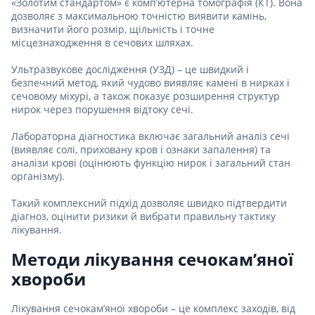
«Золотим стандартом» є комп’ютерна томографія (КТ). Вона
дозволяє з максимальною точністю виявити камінь,
визначити його розмір, щільність і точне
місцезнаходження в сечових шляхах.
Ультразвукове дослідження (УЗД) – це швидкий і
безпечний метод, який чудово виявляє камені в нирках і
сечовому міхурі, а також показує розширення структур
нирок через порушення відтоку сечі.
Лабораторна діагностика включає загальний аналіз сечі
(виявляє солі, приховану кров і ознаки запалення) та
аналізи крові (оцінюють функцію нирок і загальний стан
організму).
Такий комплексний підхід дозволяє швидко підтвердити
діагноз, оцінити ризики й вибрати правильну тактику
лікування.
Методи лікування сечокам’яної
хвороби
Лікування сечокам’яної хвороби – це комплекс заходів, від