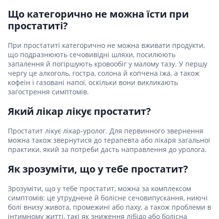
Що категорично не можна їсти при
простатиті?
При простатиті категорично не можна вживати продукти,
що подразнюють сечовивідні шляхи, посилюють
запалення й погіршують кровообіг у малому тазу. У першу
чергу це алкоголь, гостра, солона й копчена їжа, а також
кофеїн і газовані напої, оскільки вони викликають
загострення симптомів.
Який лікар лікує простатит?
Простатит лікує лікар-уролог. Для первинного звернення
можна також звернутися до терапевта або лікаря загальної
практики, який за потреби дасть направлення до уролога.
Як зрозуміти, що у тебе простатит?
Зрозуміти, що у тебе простатит, можна за комплексом
симптомів: це утруднене й болісне сечовипускання, ниючі
болі внизу живота, промежині або паху, а також проблеми в
інтимному житті, такі як зниження лібідо або болісна