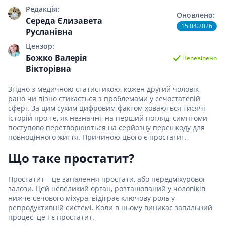
Редакція:
Оновлено:
Середа Єлизавета
15.04.2026
Русланівна
Цензор:
Божко Валерія
Перевірено
Вікторівна
Згідно з медичною статистикою, кожен другий чоловік
рано чи пізно стикається з проблемами у сечостатевій
сфері. За цим сухим цифровим фактом ховаються тисячі
історій про те, як незначні, на перший погляд, симптоми
поступово перетворюються на серйозну перешкоду для
повноцінного життя. Причиною цього є простатит.
Що таке простатит?
Простатит – це запалення простати, або передміхурової
залози. Цей невеликий орган, розташований у чоловіків
нижче сечового міхура, відіграє ключову роль у
репродуктивній системі. Коли в ньому виникає запальний
процес, це і є простатит.