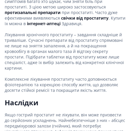
симптомів багато хто шукає, чим зняти біль при
простатиті. З цією метою широко застосовуються
протизапальні препарати
при простатиті. Часто дуже
ефективними виявляються
свічки від простатиту
. Купити
їх можна в
інтернет-аптеці
Здравиця.
Лікування хронічного простатиту – завдання складніше й
триваліше. Сучасні препарати від простатиту спрямовані
не лише на зняття запалення, а й на покращення
кровообігу в органах малого таза й відтоку секрету
простати. Підібрати таблетки від простатиту може лише
спеціаліст, адже їх вибір залежить від конкретної клінічної
картини.
Комплексне лікування простатиту часто доповнюється
фізіотерапією та корекцією способу життя, що дозволяє
досягти стійкої ремісії та покращити якість життя.
Наслідки
Якщо гострий простатит не лікувати, він може призвести
до серйозних ускладнень. Найнебезпечніше з них – абсцес
передміхурової залози (гнійник), який потребує