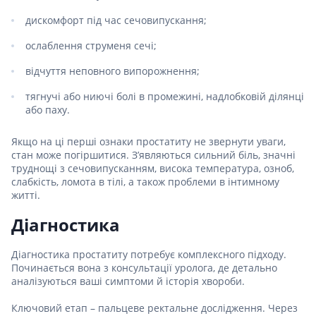
дискомфорт під час сечовипускання;
ослаблення струменя сечі;
відчуття неповного випорожнення;
тягнучі або ниючі болі в промежині, надлобковій ділянці
або паху.
Якщо на ці перші ознаки простатиту не звернути уваги,
стан може погіршитися. З’являються сильний біль, значні
труднощі з сечовипусканням, висока температура, озноб,
слабкість, ломота в тілі, а також проблеми в інтимному
житті.
Діагностика
Діагностика простатиту потребує комплексного підходу.
Починається вона з консультації уролога, де детально
аналізуються ваші симптоми й історія хвороби.
Ключовий етап – пальцеве ректальне дослідження. Через