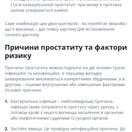
стати калькульозний простатит, при якому в протоках
залози утворюються камені.
Саме комбінація цих двох критеріїв – як перебігає хвороба і
що її викликає – дає повну картину для встановлення
точного діагнозу.
Причини простатиту та фактори
ризику
Причини простатиту можна поділити на дві основні групи:
інфекційні та неінфекційні. У першому випадку
захворювання викликається конкретними збудниками, а в
другому – іншими внутрішніми або зовнішніми факторами.
Основні причини:
Бактеріальна інфекція – найочевидніша причина.
Інфекція може потрапити в простату через уретру, з
потоком крові з іншого вогнища запалення в організмі
або лімфатичними судинами із сусідніх органів.
Застійні явища. Це провідна неінфекційна причина. До