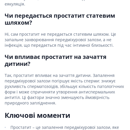
еякуляція.
Чи передається простатит статевим
шляхом?
Ні, сам простатит не передається статевим шляхом. Це
запальне захворювання передміхурової залози, а не
інфекція, що передається під час інтимної близькості.
Чи впливає простатит на зачаття
дитини?
Так, простатит впливає на зачаття дитини. Запалення
передміхурової залози погіршує якість сперми: знижує
рухливість сперматозоїдів, збільшує кількість патологічних
форм і може спричиняти утворення антиспермальних
антитіл. Ці фактори значно зменшують ймовірність
природного запліднення.
Ключові моменти
Простатит – це запалення передміхурової залози, яке