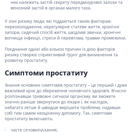
них належить застій секрету передміхурової залози та
венозний застій в органах малого таза.
У зоні ризику люди, які піддаються таким факторам:
переохолодження, нерегулярне статеве життя, хронічні
запори, сидячий спосіб життя, шкідливі звички, хронічні
вогнища інфекції, стреси й перевтома, травми промежини.
Поєднання однієї або кількох причин із дією факторів
ризику створює сприятливий ґрунт для виникнення та
розвитку простатиту.
Симптоми простатиту
Знання основних симптомів простатиту – це перший і дуже
важливий крок до збереження чоловічого здоров’я. Вчасно
розпізнавши тривожні сигнали організму, ви зможете
значно раніше звернутися до лікаря і, як наслідок,
набагато легше й швидше вирішити проблему, надавши
собі тим самим неоціненну допомогу. Так, симптоми
простатиту включають:
часте сечовипускання;