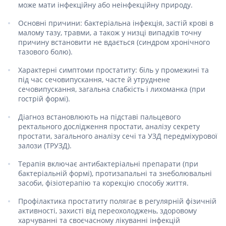
може мати інфекційну або неінфекційну природу.
Основні причини: бактеріальна інфекція, застій крові в
малому тазу, травми, а також у низці випадків точну
причину встановити не вдається (синдром хронічного
тазового болю).
Характерні симптоми простатиту: біль у промежині та
під час сечовипускання, часте й утруднене
сечовипускання, загальна слабкість і лихоманка (при
гострій формі).
Діагноз встановлюють на підставі пальцевого
ректального дослідження простати, аналізу секрету
простати, загального аналізу сечі та УЗД передміхурової
залози (ТРУЗД).
Терапія включає антибактеріальні препарати (при
бактеріальній формі), протизапальні та знеболювальні
засоби, фізіотерапію та корекцію способу життя.
Профілактика простатиту полягає в регулярній фізичній
активності, захисті від переохолоджень, здоровому
харчуванні та своєчасному лікуванні інфекцій