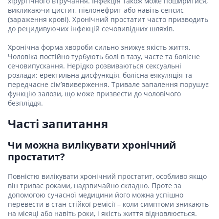
хірургічного втручання. Інфекція також може поширитися,
викликаючи цистит, пієлонефрит або навіть сепсис
(зараження крові). Хронічний простатит часто призводить
до рецидивуючих інфекцій сечовивідних шляхів.
Хронічна форма хвороби сильно знижує якість життя.
Чоловіка постійно турбують болі в тазу, часте та болісне
сечовипускання. Нерідко розвиваються сексуальні
розлади: еректильна дисфункція, болісна еякуляція та
передчасне сім’явиверження. Тривале запалення порушує
функцію залози, що може призвести до чоловічого
безпліддя.
Часті запитання
Чи можна вилікувати хронічний
простатит?
Повністю вилікувати хронічний простатит, особливо якщо
він триває роками, надзвичайно складно. Проте за
допомогою сучасної медицини його можна успішно
перевести в стан стійкої ремісії – коли симптоми зникають
на місяці або навіть роки, і якість життя відновлюється.