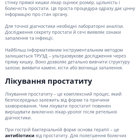
стінку прямої кишки лікар оцінює розмір, щільність і
болючість простати. Ця проста процедура одразу дає цінну
інформацію про стан органу.
Для точної діагностики необхідні лабораторні аналізи.
Дослідження секрету простати й сечі виявляє ознаки
запалення та інфекції.
Найбільш інформативним інструментальним методом
залишається ТРУЗД – ультразвукове дослідження через
пряму кишку. Воно дозволяє детально вивчити структуру
залози, виявити камені, кісти або вогнища запалення.
Лікування простатиту
Лікування простатиту – це комплексний процес, який
безпосередньо залежить від форми та причини
захворювання. Чим лікувати простатит повинен
вирішувати виключно лікар-уролог після ретельної
діагностики.
При гострій бактеріальній формі основа терапії – це
антибіотики
від простатиту. Для полегшення болючих