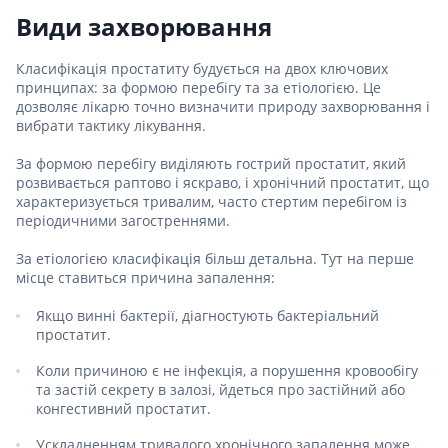
Види захворювання
Класифікація простатиту будується на двох ключових
принципах: за формою перебігу та за етіологією. Це
дозволяє лікарю точно визначити природу захворювання і
вибрати тактику лікування.
За формою перебігу виділяють гострий простатит, який
розвивається раптово і яскраво, і хронічний простатит, що
характеризується тривалим, часто стертим перебігом із
періодичними загостреннями.
За етіологією класифікація більш детальна. Тут на перше
місце ставиться причина запалення:
Якщо винні бактерії, діагностують бактеріальний
простатит.
Коли причиною є не інфекція, а порушення кровообігу
та застій секрету в залозі, йдеться про застійний або
конгестивний простатит.
Ускладненням тривалого хронічного запалення може