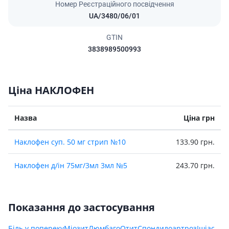
Номер Реєстраційного посвідчення
UA/3480/06/01
GTIN
3838989500993
Ціна НАКЛОФЕН
Назва
Ціна грн
Наклофен суп. 50 мг стрип №10
133.90 грн.
Наклофен д/iн 75мг/3мл 3мл №5
243.70 грн.
Показання до застосування
Біль у попереку
Міозит
Люмбаго
Отит
Спондилоартроз
Ішіас