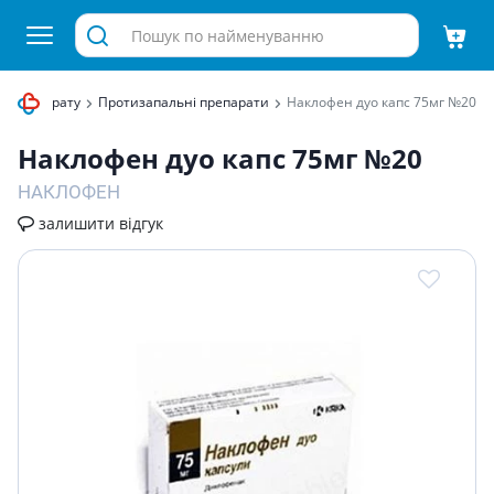
вого апарату
Протизапальні препарати
Наклофен дуо капс 75мг №20
Наклофен дуо капс 75мг №20
НАКЛОФЕН
залишити відгук