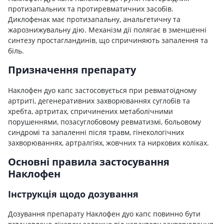
протизапальних та протиревматичних засобів.
Диклофенак має протизапальну, анальгетичну та
жарознижувальну дію. Механізм дії полягає в зменшенні
синтезу простагландинів, що спричиняють запалення та
біль.
Призначення препарату
Наклофен дуо капс застосовується при ревматоїдному
артриті, дегенеративних захворюваннях суглобів та
хребта, артритах, спричинених метаболічними
порушеннями, позасуглобовому ревматизмі, больовому
синдромі та запаленні після травм, гінекологічних
захворюваннях, артралгіях, жовчних та ниркових коліках.
Основні правила застосування
Наклофен
Інструкція щодо дозування
Дозування препарату Наклофен дуо капс повинно бути