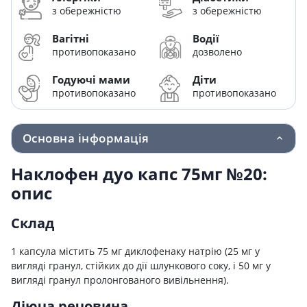
з обережністю
з обережністю
Вагітні
Водії
противопоказано
дозволено
Годуючі мами
Діти
противопоказано
противопоказано
Основна інформація
Наклофен дуо капс 75мг №20:
опис
Склад
1 капсула містить 75 мг диклофенаку натрію (25 мг у
вигляді гранул, стійких до дії шлункового соку, і 50 мг у
вигляді гранул пролонгованого вивільнення).
Діюча речовина