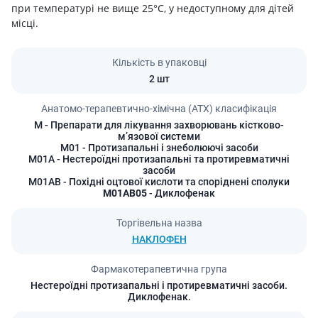
при температурі не вище 25°C, у недоступному для дітей
місці.
Кількість в упаковці
2 шт
Анатомо-терапевтично-хімічна (АТХ) класифікація
M
- Препарати для лікування захворювань кістково-
мʼязової системи
M01
- Протизапальні і знеболюючі засоби
M01A
- Нестероїдні протизапальні та протиревматичні
засоби
M01AB
- Похідні оцтової кислоти та споріднені сполуки
M01AB05
- Диклофенак
Торгівельна назва
НАКЛОФЕН
Фармакотерапевтична група
Нестероїдні протизапальні і протиревматичні засоби.
Диклофенак.