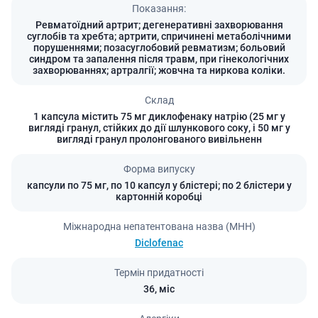
Показання:
Ревматоїдний артрит; дегенеративні захворювання
суглобів та хребта; артрити, спричинені метаболічними
порушеннями; позасуглобовий ревматизм; больовий
синдром та запалення після травм, при гінекологічних
захворюваннях; артралгії; жовчна та ниркова коліки.
Склад
1 капсула містить 75 мг диклофенаку натрію (25 мг у
вигляді гранул, стійких до дії шлункового соку, і 50 мг у
вигляді гранул пролонгованого вивільненн
Форма випуску
капсули по 75 мг, по 10 капсул у блістері; по 2 блістери у
картонній коробці
Міжнародна непатентована назва (МНН)
Diclofenac
Термін придатності
36,
міс