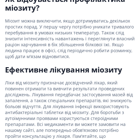
міозиту?
Міозит можна виключити, якщо дотримуватись декількох
простих порад. У першу чергу потрібно уникати тривалого
перебування в умовах низьких температур. Також слід
знизити інтенсивність навантажень і переглянути власний
раціон харчування в бік збільшення білкової їжі. Якщо
людина працює в офісі, слід періодично робити розминку,
щоб дати м'язам відновитися.
Ефективне лікування міозиту
Ліки від міозиту призначає досвідчений лікар, який
повинен отримати та вивчити результати проведених
досліджень. Лікування передбачає застосування мазей від
запалення, а також спеціальних препаратів, які знижують
больові відчуття. Для лікування інфекції використовують
антибактеріальні таблетки від міозиту. Для боротьби з
аутоімунними проявами користуються стероїдними
препаратами. Всі медикаменти ви можете замовити на
нашому сайті, але попередньо обов'язково потрібно
пройти консультацію у лікаря. Пам'ятайте, що