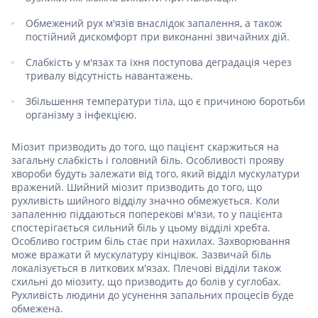
Обмежений рух м'язів внаслідок запалення, а також
постійний дискомфорт при виконанні звичайних дій.
Слабкість у м'язах та їхня поступова деградація через
тривалу відсутність навантажень.
Збільшення температури тіла, що є причиною боротьби
організму з інфекцією.
Міозит призводить до того, що пацієнт скаржиться на
загальну слабкість і головний біль. Особливості прояву
хвороби будуть залежати від того, який відділ мускулатури
вражений. Шийний міозит призводить до того, що
рухливість шийного відділу значно обмежується. Коли
запаленню піддаються поперекові м'язи, то у пацієнта
спостерігається сильний біль у цьому відділі хребта.
Особливо гострим біль стає при нахилах. Захворювання
може вражати й мускулатуру кінцівок. Зазвичай біль
локалізується в литкових м'язах. Плечові відділи також
схильні до міозиту, що призводить до болів у суглобах.
Рухливість людини до усунення запальних процесів буде
обмежена.