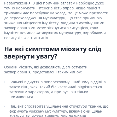
навантаження. З цієї причини атлетам необхідно дуже
точно нормувати інтенсивність вправ. Якщо пацієнт
тривалий час перебуває на холоді, то це може призвести
до переохолодження мускулатури, що стає причиною
зниження місцевого імунітету. Людина з аутоімунними
захворюваннями може зіткнутися з ситуацією, коли
імунітет починає «атакувати» мускулатуру, виробляючи
велику кількість антитіл.
На які симптоми міозиту слід
звернути увагу?
Ознаки міозиту, які дозволяють діагностувати
захворювання, представлені таким чином:
Больові відчуття в поперековому і шийному відділі, а
також кінцівках. Такий біль зазвичай відрізняється
затяжним характером, а при русі він тільки
посилюється.
Пацієнт спостерігає ущільнення структури тканин, що
формують уражену мускулатуру, включаючи щільні
вузлики, які можна виявити при пальпації.