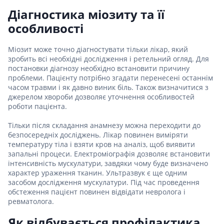
Діагностика міозиту та її
особливості
Міозит може точно діагностувати тільки лікар, який
зробить всі необхідні дослідження і ретельний огляд. Для
постановки діагнозу необхідно встановити причину
проблеми. Пацієнту потрібно згадати перенесені останнім
часом травми і як давно виник біль. Також визначитися з
джерелом хвороби дозволяє уточнення особливостей
роботи пацієнта.
Тільки після складання анамнезу можна переходити до
безпосередніх досліджень. Лікар повинен виміряти
температуру тіла і взяти кров на аналіз, щоб виявити
запальні процеси. Електроміографія дозволяє встановити
інтенсивність мускулатури, завдяки чому буде визначено
характер ураження тканин. Ультразвук є ще одним
засобом дослідження мускулатури. Під час проведення
обстеження пацієнт повинен відвідати невролога і
ревматолога.
Як відбувається профілактика