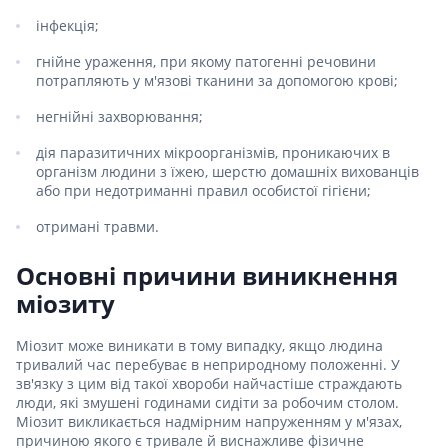
інфекція;
гнійне ураження, при якому патогенні речовини
потрапляють у м'язові тканини за допомогою крові;
негнійні захворювання;
дія паразитичних мікроорганізмів, проникаючих в
організм людини з їжею, шерстю домашніх вихованців
або при недотриманні правил особистої гігієни;
отримані травми.
Основні причини виникнення
міозиту
Міозит може виникати в тому випадку, якщо людина
тривалий час перебуває в неприродному положенні. У
зв'язку з цим від такої хвороби найчастіше страждають
люди, які змушені годинами сидіти за робочим столом.
Міозит викликається надмірним напруженням у м'язах,
причиною якого є тривале й виснажливе фізичне