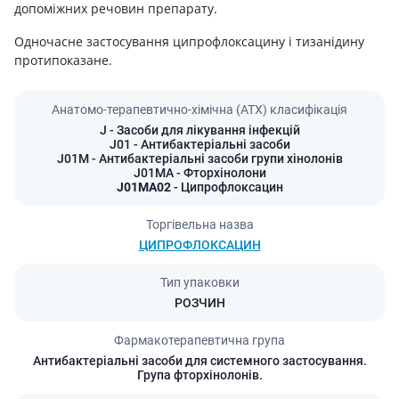
допоміжних речовин препарату.
Одночасне застосування ципрофлоксацину і тизанідину
протипоказане.
Анатомо-терапевтично-хімічна (АТХ) класифікація
J
- Засоби для лікування інфекцій
J01
- Антибактеріальні засоби
J01M
- Антибактеріальні засоби групи хінолонів
J01MA
- Фторхінолони
J01MA02
- Ципрофлоксацин
Торгівельна назва
ЦИПРОФЛОКСАЦИН
Тип упаковки
РОЗЧИН
Фармакотерапевтична група
Антибактеріальні засоби для системного застосування.
Група фторхінолонів.