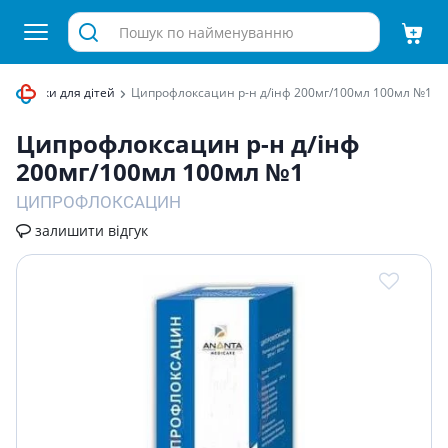
тибіотики для дітей
Ципрофлоксацин р-н д/інф 200мг/100мл 100мл №1
Ципрофлоксацин р-н д/інф
200мг/100мл 100мл №1
ЦИПРОФЛОКСАЦИН
залишити відгук