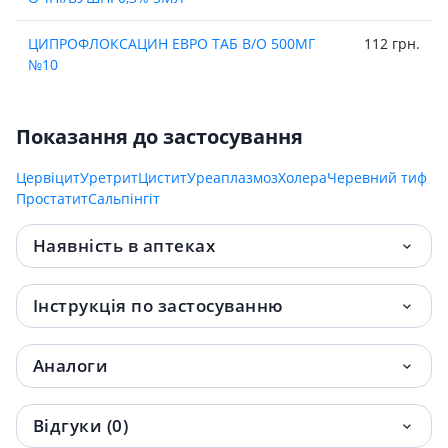
ЦИПРОФЛОКСАЦИН ЕВРО ТАБ В/О 500МГ
112 грн.
№10
ЦИПРОФЛОКСАЦИН ЕВРО табл. в/о 500мг
115.20 грн.
№10
Показання до застосування
Цервіцит
Ципрофлоксацин-астрафарм таб в/о
Уретрит
Цистит
Уреаплазмоз
Холера
Черевний тиф
121.80 грн.
Простатит
500мг №10
Сальпінгіт
Наявність в аптеках
Інструкція по застосуванню
Аналоги
Відгуки (0)