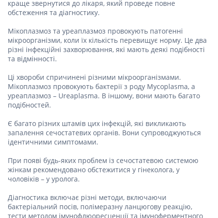
краще звернутися до лікаря, який проведе повне
обстеження та діагностику.
Мікоплазмоз та уреаплазмоз провокують патогенні
мікроорганізми, коли їх кількість перевищує норму. Це два
різні інфекційні захворювання, які мають деякі подібності
та відмінності.
Ці хвороби спричинені різними мікроорганізмами.
Мікоплазмоз провокують бактерії з роду Mycoplasma, а
уреаплазмоз – Ureaplasma. В іншому, вони мають багато
подібностей.
Є багато різних штамів цих інфекцій, які викликають
запалення сечостатевих органів. Вони супроводжуються
ідентичними симптомами.
При появі будь-яких проблем із сечостатевою системою
жінкам рекомендовано обстежитися у гінеколога, у
чоловіків – у уролога.
Діагностика включає різні методи, включаючи
бактеріальний посів, полімеразну ланцюгову реакцію,
тести методом імунофлюоресценції та імуноферментного