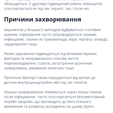
збільшується. У другому підвищений рівень лейкоцитів
спостерігається як під час терапії, так і після неї.
Причини захворювання
Зараження у більшості випадків відбувається статевим
шляхом. Інфікування часто супроводжується іншими
інфекціями, такими як трихомонади, вірус герпесу, хламідії,
гарднерелли тощо.
Ризик зараження підвищується під впливом імунних
факторів та неправильного способу життя:
переохолодження, стресів, загострення хронічних
захворювань, вживання алкоголю тощо
Патогенні бактерії також передаються від матері до
дитини внутрішньоутробно або під час пологів.
Ознаки захворювання з'являються через кілька тижнів
після інфікування. Часто спостерігається безсимптомний
перебіг хвороби, що призводить до його пізнього
виявлення та розвитку ускладнень на цьому ґрунті.