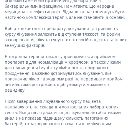
оскільки саме вони призначені для боротьби з
бактеріальними інфекціями. Пам'ятайте, що народна
медицина є неефективною. Відвари та настої можуть бути
частиною комплексної терапії, але не становити її основи.
Вибір конкретного препарату, дозування та тривалість
курсу лікування залежать від ступеня тяжкості та форми
захворювання, віку та супутніх патологій пацієнта та інших
значущих факторів.
Етіотропна терапія також супроводжується прийомом
препаратів для нормалізації мікрофлори, а також ліками
для підвищення імунітету хімічного та природного
походження. Важливо дотримуватись лікування, яке
призначив лікар і в жодному разі не переривати прийом
антибіотиків достроково, щоб уникнути можливого
рецидиву.
Після завершення лікувального курсу пацієнта
направляють на складання контрольних лабораторних
тестів. Якщо після двох місяців лікування антибіотиками
аналіз не показав підвищену кількість патогенних
бактерій, то захворювання вважається вилікуваним.