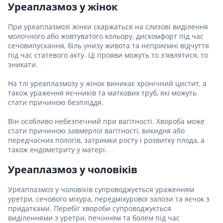
Уреаплазмоз у жінок
При уреаплазмозі жінки скаржаться на слизові виділення
молочного або жовтуватого кольору, дискомфорт під час
сечовипускання, біль унизу живота та неприємні відчуття
під час статевого акту. Ці прояви можуть то з'являтися, то
зникати.
На тлі уреаплазмозу у жінок виникає хронічний цистит, а
також ураження яєчників та маткових труб, які можуть
стати причиною безпліддя.
Він особливо небезпечний при вагітності. Хвороба може
стати причиною завмерлої вагітності, викидня або
передчасних пологів, затримки росту і розвитку плода, а
також ендометриту у матері.
Уреаплазмоз у чоловіків
Уреаплазмоз у чоловіків супроводжується ураженням
уретри, сечового міхура, передміхурової залози та яєчок з
придатками. Перебіг хвороби супроводжується
виділеннями з уретри, печінням та болем під час