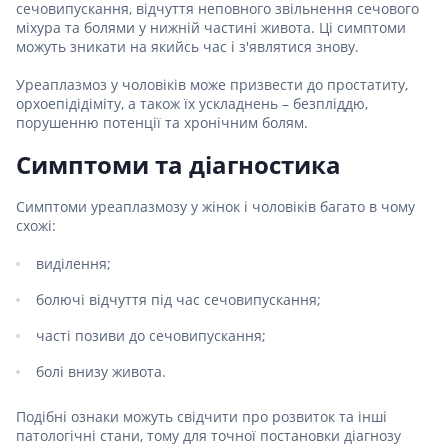
сечовипускання, відчуття неповного звільнення сечового
міхура та болями у нижній частині живота. Ці симптоми
можуть зникати на якийсь час і з'являтися знову.
Уреаплазмоз у чоловіків може призвести до простатиту,
орхоепідідіміту, а також їх ускладнень – безпліддю,
порушенню потенції та хронічним болям.
Симптоми та діагностика
Симптоми уреаплазмозу у жінок і чоловіків багато в чому
схожі:
виділення;
болючі відчуття під час сечовипускання;
часті позиви до сечовипускання;
болі внизу живота.
Подібні ознаки можуть свідчити про розвиток та інші
патологічні стани, тому для точної постановки діагнозу