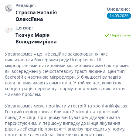
Редакція:
Оновлено:
Строєва Наталія
14.05.2026
Олексіївна
Цензор:
Ткачук Марія
Перевірено
Володимирівна
Уреаплазмоз – це інфекційне захворювання, яке
викликається бактеріями роду Ureaplasma. Ці
мікроорганізми є атиповими молочнокислими бактеріями,
які зосереджені у сечостатевому тракті людини. Цей тип
бактерій є частиною мікрофлори. У більшості випадків
вони не викликають симптомів. У той же час, коли їхня
концентрація перевищує норму, вони можуть викликати
чимало проблем.
Уреаплазмоз може протікати у гострій та хронічній фазах.
Гострий період триває близько 2 місяців, а хронічний –
понад 2 місяці. При цьому він буває рецидивуючим та
персистуючим. У першому випадку до кінця лікування
рівень лейкоцитів при взятті аналізу приходить у норму,
проте через деякий час їхнє число знову різко