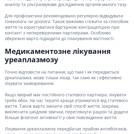
аналізу та ультразвукове дослідження органів малого тазу.
Для профілактики рекомендовано регулярно відвідувати
гінеколога чи уролога. Також важливо стежити за способом
життя та користуватися бар'єрною контрацепцією при
контакті з неперевіреними партнерами. Особливо
обережно варто підходити до планування вагітності.
Медикаментозне лікування
уреаплазмозу
Точно відповісти на питання, що таке і як передається
уреаплазмоз, може тільки лікар, так само як і ефективно
лікувати захворювання.
Якщо хворий має постійного статевого партнера, лікувати
треба обох. На час терапії краще утриматися від статевого
життя. Також варто змінити свій спосіб життя, зокрема
виключити шкідливі звички, переглянути раціон та додати
більше фізичної активності у своє повсякденне життя.
Лікування уреаплазмозу передбачає прийом антибіотиків,