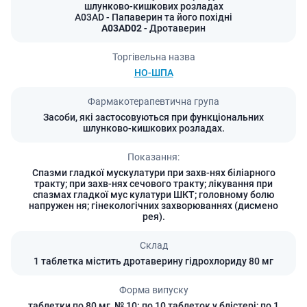
шлунково-кишкових розладах
A03AD
- Папаверин та його похідні
A03AD02
- Дротаверин
Торгівельна назва
НО-ШПА
Фармакотерапевтична група
Засоби, які застосовуються при функціональних
шлунково-кишкових розладах.
Показання:
Спазми гладкої мускулатури при захв-нях біліарного
тракту; при захв-нях сечового тракту; лікування при
спазмах гладкої мус кулатури ШКТ; головному болю
напружен ня; гінекологічних захворюваннях (дисмено
рея).
Склад
1 таблетка містить дротаверину гідрохлориду 80 мг
Форма випуску
таблетки по 80 мг, № 10: по 10 таблеток у блістері; по 1