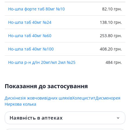
Но-шпа форте таб 80мг №10
82.10 грн.
Но-шпа таб 40мг №24
138.10 грн.
Но-шпа таб 40мг №60
253.80 грн.
Но-шпа таб 40мг №100
408.20 грн.
Но-шпа р-н д/iн 20мг/мл 2мл №25
484 грн.
Показання до застосування
Дискінезія жовчовивідних шляхів
Холецистит
Дисменорея
Ниркова колька
Наявність в аптеках