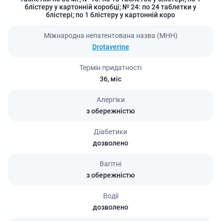
блістеру у картонній коробці; № 24: по 24 таблетки у
блістері; по 1 блістеру у картонній коро
Міжнародна непатентована назва (МНН)
Drotaverine
Термін придатності
36,
міс
Алергіки
з обережністю
Діабетики
дозволено
Вагітні
з обережністю
Водії
дозволено