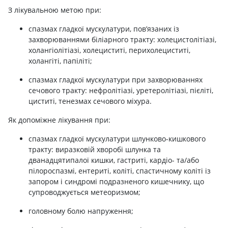
З лікувальною метою при:
спазмах гладкої мускулатури, пов’язаних із
захворюваннями біліарного тракту: холецистолітіазі,
холангіолітіазі, холециститі, перихолециститі,
холангіті, папіліті;
спазмах гладкої мускулатури при захворюваннях
сечового тракту: нефролітіазі, уретеролітіазі, пієліті,
циститі, тенезмах сечового міхура.
Як допоміжне лікування при:
спазмах гладкої мускулатури шлунково-кишкового
тракту: виразковій хворобі шлунка та
дванадцятипалої кишки, гастриті, кардіо- та/або
пілороспазмі, ентериті, коліті, спастичному коліті із
запором і синдромі подразненого кишечнику, що
супроводжується метеоризмом;
головному болю напруження;