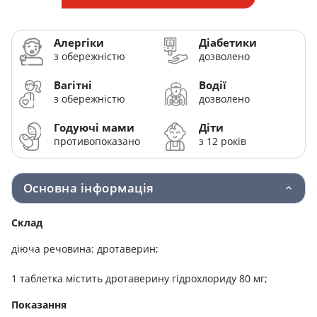
Алергіки
Діабетики
з обережністю
дозволено
Вагітні
Водії
з обережністю
дозволено
Годуючі мами
Діти
противопоказано
з 12 років
Основна інформація
Склад
діюча речовина: дротаверин;
1 таблетка містить дротаверину гідрохлориду 80 мг;
Показання