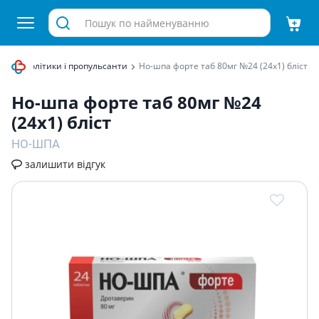
Спазмолітики і пропульсанти
Но-шпа форте таб 80мг №24 (24х1) блiст
Но-шпа форте таб 80мг №24
(24х1) блiст
НО-ШПА
залишити відгук