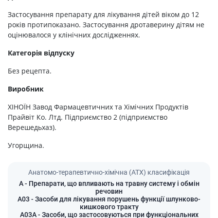
Застосування препарату для лікування дітей віком до 12
років протипоказано. Застосування дротаверину дітям не
оцінювалося у клінічних дослідженнях.
Категорія відпуску
Без рецепта.
Виробник
ХІНОЇН Завод Фармацевтичних та Хімічних Продуктів
Прайвіт Ко. Лтд. Підприємство 2 (підприємство
Верешедьхаз).
Угорщина.
Анатомо-терапевтично-хімічна (АТХ) класифікація
A
- Препарати, що впливають на травну систему і обмін
речовин
A03
- Засоби для лікування порушень функції шлунково-
кишкового тракту
A03A
- Засоби, що застосовуються при функціональних