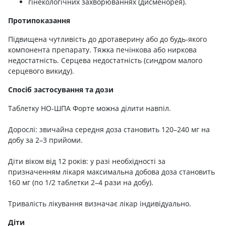
гінекологічних захворюваннях (дисменорея).
Протипоказання
Підвищена чутливість до дротаверину або до будь-якого
компонента препарату. Тяжка печінкова або ниркова
недостатність. Cерцева недостатність (синдром малого
серцевого викиду).
Спосіб застосування та дози
Таблетку НО-ШПА Форте можна ділити навпіл.
Дорослі: звичайна середня доза становить 120–240 мг на
добу за 2–3 прийоми.
Діти віком від 12 років: у разі необхідності за
призначенням лікаря максимальна добова доза становить
160 мг (по 1/2 таблетки 2–4 рази на добу).
Тривалість лікування визначає лікар індивідуально.
Діти