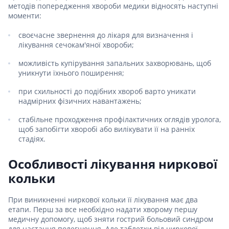
методів попередження хвороби медики відносять наступні
моменти:
своєчасне звернення до лікаря для визначення і
лікування сечокам'яної хвороби;
можливість купірування запальних захворювань, щоб
уникнути їхнього поширення;
при схильності до подібних хвороб варто уникати
надмірних фізичних навантажень;
стабільне проходження профілактичних оглядів уролога,
щоб запобігти хворобі або вилікувати її на ранніх
стадіях.
Особливості лікування ниркової
кольки
При виникненні ниркової кольки її лікування має два
етапи. Перш за все необхідно надати хворому першу
медичну допомогу, щоб зняти гострий больовий синдром
для настання полегшення. Але таблетки від ниркової