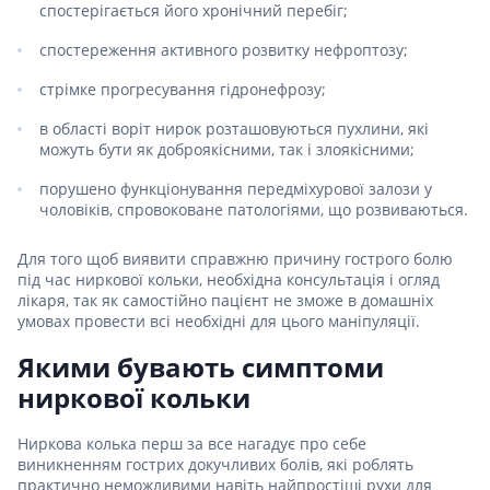
спостерігається його хронічний перебіг;
спостереження активного розвитку нефроптозу;
стрімке прогресування гідронефрозу;
в області воріт нирок розташовуються пухлини, які
можуть бути як доброякісними, так і злоякісними;
порушено функціонування передміхурової залози у
чоловіків, спровоковане патологіями, що розвиваються.
Для того щоб виявити справжню причину гострого болю
під час ниркової кольки, необхідна консультація і огляд
лікаря, так як самостійно пацієнт не зможе в домашніх
умовах провести всі необхідні для цього маніпуляції.
Якими бувають симптоми
ниркової кольки
Ниркова колька перш за все нагадує про себе
виникненням гострих докучливих болів, які роблять
практично неможливими навіть найпростіші рухи для