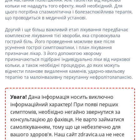
кольки не нададуть того ефекту, який необхідний. Для
цього потрібна спазмолітична і болезаспокійлива терапія,
що проводиться в медичній установі.
Другий і ще більш важливий етап лікування передбачає
комплексне лікування тієї хвороби, яка спровокувала
гострий біль. Його проведення можливе вже після
усунення гострої симптоматики, і план лікування
призначає лікар. З його допомогою хворому
призначаються підібрані індивідуально ліки від ниркової
кольки, а також необхідні процедури, до яких можуть
віднести планове видалення каменів, ударно-хвильову
терапію та малоінвазивну перкутанну нефролітолапаксію.
Увага!
Дана інформація носить виключно
інформаційний характер! При появі перших
симптомів, необхідно негайно звернутися за
консультацією до фахівця. Не варто займатися
самолікуванням, тому що це небезпечно для
вашого здоров'я. Наш сайт zdravica.ua не несе