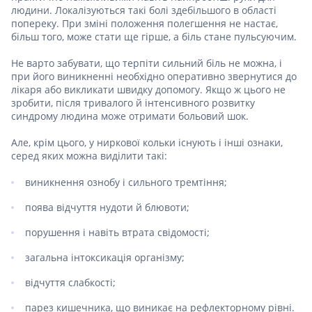
людини. Локалізуються такі болі здебільшого в області
попереку. При зміні положення полегшення не настає,
більш того, може стати ще гірше, а біль стане пульсуючим.
Не варто забувати, що терпіти сильний біль не можна, і
при його виникненні необхідно оперативно звернутися до
лікаря або викликати швидку допомогу. Якщо ж цього не
зробити, після тривалого й інтенсивного розвитку
синдрому людина може отримати больовий шок.
Але, крім цього, у ниркової кольки існують і інші ознаки,
серед яких можна виділити такі:
виникнення ознобу і сильного тремтіння;
поява відчуття нудоти й блювоти;
порушення і навіть втрата свідомості;
загальна інтоксикація організму;
відчуття слабкості;
парез кишечника, що виникає на рефлекторному рівні.