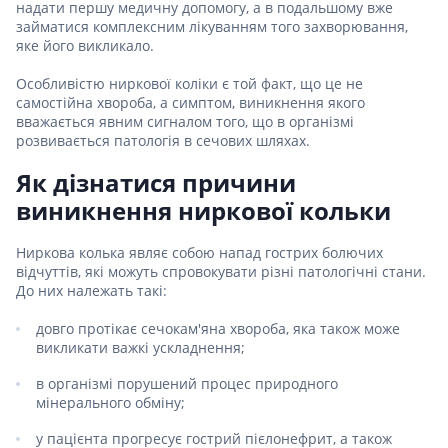
надати першу медичну допомогу, а в подальшому вже
займатися комплексним лікуванням того захворювання,
яке його викликало.
Особливістю ниркової коліки є той факт, що це не
самостійна хвороба, а симптом, виникнення якого
вважається явним сигналом того, що в організмі
розвивається патологія в сечових шляхах.
Як дізнатися причини
виникнення ниркової кольки
Ниркова колька являє собою напад гострих болючих
відчуттів, які можуть спровокувати різні патологічні стани.
До них належать такі:
довго протікає сечокам'яна хвороба, яка також може
викликати важкі ускладнення;
в організмі порушений процес природного
мінерального обміну;
у пацієнта прогресує гострий пієлонефрит, а також