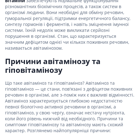
Вітаміни
забезпечують нормальне функціонування
різноманітних біохімічних процесів, а також систем в
організмі людини. Вони необхідні для обміну речовин,
гуморальної регуляції, підтримки енергетичного балансу,
синтезу гормонів і ферментів, і навіть зміцнення імунної
системи. Їхній недолік може викликати серйозні
порушення в організмі. Стан, що характеризується
значним дефіцитом однієї чи кількох поживних речовин,
називається авітамінозом.
Причини авітамінозу та
гіповітамінозу
Що таке авітаміноз та гіповітаміноз? Авітаміноз та
гіповітаміноз — це стани, пов'язані з дефіцитом поживних
речовин в організмі, але з-поміж них є важливі відмінності.
Авітаміноз характеризується глибокою недостатністю
певної біологічно активної речовини в організмі, а
гіповітаміноз, у свою чергу, означає нестачу нутрієнта,
коли його рівень нижчий від необхідного. Причини та
симптоми гіповітамінозу та авітамінозу мають схожий
характер. Розглянемо найпопулярніші причини: