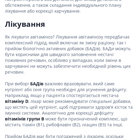
обстеження, а також складання індивідуального плану
лікування або корекції харчування.
Лікування
Як лікувати авітаміноз? Лікування авітамінозу передбачає
комплексний підхід, який включає як зміну раціону, так і
прийом біологічно активних добавок (БАДів). БАДи можуть
бути корисними для швидкого заповнення нестачі
поживних речовин, особливо у випадках, коли зміни в
харчуванні не можуть забезпечити необхідний рівень цих
речовин.
При виборі
БАДів
важливо враховувати, який саме
нутрієнт або їхня група необхідні для усунення дефіциту.
Наприклад, якщо у пацієнта спостерігається нестача
вітаміну D
, лікар може рекомендувати спеціальні добавки,
що містять цей нутрієнт, щоб підтримати здоров'я кісток та
імунної системи. Аналогічно для корекції дефіциту
вітамінів групи B
може бути призначений комплекс, що
містить тіамін (B1), рибофлавін (B2), ніацин (B3) та інші.
Прийом БАДів має бути погоджений з лікарем, оскільки