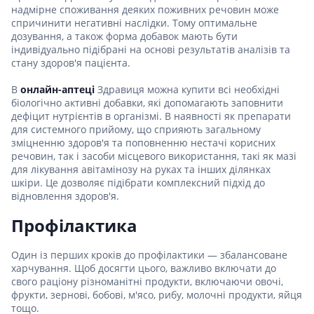
надмірне споживання деяких поживних речовин може
спричинити негативні наслідки. Тому оптимальне
дозування, а також форма добавок мають бути
індивідуально підібрані на основі результатів аналізів та
стану здоров'я пацієнта.
В
онлайн-аптеці
Здравиця можна купити всі необхідні
біологічно активні добавки, які допомагають заповнити
дефіцит нутрієнтів в організмі. В наявності як препарати
для системного прийому, що сприяють загальному
зміцненню здоров'я та поповненню нестачі корисних
речовин, так і засоби місцевого використання, такі як мазі
для лікування авітамінозу на руках та інших ділянках
шкіри. Це дозволяє підібрати комплексний підхід до
відновлення здоров'я.
Профілактика
Один із перших кроків до профілактики — збалансоване
харчування. Щоб досягти цього, важливо включати до
свого раціону різноманітні продукти, включаючи овочі,
фрукти, зернові, бобові, м'ясо, рибу, молочні продукти, яйця
тощо.