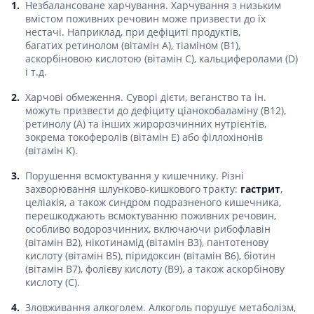
Незбалансоване харчування. Харчування з низьким
вмістом поживних речовин може призвести до їх
нестачі. Наприклад, при дефіциті продуктів,
багатих ретинолом (вітамін A), тіаміном (B1),
аскорбіновою кислотою (вітамін C), кальциферолами (D)
і т.д.
Харчові обмеження. Суворі дієти, веганство та ін.
можуть призвести до дефіциту ціанокобаламіну (B12),
ретинолу (A) та інших жиророзчинних нутрієнтів,
зокрема токоферолів (вітамін E) або філлохінонів
(вітамін K).
Порушення всмоктування у кишечнику. Різні
захворювання шлунково-кишкового тракту:
гастрит
,
целіакія, а також синдром подразненого кишечника,
перешкоджають всмоктуванню поживних речовин,
особливо водорозчинних, включаючи рибофлавін
(вітамін B2), нікотинамід (вітамін B3), пантотенову
кислоту (вітамін B5), піридоксин (вітамін B6), біотин
(вітамін B7), фолієву кислоту (B9), а також аскорбінову
кислоту (C).
Зловживання алкоголем. Алкоголь порушує метаболізм,