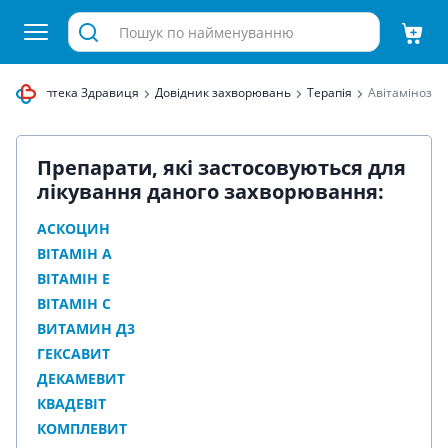
тернет аптека Здравиця
Довідник захворювань
Терапія
Авітаміноз
Препарати, які застосовуються для
лікування даного захворювання:
АСКОЦИН
ВІТАМІН А
ВІТАМІН Е
ВІТАМІН С
ВИТАМИН Д3
ГЕКСАВИТ
ДЕКАМЕВИТ
КВАДЕВІТ
КОМПЛЕВИТ