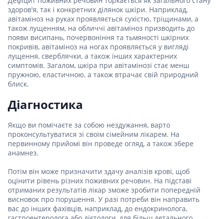
Дефіцит поживних речовин торкається як загального стану
здоров'я, так і конкретних ділянок шкіри. Наприклад,
авітаміноз на руках проявляється сухістю, тріщинами, а
також лущенням, на обличчі авітаміноз призводить до
появи висипань, почервоніння та тьмяності шкірних
покривів, авітаміноз на ногах проявляється у вигляді
лущення, сверблячки, а також інших характерних
симптомів. Загалом, шкіра при авітамінозі стає менш
пружною, еластичною, а також втрачає свій природний
блиск.
Діагностика
Якщо ви помічаєте за собою нездужання, варто
проконсультуватися зі своїм сімейним лікарем. На
первинному прийомі він проведе огляд, а також збере
анамнез.
Потім він може призначити здачу аналізів крові, щоб
оцінити рівень різних поживних речовин. На підставі
отриманих результатів лікар зможе зробити попередній
висновок про порушення. У разі потреби він направить
вас до інших фахівців, наприклад, до ендокринолога,
гастроентеролога або дієтологи, для більш детального