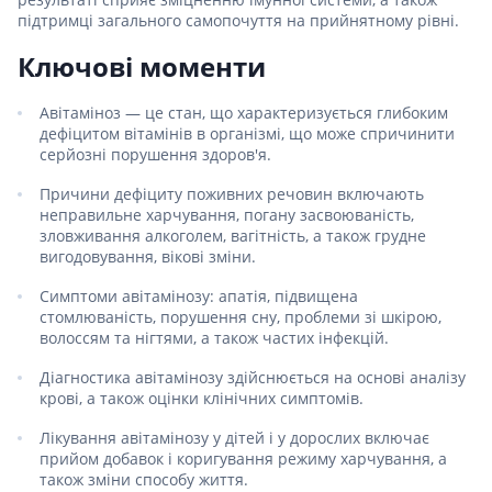
підтримці загального самопочуття на прийнятному рівні.
Ключові моменти
Авітаміноз — це стан, що характеризується глибоким
дефіцитом вітамінів в організмі, що може спричинити
серйозні порушення здоров'я.
Причини дефіциту поживних речовин включають
неправильне харчування, погану засвоюваність,
зловживання алкоголем, вагітність, а також грудне
вигодовування, вікові зміни.
Симптоми авітамінозу: апатія, підвищена
стомлюваність, порушення сну, проблеми зі шкірою,
волоссям та нігтями, а також частих інфекцій.
Діагностика авітамінозу здійснюється на основі аналізу
крові, а також оцінки клінічних симптомів.
Лікування авітамінозу у дітей і у дорослих включає
прийом добавок і коригування режиму харчування, а
також зміни способу життя.