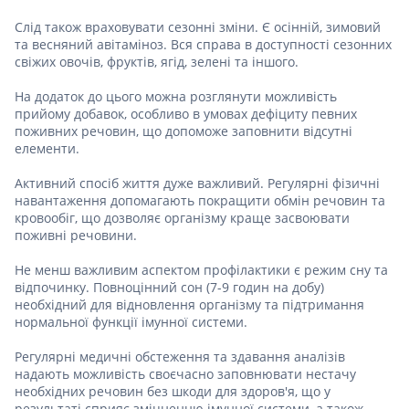
Слід також враховувати сезонні зміни. Є осінній, зимовий
та весняний авітаміноз. Вся справа в доступності сезонних
свіжих овочів, фруктів, ягід, зелені та іншого.
На додаток до цього можна розглянути можливість
прийому добавок, особливо в умовах дефіциту певних
поживних речовин, що допоможе заповнити відсутні
елементи.
Активний спосіб життя дуже важливий. Регулярні фізичні
навантаження допомагають покращити обмін речовин та
кровообіг, що дозволяє організму краще засвоювати
поживні речовини.
Не менш важливим аспектом профілактики є режим сну та
відпочинку. Повноцінний сон (7-9 годин на добу)
необхідний для відновлення організму та підтримання
нормальної функції імунної системи.
Регулярні медичні обстеження та здавання аналізів
надають можливість своєчасно заповнювати нестачу
необхідних речовин без шкоди для здоров'я, що у
результаті сприяє зміцненню імунної системи, а також