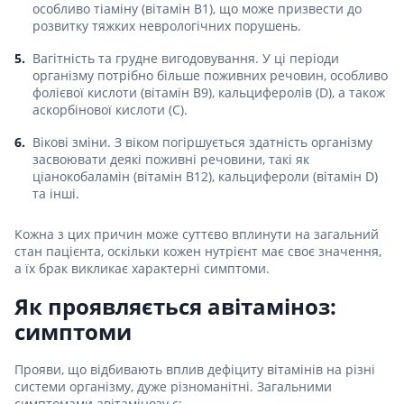
особливо тіаміну (вітамін B1), що може призвести до
розвитку тяжких неврологічних порушень.
Вагітність та грудне вигодовування. У ці періоди
організму потрібно більше поживних речовин, особливо
фолієвої кислоти (вітамін B9), кальциферолів (D), а також
аскорбінової кислоти (C).
Вікові зміни. З віком погіршується здатність організму
засвоювати деякі поживні речовини, такі як
ціанокобаламін (вітамін B12), кальцифероли (вітамін D)
та інші.
Кожна з цих причин може суттєво вплинути на загальний
стан пацієнта, оскільки кожен нутрієнт має своє значення,
а їх брак викликає характерні симптоми.
Як проявляється авітаміноз:
симптоми
Прояви, що відбивають вплив дефіциту вітамінів на різні
системи організму, дуже різноманітні. Загальними
симптомами авітамінозу є: