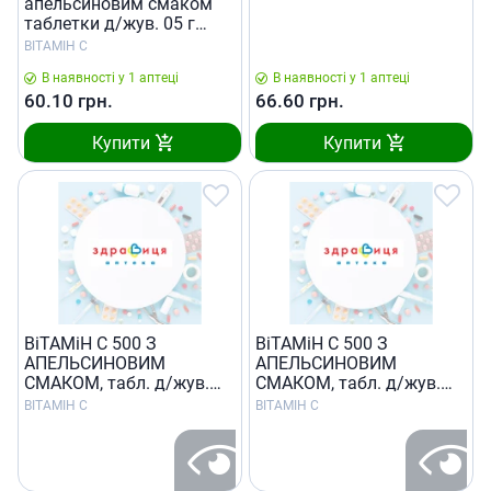
апельсиновим смаком
таблетки д/жув. 05 г
контурн. чарунк. уп. №30
ВІТАМІН С
В наявності у 1 аптеці
В наявності у 1 аптеці
60.10
грн.
66.60
грн.
Купити
Купити
ВiТАМiН C 500 З
ВiТАМiН C 500 З
АПЕЛЬСИНОВИМ
АПЕЛЬСИНОВИМ
СМАКОМ, табл. д/жув.
СМАКОМ, табл. д/жув.
0,5 г контурн. чарунк. уп.
0,5 г контурн. чарунк. уп.
ВІТАМІН С
ВІТАМІН С
№10
№30