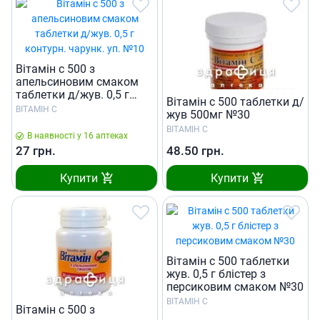
Вiтамiн c 500 з
апельсиновим смаком
таблетки д/жув. 0,5 г
Вiтамiн с 500 таблетки д/
контурн. чарунк. уп. №10
ВІТАМІН С
жув 500мг №30
ВІТАМІН С
В наявності у 16 аптеках
27
грн.
48.50
грн.
Купити
Купити
Вiтамiн c 500 таблетки
жув. 0,5 г блiстер з
персиковим смаком №30
ВІТАМІН С
Вiтамiн c 500 з