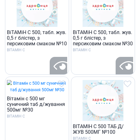
ВiТАМiН C 500, табл. жув.
ВiТАМiН C 500, табл. жув.
0,5 г блiстер, з
0,5 г блiстер, з
персиковим смаком №10
персиковим смаком №30
ВІТАМІН С
ВІТАМІН С
Вiтамiн с 500 мг
суничний таб д/жування
500мг №30
ВІТАМІН С
ВIТАМIН С 500 ТАБ Д/
ЖУВ 500МГ №100
ВІТАМІН С