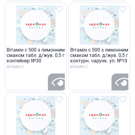
Вiтамiн c 500 з лимонним
Вiтамiн c 500 з лимонним
смаком табл. д/жув. 0,5 г
смаком табл. д/жув. 0,5 г
контейнер №30
контурн. чарунк. уп. №10
ВІТАМІН С
ВІТАМІН С