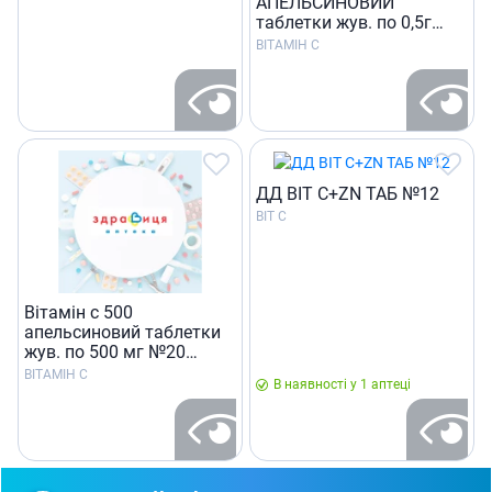
АПЕЛЬСИНОВИЙ
таблетки жув. по 0,5г
№20 (10х2)
ВІТАМІН С
ДД ВIТ С+ZN ТАБ №12
ВІТ C
Вітамін с 500
апельсиновий таблетки
жув. по 500 мг №20
(10х2)
ВІТАМІН С
В наявності у 1 аптеці