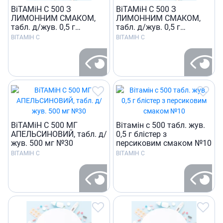
ВiТАМiН C 500 З
ВiТАМiН C 500 З
ЛИМОННИМ СМАКОМ,
ЛИМОННИМ СМАКОМ,
табл. д/жув. 0,5 г
табл. д/жув. 0,5 г
контейнер №30
контурн. чарунк. уп. №10
ВІТАМІН С
ВІТАМІН С
ВiТАМiН C 500 МГ
Вiтамiн c 500 табл. жув.
АПЕЛЬСИНОВИЙ, табл. д/
0,5 г блiстер з
жув. 500 мг №30
персиковим смаком №10
ВІТАМІН С
ВІТАМІН С