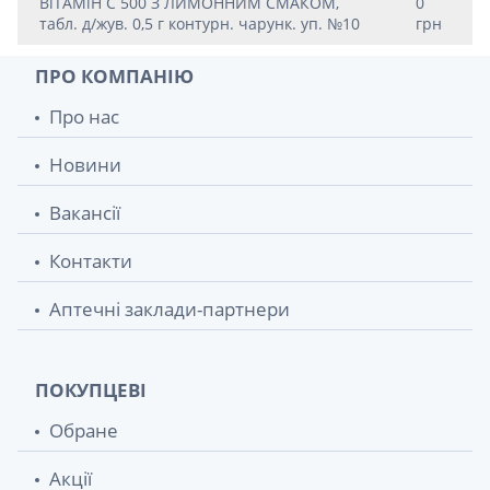
ВiТАМiН C 500 З ЛИМОННИМ СМАКОМ,
0
табл. д/жув. 0,5 г контурн. чарунк. уп. №10
грн
ПРО КОМПАНІЮ
Про нас
Новини
Вакансії
Контакти
Аптечні заклади-партнери
ПОКУПЦЕВІ
Обране
Акції