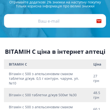
Отримайте додаткові 2% знижки на наступну покупку
Тільки корисна інформація про великі знижки
ВІТАМІН С ціна в інтернет аптеці
ВІТАМІН С
Ціна
Вiтамiн c 500 з апельсиновим смаком
27
таблетки д/жув. 0,5 г контурн. чарунк. уп.
грн
№10
48.5
Вiтамiн с 500 таблетки д/жув 500мг №30
грн
Вiтамiн c 500 з апельсиновим смаком
60.1