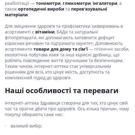
реабілітації —
тонометри
,
глюкометри
,
інгалятори
, а
також
ортопедичні вироби
та
перев'язувальні
матеріали
.
Для зміцнення здоров'я та профілактики захворювань в
асортименті є
вітаміни
, БАДи та натуральні
фітопрепарати, які допомагають заповнити дефіцит
корисних речовин та підтримати імунітет. Доповнюють
асортименти
товари для дому та сім'ї
— гігієнічні засоби,
екологічна побутова хімія та інші корисні дрібниці, що
роблять повсякденне життя зручнішим та безпечнішим.
Таким чином, інтернет-аптека стає універсальним
рішенням для всіх, хто цінує якість, доступність та
комплексний підхід до здоров'я.
Наші особливості та переваги
Інтернет-аптека Здравиця створена для тих, хто цінує свій
час та прагне дбати про здоров'я. Ось кілька причин, чому
покупці обирають саме нас:
великий вибір;