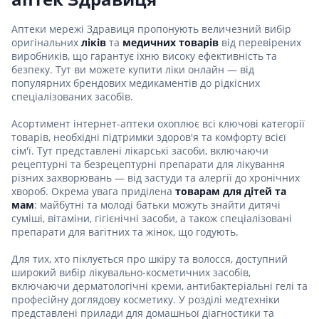
Аптеки мережі Здравиця пропонують величезний вибір
оригінальних
ліків
та
медичних товарів
від перевірених
виробників, що гарантує їхню високу ефективність та
безпеку. Тут ви можете купити ліки онлайн — від
популярних брендових медикаментів до рідкісних
спеціалізованих засобів.
Асортимент інтернет-аптеки охоплює всі ключові категорії
товарів, необхідні підтримки здоров'я та комфорту всієї
сім'ї. Тут представлені лікарські засоби, включаючи
рецептурні та безрецептурні препарати для лікування
різних захворювань — від застуди та алергії до хронічних
хвороб. Окрема увага приділена
товарам для дітей та
мам
: майбутні та молоді батьки можуть знайти дитячі
суміші, вітаміни, гігієнічні засоби, а також спеціалізовані
препарати для вагітних та жінок, що годують.
Для тих, хто піклується про шкіру та волосся, доступний
широкий вибір лікувально-косметичних засобів,
включаючи дерматологічні креми, антибактеріальні гелі та
професійну доглядову косметику. У розділі медтехніки
представлені прилади для домашньої діагностики та