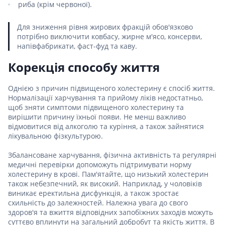
риба (крім червоної).
Для зниження рівня жирових фракцій обов'язково
потрібно виключити ковбасу, жирне м'ясо, консерви,
напівфабрикати, фаст-фуд та каву.
Корекція способу життя
Однією з причин підвищеного холестерину є спосіб життя.
Нормалізації харчування та прийому ліків недостатньо,
щоб зняти симптоми підвищеного холестерину та
вирішити причину їхньої появи. Не менш важливо
відмовитися від алкоголю та куріння, а також зайнятися
лікувальною фізкультурою.
Збалансоване харчування, фізична активність та регулярні
медичні перевірки допоможуть підтримувати норму
холестерину в крові. Пам'ятайте, що низький холестерин
також небезпечний, як високий. Наприклад, у чоловіків
виникає еректильна дисфункція, а також зростає
схильність до залежностей. Належна увага до свого
здоров'я та вжиття відповідних запобіжних заходів можуть
суттєво вплинути на загальний добробут та якість життя. В