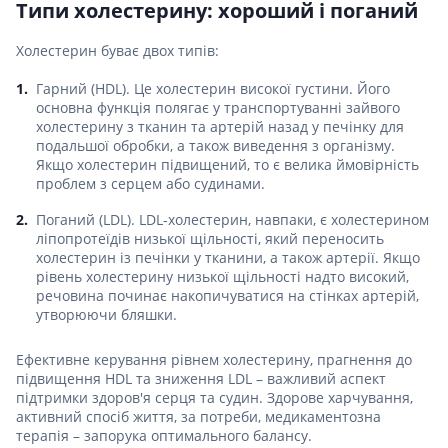
Типи холестерину: хороший і поганий
Холестерин буває двох типів:
Гарний (HDL). Це холестерин високої густини. Його
основна функція полягає у транспортуванні зайвого
холестерину з тканин та артерій назад у печінку для
подальшої обробки, а також виведення з організму.
Якщо холестерин підвищений, то є велика ймовірність
проблем з серцем або судинами.
Поганий (LDL). LDL-холестерин, навпаки, є холестерином
ліпопротеїдів низької щільності, який переносить
холестерин із печінки у тканини, а також артерії. Якщо
рівень холестерину низької щільності надто високий,
речовина починає накопичуватися на стінках артерій,
утворюючи бляшки.
Ефективне керування рівнем холестерину, прагнення до
підвищення HDL та зниження LDL – важливий аспект
підтримки здоров'я серця та судин. Здорове харчування,
активний спосіб життя, за потреби, медикаментозна
терапія – запорука оптимального балансу.