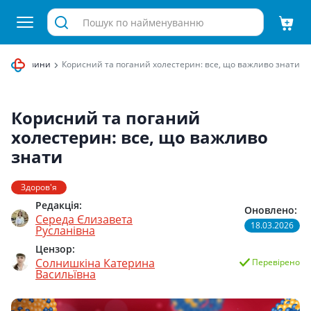
ця
Новини
Корисний та поганий холестерин: все, що важливо знати
Корисний та поганий
холестерин: все, що важливо
знати
Здоров'я
Редакція:
Оновлено:
Середа Єлизавета
18.03.2026
Русланівна
Цензор:
Солнишкіна Катерина
Перевірено
Васильївна