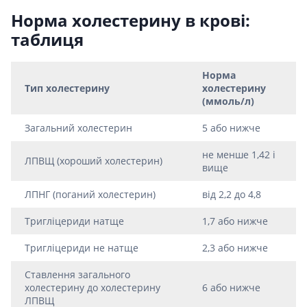
Норма холестерину в крові:
таблиця
Норма
Тип холестерину
холестерину
(ммоль/л)
Загальний холестерин
5 або нижче
не менше 1,42 і
ЛПВЩ (хороший холестерин)
вище
ЛПНГ (поганий холестерин)
від 2,2 до 4,8
Тригліцериди натще
1,7 або нижче
Тригліцериди не натще
2,3 або нижче
Ставлення загального
холестерину до холестерину
6 або нижче
ЛПВЩ