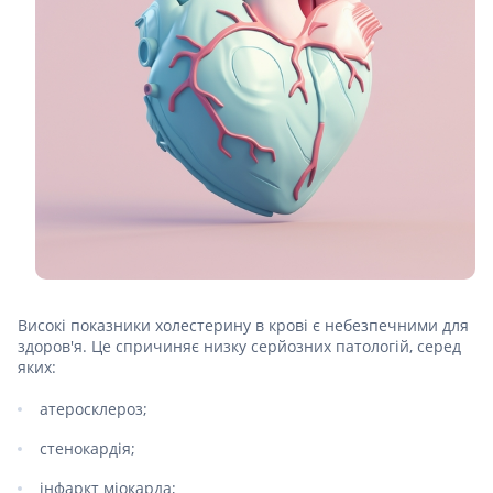
Високі показники холестерину в крові є небезпечними для
здоров'я. Це спричиняє низку серйозних патологій, серед
яких:
атеросклероз;
стенокардія;
інфаркт міокарда;