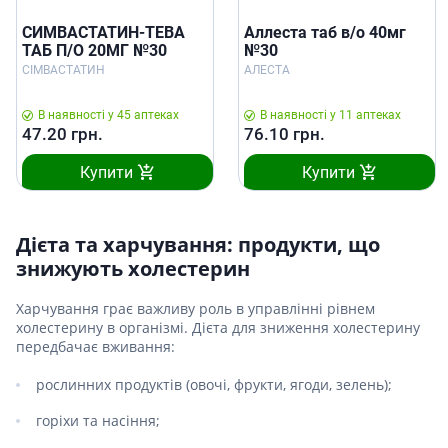
СИМВАСТАТИН-ТЕВА
Аллеста таб в/о 40мг
ТАБ П/О 20МГ №30
№30
СІМВАСТАТИН
АЛЕСТА
В наявності у 45 аптеках
В наявності у 11 аптеках
47.20
грн.
76.10
грн.
Купити
Купити
Дієта та харчування: продукти, що
знижують холестерин
Харчування грає важливу роль в управлінні рівнем
холестерину в організмі. Дієта для зниження холестерину
передбачає вживання:
рослинних продуктів (овочі, фрукти, ягоди, зелень);
горіхи та насіння;