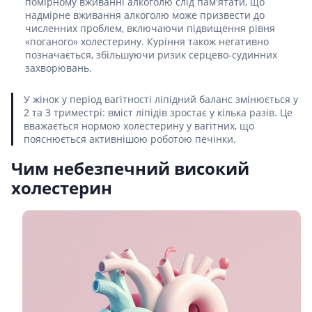
помірному вживанні алкоголю слід пам'ятати, що
надмірне вживання алкоголю може призвести до
численних проблем, включаючи підвищення рівня
«поганого» холестерину. Куріння також негативно
позначається, збільшуючи ризик серцево-судинних
захворювань.
У жінок у період вагітності ліпідний баланс змінюється у
2 та 3 триместрі: вміст ліпідів зростає у кілька разів. Це
вважається нормою холестерину у вагітних, що
пояснюється активнішою роботою печінки.
Чим небезпечний високий
холестерин