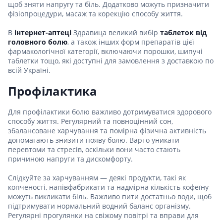
щоб зняти напругу та біль. Додатково можуть призначити
фізіопроцедури, масаж та корекцію способу життя.
В
інтернет-аптеці
Здравица великий вибір
таблеток від
головного болю
, а також інших форм препаратів цієї
фармакологічної категорії, включаючи порошки, шипучі
таблетки тощо, які доступні для замовлення з доставкою по
всій Україні.
Профілактика
Для профілактики болю важливо дотримуватися здорового
способу життя. Регулярний та повноцінний сон,
збалансоване харчування та помірна фізична активність
допомагають знизити появу болю. Варто уникати
перевтоми та стресів, оскільки вони часто стають
причиною напруги та дискомфорту.
Слідкуйте за харчуванням — деякі продукти, такі як
копченості, напівфабрикати та надмірна кількість кофеїну
можуть викликати біль. Важливо пити достатньо води, щоб
підтримувати нормальний водний баланс організму.
Регулярні прогулянки на свіжому повітрі та вправи для