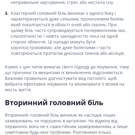
неправильне харчування, стрес або нестача сну.
Кластерний головний біль виникає з одного боку і
характеризується дуже сильним, пронизливим болем,
який локалізується в області очей або скронь. При
цьому біль часто супроводжується почервонінням ока,
сльозогінністю і навіть закладеністю носа на одній
стороні обличчя. Ці напади можуть бути
короткостроковими, але дуже болючими і часто
повторюються протягом декількох тижнів або місяців.
Кожен з цих типів вимагає свого підходу до лікування, тому
що причини та механізми їх виникнення відрізняються.
Важливо правильно діагностувати вид патології, щоб
вибрати ефективне лікування та мінімізувати її вплив на
якість життя.
Вторинний головний біль
Вторинний головний біль виникає як наслідок інших
захворювань чи порушень в організмі. На відміну від
первинної, вона не є самостійним захворюванням, а лише
симптомом будь-якої проблеми. Розглянемо кілька