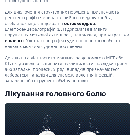
провокуючі фактори.
Для виключення структурних порушень призначають
рентгенографію черепа та шийного відділу хребта,
особливо якщо є підозра на
остеохондроз
.
Електроенцефалографія (ЕЕГ) допомагає виявити
порушення мозкової активності, наприклад, при мігрені чи
епілепсії
. Ультрасонографія судин оцінює кровообіг та
виявляє можливі судинні порушення.
Детальніша діагностика можлива за допомогою МРТ або
КТ, які дозволяють виявити пухлини, кісти, наслідки травм
або запальні процеси. У ряді випадків призначаються
лабораторні аналізи для унеможливлення інфекцій,
запалень або порушень обміну речовин.
Лікування головного болю