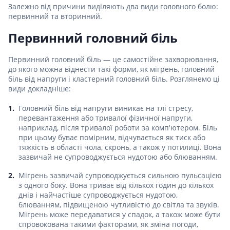
Залежно від причини виділяють два види головного болю:
первинний та вторинний.
Первинний головний біль
Первинний головний біль — це самостійне захворювання,
до якого можна віднести такі форми, як мігрень, головний
біль від напруги і кластерний головний біль. Розглянемо ці
види докладніше:
Головний біль від напруги виникає на тлі стресу,
перевантаження або тривалої фізичної напруги,
наприклад, після тривалої роботи за комп'ютером. Біль
при цьому буває помірним, відчувається як тиск або
тяжкість в області чола, скронь, а також у потилиці. Вона
зазвичай не супроводжується нудотою або блюванням.
Мігрень зазвичай супроводжується сильною пульсацією
з одного боку. Вона триває від кількох годин до кількох
днів і найчастіше супроводжується нудотою,
блюванням, підвищеною чутливістю до світла та звуків.
Мігрень може передаватися у спадок, а також може бути
спровокована такими факторами, як зміна погоди,