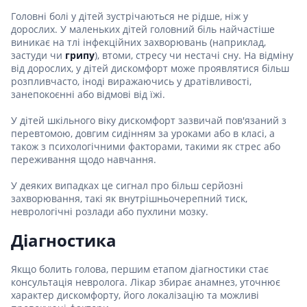
Головні болі у дітей зустрічаються не рідше, ніж у
дорослих. У маленьких дітей головний біль найчастіше
виникає на тлі інфекційних захворювань (наприклад,
застуди чи
грипу
), втоми, стресу чи нестачі сну. На відміну
від дорослих, у дітей дискомфорт може проявлятися більш
розпливчасто, іноді виражаючись у дратівливості,
занепокоєнні або відмові від їжі.
У дітей шкільного віку дискомфорт зазвичай пов'язаний з
перевтомою, довгим сидінням за уроками або в класі, а
також з психологічними факторами, такими як стрес або
переживання щодо навчання.
У деяких випадках це сигнал про більш серйозні
захворювання, такі як внутрішньочерепний тиск,
неврологічні розлади або пухлини мозку.
Діагностика
Якщо болить голова, першим етапом діагностики стає
консультація невролога. Лікар збирає анамнез, уточнює
характер дискомфорту, його локалізацію та можливі