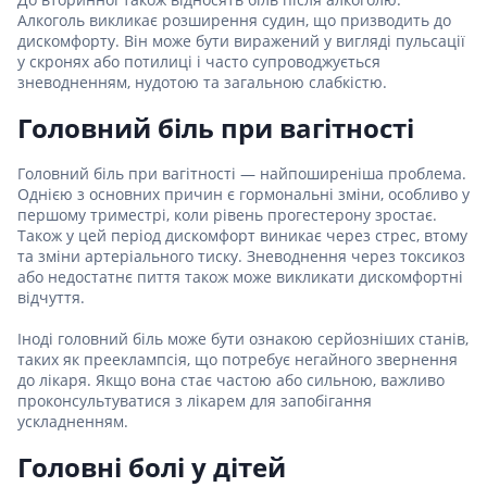
Алкоголь викликає розширення судин, що призводить до
дискомфорту. Він може бути виражений у вигляді пульсації
у скронях або потилиці і часто супроводжується
зневодненням, нудотою та загальною слабкістю.
Головний біль при вагітності
Головний біль при вагітності — найпоширеніша проблема.
Однією з основних причин є гормональні зміни, особливо у
першому триместрі, коли рівень прогестерону зростає.
Також у цей період дискомфорт виникає через стрес, втому
та зміни артеріального тиску. Зневоднення через токсикоз
або недостатнє пиття також може викликати дискомфортні
відчуття.
Іноді головний біль може бути ознакою серйозніших станів,
таких як прееклампсія, що потребує негайного звернення
до лікаря. Якщо вона стає частою або сильною, важливо
проконсультуватися з лікарем для запобігання
ускладненням.
Головні болі у дітей