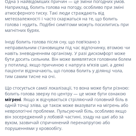
Одна з найвідоміших причин — це зміни погодних умов.
Наприклад, болить голова на погоду, особливо при зміні
атмосферного тиску. Такі люди страждають від
метеозалежності і часто скаржаться на те, що болить
голова і нудить. Подібні симптоми можуть посилитись при
магнітних бурях.
Іноді болить голова після сну, що пов'язано з
неправильним становищем під час відпочинку, втомою чи
навіть зневодненням організму. У разі дискомфорт може
бути досить сильним. Він може виявлятися головним болем
у потилиці, якщо причиною є напруга м'язів шиї, а деякі
пацієнти відзначають, що голова болить у ділянці чола,
тим самим тисне на очі.
Що стосується самої локалізації, то вона може бути різною:
болить голова зверху по центру — це може бути ознакою
мігрені
. Якщо ж відчувається стріляючий головний біль в
одній точці зліва, це також може вказувати на мігрень або
неврологічні проблеми. Пульсуючий біль, особливо якщо
він зосереджений у лобовій частині, ззаду на шиї або за
вухом, зазвичай спричинений перенапругою або
порушеннями у кровообігу.