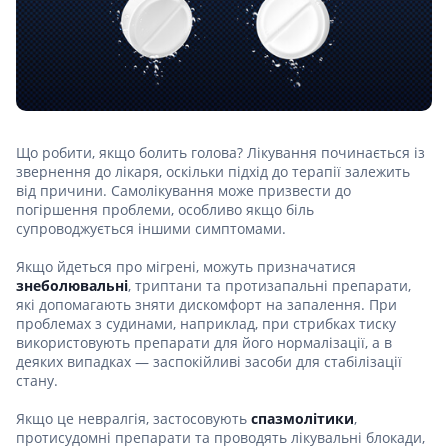
Що робити, якщо болить голова? Лікування починається із
звернення до лікаря, оскільки підхід до терапії залежить
від причини. Самолікування може призвести до
погіршення проблеми, особливо якщо біль
супроводжується іншими симптомами.
Якщо йдеться про мігрені, можуть призначатися
знеболювальні
, триптани та протизапальні препарати,
які допомагають зняти дискомфорт на запалення. При
проблемах з судинами, наприклад, при стрибках тиску
використовують препарати для його нормалізації, а в
деяких випадках — заспокійливі засоби для стабілізації
стану.
Якщо це невралгія, застосовують
спазмолітики
,
протисудомні препарати та проводять лікувальні блокади,