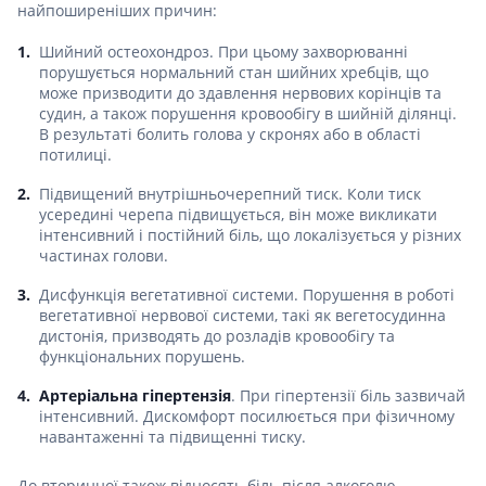
найпоширеніших причин:
Шийний остеохондроз. При цьому захворюванні
порушується нормальний стан шийних хребців, що
може призводити до здавлення нервових корінців та
судин, а також порушення кровообігу в шийній ділянці.
В результаті болить голова у скронях або в області
потилиці.
Підвищений внутрішньочерепний тиск. Коли тиск
усередині черепа підвищується, він може викликати
інтенсивний і постійний біль, що локалізується у різних
частинах голови.
Дисфункція вегетативної системи. Порушення в роботі
вегетативної нервової системи, такі як вегетосудинна
дистонія, призводять до розладів кровообігу та
функціональних порушень.
Артеріальна гіпертензія
. При гіпертензії біль зазвичай
інтенсивний. Дискомфорт посилюється при фізичному
навантаженні та підвищенні тиску.
До вторинної також відносять біль після алкоголю.