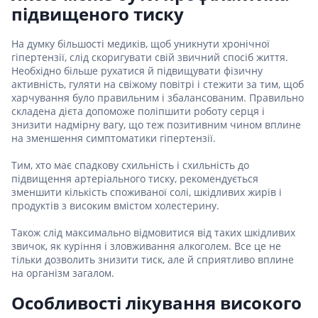
підвищеного тиску
На думку більшості медиків, щоб уникнути хронічної
гіпертензії, слід скоригувати свій звичний спосіб життя.
Необхідно більше рухатися й підвищувати фізичну
активність, гуляти на свіжому повітрі і стежити за тим, щоб
харчування було правильним і збалансованим. Правильно
складена дієта допоможе поліпшити роботу серця і
знизити надмірну вагу, що теж позитивним чином вплине
на зменшення симптоматики гіпертензії.
Тим, хто має спадкову схильність і схильність до
підвищення артеріального тиску, рекомендується
зменшити кількість споживаної солі, шкідливих жирів і
продуктів з високим вмістом холестерину.
Також слід максимально відмовитися від таких шкідливих
звичок, як куріння і зловживання алкоголем. Все це не
тільки дозволить знизити тиск, але й сприятливо вплине
на організм загалом.
Особливості лікування високого