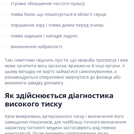
стрімке збільшення частоти пульсу;
поява болю, що локалізується в області серця;
порушення зору і поява димки перед очима;
поява задишки і нападів задухи;
виникнення набряклості.
Такі симптоми свідчать про те, що хвороба прогресує і вже
може зачепити весь організм, вражаючи й інші органи. У
цьому випадку не варто займатися самолікуванням, а
рекомендується оперативно звернутися до фахівця або
викликати швидку допомогу.
Як здійснюється діагностика
високого тиску
Крім вимірювань артеріального тиску і визначення його
завищених показників, для найбільш точного визначення
характеру патології медики застосовують ряд певних
маніпуляцій. Після анамнезу захворювання лікар