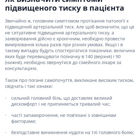
підвищеного тиску в пацієнта
Звичайно ж, головним симптомом протікання патології є
підвищений артеріальний тиск. Але щоб визначити, що це
не ситуативне підвищення артеріального тиску, а
захворювання дійсно є хронічним, необхідно провести
вимірювання кілька разів при різних умовах. Якщо і в
такому випадку будуть спостерігатися показники, величина
яких буде перевищувати позначку в 140 (верхня) і 90
(нижня), необхідно звернутися до сімейного лікаря за
консультацією.
Також про погане самопочуття, викликане високим тиском,
свідчать і такі ознаки:
сильний головний біль, що доставляє великий
дискомфорт і не припиняється тривалий час;
часті запаморочення, не пов'язані з зовнішніми
факторами;
безпідставне виникнення нудоти на тлі головного болю;