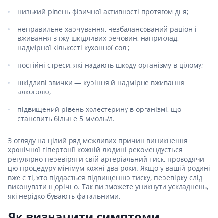
низький рівень фізичної активності протягом дня;
неправильне харчування, незбалансований раціон і
вживання в їжу шкідливих речовин, наприклад,
надмірної кількості кухонної солі;
постійні стреси, які надають шкоду організму в цілому;
шкідливі звички — куріння й надмірне вживання
алкоголю;
підвищений рівень холестерину в організмі, що
становить більше 5 ммоль/л.
З огляду на цілий ряд можливих причин виникнення
хронічної гіпертонії кожній людині рекомендується
регулярно перевіряти свій артеріальний тиск, проводячи
цю процедуру мінімум кожні два роки. Якщо у вашій родині
вже є ті, хто піддається підвищенню тиску, перевірку слід
виконувати щорічно. Так ви зможете уникнути ускладнень,
які нерідко бувають фатальними.
Як визначити симптоми