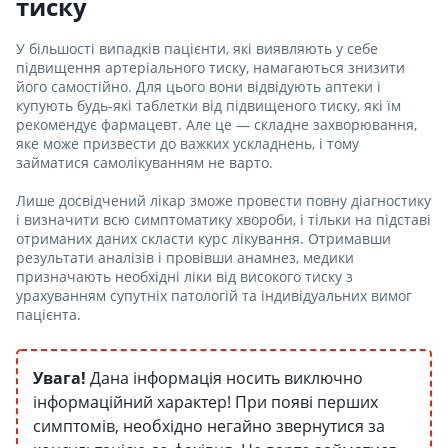
тиску
У більшості випадків пацієнти, які виявляють у себе
підвищення артеріального тиску, намагаються знизити
його самостійно. Для цього вони відвідують аптеки і
купують будь-які таблетки від підвищеного тиску, які їм
рекомендує фармацевт. Але це — складне захворювання,
яке може призвести до важких ускладнень, і тому
займатися самолікуванням не варто.
Лише досвідчений лікар зможе провести повну діагностику
і визначити всю симптоматику хвороби, і тільки на підставі
отриманих даних скласти курс лікування. Отримавши
результати аналізів і провівши анамнез, медики
призначають необхідні ліки від високого тиску з
урахуванням супутніх патологій та індивідуальних вимог
пацієнта.
Увага!
Дана інформація носить виключно
інформаційний характер! При появі перших
симптомів, необхідно негайно звернутися за