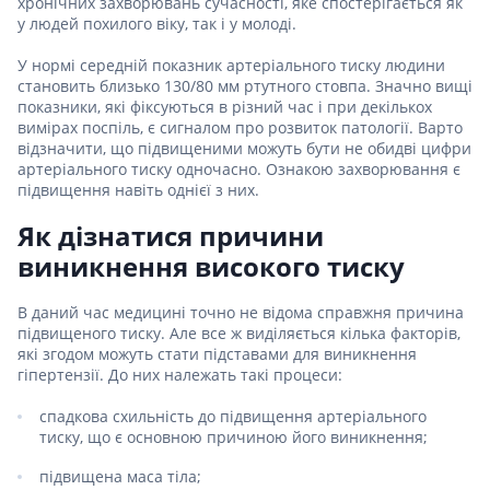
хронічних захворювань сучасності, яке спостерігається як
у людей похилого віку, так і у молоді.
У нормі середній показник артеріального тиску людини
становить близько 130/80 мм ртутного стовпа. Значно вищі
показники, які фіксуються в різний час і при декількох
вимірах поспіль, є сигналом про розвиток патології. Варто
відзначити, що підвищеними можуть бути не обидві цифри
артеріального тиску одночасно. Ознакою захворювання є
підвищення навіть однієї з них.
Як дізнатися причини
виникнення високого тиску
В даний час медицині точно не відома справжня причина
підвищеного тиску. Але все ж виділяється кілька факторів,
які згодом можуть стати підставами для виникнення
гіпертензії. До них належать такі процеси:
спадкова схильність до підвищення артеріального
тиску, що є основною причиною його виникнення;
підвищена маса тіла;