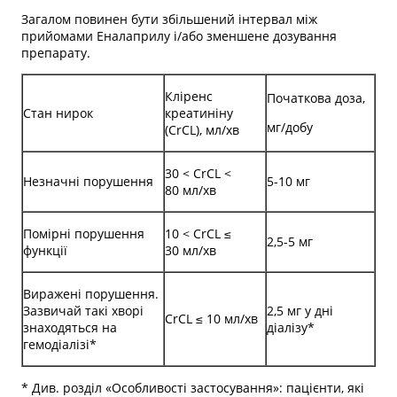
Загалом повинен бути збільшений інтервал між
прийомами Еналаприлу і/або зменшене дозування
препарату.
Кліренс
Початкова доза,
Стан нирок
креатиніну
мг/добу
(CrCL), мл/хв
30 < CrCL <
Незначні порушення
5-10 мг
80 мл/хв
Помірні порушення
10 < CrCL ≤
2,5-5 мг
функції
30 мл/хв
Виражені порушення.
Зазвичай такі хворі
2,5 мг у дні
CrCL ≤ 10 мл/хв
знаходяться на
діалізу*
гемодіалізі*
* Див. розділ «Особливості застосування»: пацієнти, які