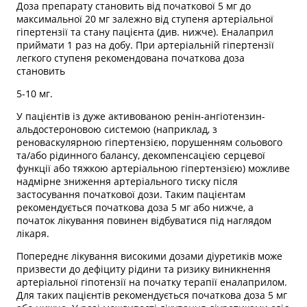
Доза препарату становить від початкової 5 мг до
максимальної 20 мг залежно від ступеня артеріальної
гіпертензії та стану пацієнта (див. нижче). Еналаприл
приймати 1 раз на добу. При артеріальній гіпертензії
легкого ступеня рекомендована початкова доза
становить
5-10 мг.
У пацієнтів із дуже активованою ренін-ангіотензин-
альдостероновою системою (наприклад, з
реноваскулярною гіпертензією, порушенням сольового
та/або рідинного балансу, декомпенсацією серцевої
функції або тяжкою артеріальною гіпертензією) можливе
надмірне зниження артеріального тиску після
застосування початкової дози. Таким пацієнтам
рекомендується початкова доза 5 мг або нижче, а
початок лікування повинен відбуватися під наглядом
лікаря.
Попереднє лікування високими дозами діуретиків може
призвести до дефіциту рідини та ризику виникнення
артеріальної гіпотензії на початку терапії еналаприлом.
Для таких пацієнтів рекомендується початкова доза 5 мг