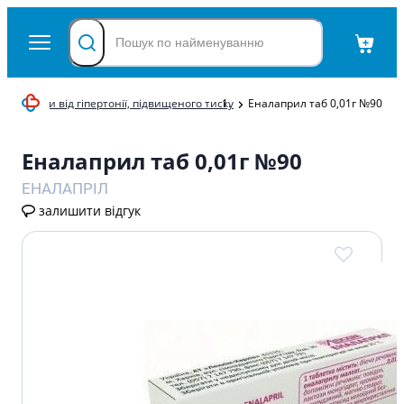
теми
Ліки від гіпертонії, підвищеного тиску
Еналаприл таб 0,01г №90
Еналаприл таб 0,01г №90
ЕНАЛАПРІЛ
залишити відгук