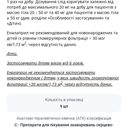
1 раз на добу. Дозування слід коригувати залежно від
потреб до максимального 20 мг на добу для пацієнтів з
масою тіла 20 – 50 кг та 40 мг для пацієнтів з масою тіла
≥ 50 кг (див. розділи «Особливості застосування» та
«Діти»).
Еналаприл не рекомендований для новонароджених та
дітей із рівнем гломерулярної фільтрації < 30 мл/
2
хв/1,73 м
, через відсутність даних.
Діти.
Застосовувати дітям віком від 6 років.
Еналаприл не рекомендується застосовувати
новонародженим і дітям, у яких швидкість гломерулярної
2
фільтрації <30 мл/хв/1,73 м
, через відсутність даних.
Кількість в упаковці
9 шт
Анатомо-терапевтично-хімічна (АТХ) класифікація
C
- Препарати для лікування захворювань серцево-