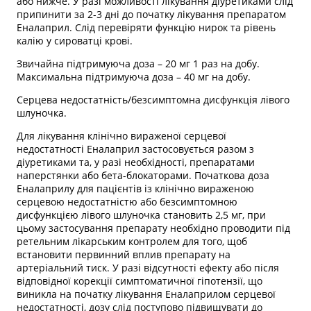
або нижче. У разі можливості лікування діуретиками слід
припинити за 2-3 дні до початку лікування препаратом
Еналаприл. Слід перевіряти функцію нирок та рівень
калію у сироватці крові.
Звичайна підтримуюча доза – 20 мг 1 раз на добу.
Максимальна підтримуюча доза – 40 мг на добу.
Серцева недостатність/безсимптомна дисфункція лівого
шлуночка.
Для лікування клінічно вираженої серцевої
недостатності Еналаприл застосовується разом з
діуретиками та, у разі необхідності, препаратами
наперстянки або бета-блокаторами. Початкова доза
Еналаприлу для пацієнтів із клінічно вираженою
серцевою недостатністю або безсимптомною
дисфункцією лівого шлуночка становить 2,5 мг, при
цьому застосування препарату необхідно проводити під
ретельним лікарським контролем для того, щоб
встановити первинний вплив препарату на
артеріальний тиск. У разі відсутності ефекту або після
відповідної корекції симптоматичної гіпотензії, що
виникла на початку лікування Еналаприлом серцевої
недостатності, дозу слід поступово підвищувати до