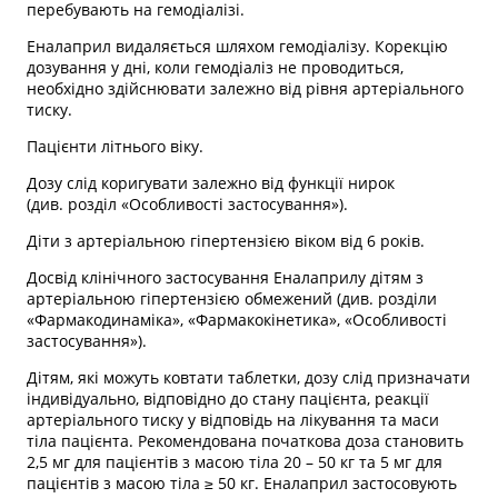
перебувають на гемодіалізі.
Еналаприл видаляється шляхом гемодіалізу. Корекцію
дозування у дні, коли гемодіаліз не проводиться,
необхідно здійснювати залежно від рівня артеріального
тиску.
Пацієнти літнього віку.
Дозу слід коригувати залежно від функції нирок
(див. розділ «Особливості застосування»).
Діти з артеріальною гіпертензією віком від 6 років.
Досвід клінічного застосування Еналаприлу дітям з
артеріальною гіпертензією обмежений (див. розділи
«Фармакодинаміка», «Фармакокінетика», «Особливості
застосування»).
Дітям, які можуть ковтати таблетки, дозу слід призначати
індивідуально, відповідно до стану пацієнта, реакції
артеріального тиску у відповідь на лікування та маси
тіла пацієнта. Рекомендована початкова доза становить
2,5 мг для пацієнтів з масою тіла 20 – 50 кг та 5 мг для
пацієнтів з масою тіла ≥ 50 кг. Еналаприл застосовують