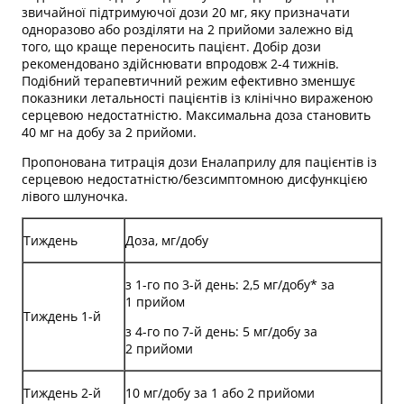
звичайної підтримуючої дози 20 мг, яку призначати
одноразово або розділяти на 2 прийоми залежно від
того, що краще переносить пацієнт. Добір дози
рекомендовано здійснювати впродовж 2-4 тижнів.
Подібний терапевтичний режим ефективно зменшує
показники летальності пацієнтів із клінічно вираженою
серцевою недостатністю. Максимальна доза становить
40 мг на добу за 2 прийоми.
Пропонована титрація дози Еналаприлу для пацієнтів із
серцевою недостатністю/безсимптомною дисфункцією
лівого шлуночка.
Тиждень
Доза, мг/добу
з 1-го по 3-й день: 2,5 мг/добу* за
1 прийом
Тиждень 1-й
з 4-го по 7-й день: 5 мг/добу за
2 прийоми
Тиждень 2-й
10 мг/добу за 1 або 2 прийоми