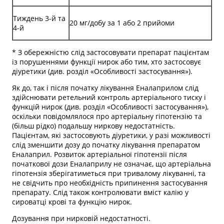
Тиждень 3-й та
20 мг/добу за 1 або 2 прийоми
4-й
* З обережністю слід застосовувати препарат пацієнтам
із порушеннями функції нирок або тим, хто застосовує
діуретики (див. розділ «Особливості застосування»).
Як до, так і після початку лікування Еналаприлом слід
здійснювати ретельний контроль артеріального тиску і
функцій нирок (див. розділ «Особливості застосування»),
оскільки повідомлялося про артеріальну гіпотензію та
(більш рідко) подальшу ниркову недостатність.
Пацієнтам, які застосовують діуретики, у разі можливості
слід зменшити дозу до початку лікування препаратом
Еналаприл. Розвиток артеріальної гіпотензії після
початкової дози Еналаприлу не означає, що артеріальна
гіпотензія зберігатиметься при тривалому лікуванні, та
не свідчить про необхідність припинення застосування
препарату. Слід також контролювати вміст калію у
сироватці крові та функцію нирок.
Дозування при нирковій недостатності.