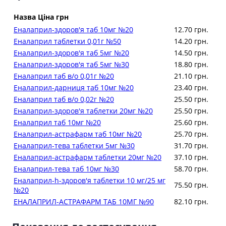
Назва
Ціна грн
Еналаприл-здоров'я таб 10мг №20
12.70 грн.
Еналаприл таблетки 0,01г №50
14.20 грн.
Еналаприл-здоров'я таб 5мг №20
14.50 грн.
Еналаприл-здоров'я таб 5мг №30
18.80 грн.
Еналаприл таб в/о 0,01г №20
21.10 грн.
Еналаприл-дарниця таб 10мг №20
23.40 грн.
Еналаприл таб в/о 0,02г №20
25.50 грн.
Еналаприл-здоров'я таблетки 20мг №20
25.50 грн.
Еналаприл таб 10мг №20
25.60 грн.
Еналаприл-астрафарм таб 10мг №20
25.70 грн.
Еналаприл-тева таблетки 5мг №30
31.70 грн.
Еналаприл-астрафарм таблетки 20мг №20
37.10 грн.
Еналаприл-тева таб 10мг №30
58.70 грн.
Еналаприл-h-здоров'я таблетки 10 мг/25 мг
75.50 грн.
№20
ЕНАЛАПРИЛ-АСТРАФАРМ ТАБ 10МГ №90
82.10 грн.
Еналаприл-hl-здоров'я табл. 10 мг/12,5 мг
88.80 грн.
№20