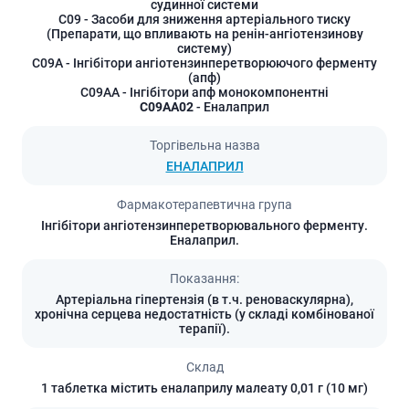
судинної системи
C09
- Засоби для зниження артеріального тиску
(Препарати, що впливають на ренін-ангіотензинову
систему)
C09A
- Інгібітори ангіотензинперетворюючого ферменту
(апф)
C09AA
- Інгібітори апф монокомпонентні
C09AA02
- Еналаприл
Торгівельна назва
ЕНАЛАПРИЛ
Фармакотерапевтична група
Інгібітори ангіотензинперетворювального ферменту.
Еналаприл.
Показання:
Артеріальна гіпертензія (в т.ч. реноваскулярна),
хронічна серцева недостатність (у складі комбінованої
терапії).
Склад
1 таблетка містить еналаприлу малеату 0,01 г (10 мг)