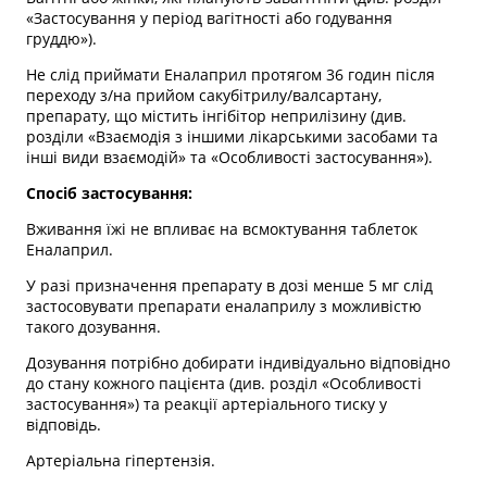
«Застосування у період вагітності або годування
груддю»).
Не слід приймати Еналаприл протягом 36 годин після
переходу з/на прийом сакубітрилу/валсартану,
препарату, що містить інгібітор неприлізину (див.
розділи «Взаємодія з іншими лікарськими засобами та
інші види взаємодій» та «Особливості застосування»).
Спосіб застосування:
Вживання їжі не впливає на всмоктування таблеток
Еналаприл.
У разі призначення препарату в дозі менше 5 мг слід
застосовувати препарати еналаприлу з можливістю
такого дозування.
Дозування потрібно добирати індивідуально відповідно
до стану кожного пацієнта (див. розділ «Особливості
застосування») та реакції артеріального тиску у
відповідь.
Артеріальна гіпертензія.