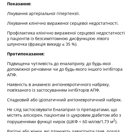
Показання:
Лікування артеріальної гіпертензії.
Лікування клінічно вираженої серцевої недостатності.
Профілактика клінічно вираженої серцевої недостатності
у пацієнтів із безсимптомною дисфункцією лівого
шлуночка (фракція викиду ≤ 35 %).
Протипоказання:
Підвищена чутливість до еналаприлу, до будь-якої
допоміжної речовини чи до будь-якого іншого інгібітора
АПФ.
Наявність в анамнезі ангіоневротичного набряку,
пов’язаного із застосуванням інгібіторів АПФ.
Спадковий або ідіопатичний ангіоневротичний набряк.
Не слід застосовувати Еналаприл із препаратами, що
містять аліскірен, пацієнтам із цукровим діабетом або з
2
порушеннями функції нирок (ШКФ < 60 мл/хв/1,73 м
).
Вагітні або жінки, які планують завагітніти (див. розділ