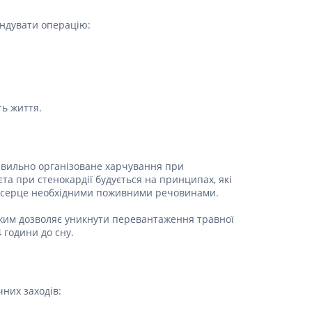
ендувати операцію:
ь життя.
равильно організоване харчування при
та при стенокардії будується на принципах, які
и серце необхідними поживними речовинами.
ежим дозволяє уникнути перевантаження травної
 години до сну.
них заходів: