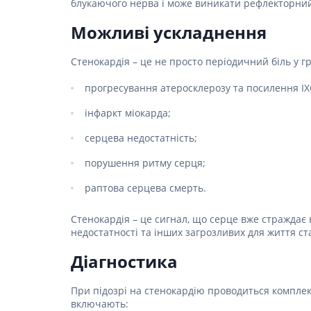
блукаючого нерва і може виникати рефлекторний
Гормони
Можливі ускладнення
Респірат
Стенокардія – це не просто періодичний біль у гр
Ліки від 
Ліки від
прогресування атеросклерозу та посилення ІХ
інфаркт міокарда;
серцева недостатність;
порушення ритму серця;
раптова серцева смерть.
Стенокардія – це сигнал, що серце вже страждає 
недостатності та інших загрозливих для життя ст
Діагностика
При підозрі на стенокардію проводиться комплек
включають: