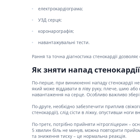
електрокардіограма;
УЗД серця;
коронарографія;
навантажувальні тести.
Рання та точна діагностика стенокардії дозволяє
Як зняти напад стенокарді
По-перше, при виникненні нападу стенокардії не
який може віддавати в ліву руку, плече, шию аб
навантаження на серце. Особливо важливо зберіг
По-друге, необхідно забезпечити приплив свіжого 
стенокардії), слід сісти в ліжку, опустивши ног
По-третє, потрібно прийняти нітрогліцерин – осн
5 хвилин біль не минув, можна повторити прийом,
та зниження тиску – це нормальна реакція.