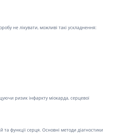
Протитромбозні
Препарати від анемії
Кровозамінники
оробу не лікувати, можливі такі ускладнення:
Препарати для
парентерального харчування
Інші лікарські засоби
ищуючи ризик інфаркту міокарда, серцевої
 та функції серця. Основні методи діагностики