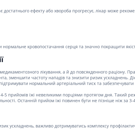
є достатнього ефекту або хвороба прогресує, лікар може реком
ти нормальне кровопостачання серця та значно покращити якіст
ї
о медикаментозного лікування, а й до повсякденного раціону. П
нта, зменшити частоту нападів та знизити ризик ускладнень. Діє
 підтримувати нормальний артеріальний тиск та забезпечуват
– 4-5 прийомів їжі невеликими порціями протягом дня. Такий р
льності. Останній прийом їжі повинен бути не пізніше ніж за 3-4
ризик ускладнень, важливо дотримуватись комплексу профілактич