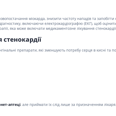
ровопостачання міокарда, знизити частоту нападів та запобігти
іагностику, включаючи електрокардіографію (ЕКГ), щоб оцінити 
апії, яка може включати медикаментозне лікування стенокардії, 
 стенокардії
нгінальні препарати, які зменшують потребу серця в кисні та 
рнет-аптеці
, але приймати їх слід лише за призначенням лікаря