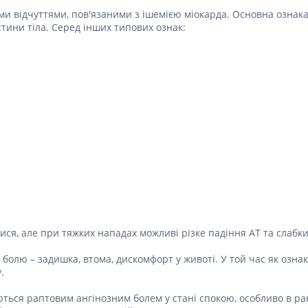
Препарати для лікування
ітики і пропульсанти
епілепсії
 відчуттями, пов'язаними з ішемією міокарда. Основна ознака –
е
стини тіла. Серед інших типових ознак:
Снодійні препарати
и для підшлункової
Заспокійливі препарати
Антидепресанти
ні препарати
Препарати для поліпшення
пам'яті
ти для лікування
титу
Транквілізатори (анксиолітики)
Засоби від куріння і нікотинової
 для печінки і
залежності
 міхура
Засоби від похмілля
ротектори для печінки
Препарати від запаморочення
нні препарати
слоти
Протипухлинні препарати
ися, але при тяжких нападах можливі різке падіння АТ та слабки
Протипухлинні негормональні
ьні препарати
препарати
ь болю – задишка, втома, дискомфорт у животі. У той час як ознак
мо-гіпофізарні гормони
Протипухлинні гормональні
.
препарати
стероїди
Від раку
вання щитовидної
ться раптовим ангінозним болем у стані спокою, особливо в ран