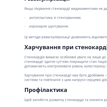
Якщо лікування стенокардії медикаментами не да
ангіопластика зі стентуванням;
коронарне шунтування.
Ці методи реваскуляризації дозволяють віднови
Харчування при стенокарді
Стенокардія вимагає особливої ​​уваги не лише д
стенокардії здатне суттєво покращити стан паціє
допомагають контролювати рівень холестерину,
Харчування при стенокардії має бути дробовим 
системи та пов'язаної з цим напруги серцевої дія
Профілактика
Щоб запобігти розвитку стенокардії та знизити 