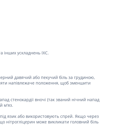
та інших ускладнень ІХС.
терний давячий або пекучий біль за грудиною,
ийняти напівлежаче положення, щоб зменшити
напад стенокардії вночі (так званий нічний напад
й м'яз.
 під язик або використовують спрей. Якщо через
 що нітрогліцерин може викликати головний біль