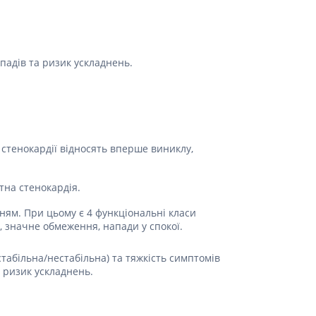
Препарати від аритмії
Сечогінні препарати, діуретики
Ліки від стенокардії
падів та ризик ускладнень.
Препарати при серцевій
недостатності
Захворювання шкіри
Протигрибкові
 стенокардії відносять вперше виниклу,
Від опіків
Лікування ран і виразок
тна стенокардія.
Мазі від алергії
ям. При цьому є 4 функціональні класи
Лікування псоріазу, екземи
, значне обмеження, напади у спокої.
Антибіотики для лікування
захворювань шкіри
стабільна/нестабільна) та тяжкість симптомів
Гормональні мазі
 ризик ускладнень.
Антисептики і дезінфектори
Лікування акне