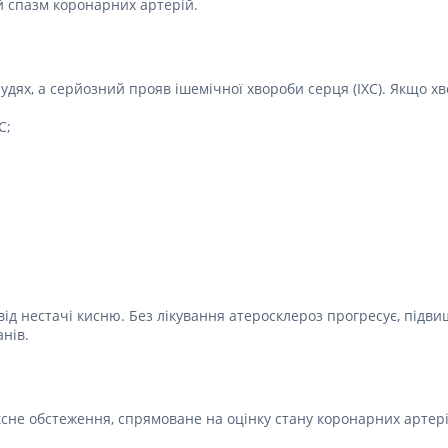
 спазм коронарних артерій.
Лікування алергії
 підшлункової залози
Сечостатева система і статеві
орна система
гормони
удях, а серйозний прояв ішемічної хвороби серця (ІХС). Якщо хв
алергії
Ліки для нирок
 астми
С;
Препарати для потенції і
ерекції
Урологічні препарати
Гінекологічні препарати
Ліки впливають на лактацію
Препарати для лікування
захворювань органів
почуттів
від нестачі кисню. Без лікування атеросклероз прогресує, підв
анів.
Препарати для очей
Краплі у вухо
сне обстеження, спрямоване на оцінку стану коронарних артерій