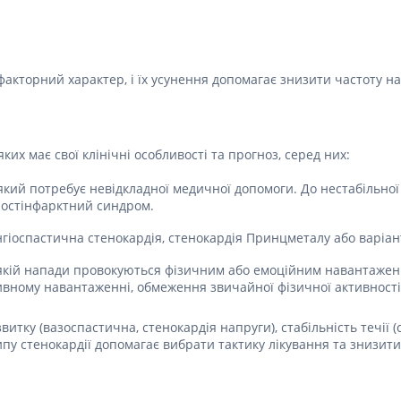
ні засоби для волосся і
Антибіотики при гаймориті
 шлунку
олови
Носові хустинки
Антибіотики при бронхіті
ід печії і нетравлення
ння волосся
Серветки паперові
Антибіотики при ангіні
 гастриту
ня волосся
Ватні диски і палички
акторний характер, і їх усунення допомагає знизити частоту на
Антибіотики при циститі
 виразки шлунку
ля кучерявого волосся
Вологі серветки
Протигрибкові препарати
ти для схуднення
і шампуні
Інші
Антисептики
и для кишечника
ких має свої клінічні особливості та прогноз, серед них:
Протитуберкульозні
 проносу
Вакцини
який потребує невідкладної медичної допомоги. До нестабільної
ики
постінфарктний синдром.
Препарати від паразитів
ти від здуття живота
нгіоспастична стенокардія, стенокардія Принцметалу або варіан
Ліки від глистів
від геморою
 якій напади провокуються фізичним або емоційним навантаженн
Ліки від корости
 нудоти
нсивному навантаженні, обмеження звичайної фізичної активності
Антипротозойні препарати
коліків
итку (вазоспастична, стенокардія напруги), стабільність течії (
ти при кишковій
Препарати для нервової
пу стенокардії допомагає вибрати тактику лікування та знизити
системи
ти для підвищення
Протисудомні