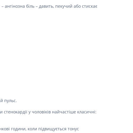
Лікування рубців
 ангінозна біль – давить, пекучий або стискає
Ліки від бородавок
Лікування лупи, себореї,
волосистих дерматитів
Засоби від підвищеної
пітливості
Лікування герпесу
Препарати для опорно-
рухового апарату
Протизапальні препарати
При суглобовому та м'язовому
болю
Міорелаксанти
Ліки від подагри
й пульс.
Препарати кальцію
и стенокардії у чоловіків найчастіше класичні:
Хондропротектори
кові години, коли підвищується тонус
Кровотворення та кров