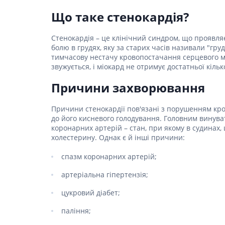
Столова
Для серц
Засоби д
Пелюшки
Ліки від
Засоби в
Що таке стенокардія?
Для орг
Засоби 
Протипр
Товари для здоров'я
Жарозни
Післяпол
подушки
Сорбент
Мило
Стенокардія – це клінічний синдром, що проявл
Інгаляц
Засоби п
Товари для дому та
болю в грудях, яку за старих часів називали "гр
Для нер
Медичні 
Засоби дл
Мультис
сім'ї
тимчасову нестачу кровопостачання серцевого м'
(комбіно
Для реп
волоссям
Гінеколо
звужується, і міокард не отримує достатньої кільк
Для енд
Товари для мам та
Засоби д
Препарат
Перев'яз
Причини захворювання
дітей
вірусних 
Засоби 
Антипохм
Бинти
Ліки від
Засоби 
Причини стенокардії пов'язані з порушенням кр
Вата
волосся
Гомеопат
до його кисневого голодування. Головним винуват
Лікуванн
Марля
Засоби 
коронарних артерій – стан, при якому в судинах
Лікуванн
волосся
холестерину. Однак є й інші причини:
Проти мік
Пластир
Препарат
Засоби д
Пов'язки
спазм коронарних артерій;
волоссю
Антиалерг
Препара
протиаст
Засоби д
артеріальна гіпертензія;
Препара
пошкодж
Препарат
Засоби д
цукровий діабет;
склероз
запобіг
паління;
Препара
Набори д