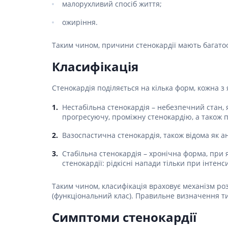
Спеціаль
малорухливий спосіб життя;
Ліки для
шкіри г
ожиріння.
Засоби в
Фарбува
Ліки від
Укладан
Таким чином, причини стенокардії мають багатоф
Ліки від
Засоби д
Класифікація
Препара
Чоловіч
Препарат
Стенокардія поділяється на кілька форм, кожна з я
Ліки від
Нестабільна стенокардія – небезпечний стан, 
Пробіот
прогресуючу, проміжну стенокардію, а також 
Препара
Вазоспастична стенокардія, також відома як а
Засоби 
Стабільна стенокардія – хронічна форма, при
Ліки від
стенокардії: рідкісні напади тільки при інте
Ліки від 
Таким чином, класифікація враховує механізм розв
Препара
інфекції
(функціональний клас). Правильне визначення ти
Препара
Симптоми стенокардії
апетиту