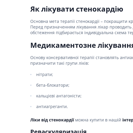
Як лікувати стенокардію
Основна мета терапії стенокардії – покращити к
Перед призначенням лікування лікар проводить д
обстеження підбирається індивідуальна схема тер
Медикаментозне лікування
Основу консервативної терапії становлять антиа
призначити такі групи ліків:
нітрати;
бета-блокатори;
кальцієві антагоністи;
антиагреганти.
Ліки від стенокардії
можна купити в нашій
інте
Реваскуляризація