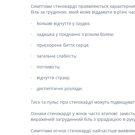
Спазмол
Симптоми стенокардії проявляються характерними
Проносн
біль за грудиною, який може віддавати в різні ча
Препарат
больові відчуття у грудях;
залози
задишка у поєднанні з різким болем;
Фермент
Препара
прискорене биття серця;
панкреа
загальна слабкість;
Препарати
жовчного
потливість;
Гепатоп
відчуття страху;
Жовчогі
диспептичні розлади.
Аміноки
Тиск та пульс при стенокардії можуть підвищуват
Гормонал
Ознаки стенокардії у жінок часто атипові: заміст
Гіпотала
виражений загрудинний біль з іррадіацією в руку
Кортико
Захворю
Симптоми нічної стенокардії найчастіше виявляю
залози