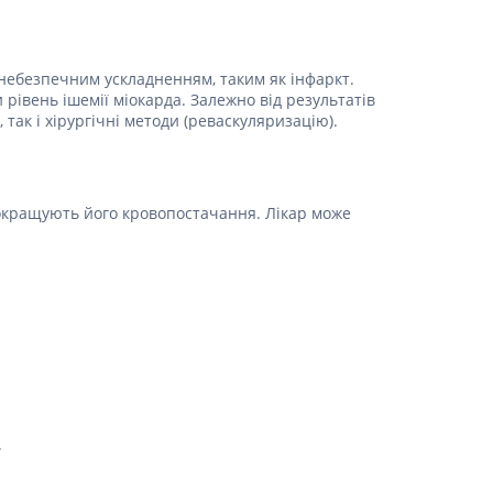
 небезпечним ускладненням, таким як інфаркт.
рівень ішемії міокарда. Залежно від результатів
так і хірургічні методи (реваскуляризацію).
покращують його кровопостачання. Лікар може
.