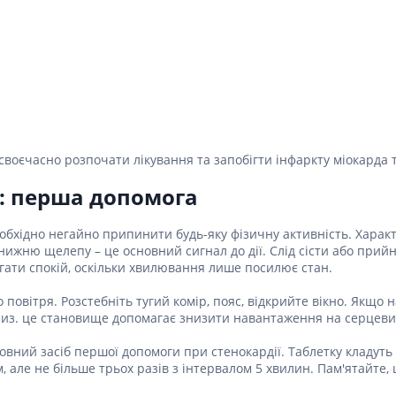
 своєчасно розпочати лікування та запобігти інфаркту міокарда 
ї: перша допомога
обхідно негайно припинити будь-яку фізичну активність. Харак
о нижню щелепу – це основний сигнал до дії. Слід сісти або пр
ати спокій, оскільки хвилювання лише посилює стан.
повітря. Розстебніть тугий комір, пояс, відкрийте вікно. Якщо 
и вниз. це становище допомагає знизити навантаження на серцеви
овний засіб першої допомоги при стенокардії. Таблетку кладуть
 але не більше трьох разів з інтервалом 5 хвилин. Пам'ятайте,