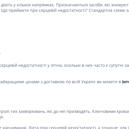
діють у кількох напрямках. Призначаються засоби, які знижуют
Лікування алергії
 підшлункової залози
 Що приймати при серцевій недостатності? Стандартна схема з
Сечостатева система і статеві
орна система
гормони
алергії
Ліки для нирок
 астми
Препарати для потенції і
ерекції
Урологічні препарати
.
Гінекологічні препарати
серцевій недостатності у літніх, оскільки в них часто є супутн
Ліки впливають на лактацію
Препарати для лікування
найкращими цінами з доставкою по всій Україні ви можете в
інт
захворювань органів
почуттів
Препарати для очей
Краплі у вухо
ролі тих захворювань, які до неї призводять. Ключовими крокам
я.
харчування. Дієта при серцевій недостатності, а точніше, для її 