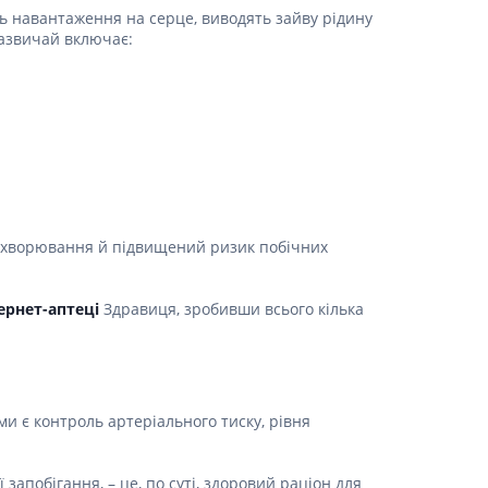
Протитромбозні
ь навантаження на серце, виводять зайву рідину
азвичай включає:
Препарати від анемії
Кровозамінники
Препарати для
парентерального харчування
Інші лікарські засоби
і захворювання й підвищений ризик побічних
ернет-аптеці
Здравиця, зробивши всього кілька
и є контроль артеріального тиску, рівня
запобігання, – це, по суті, здоровий раціон для