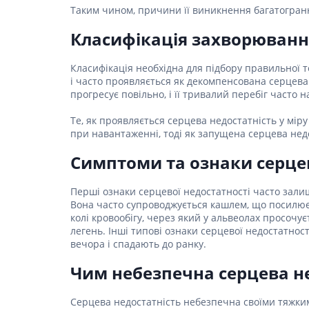
Спеціаль
Ліки для
Таким чином, причини її виникнення багатогранні
шкіри г
Засоби в
Фарбува
Класифікація захворювання
Ліки від
Укладан
Класифікація необхідна для підбору правильної т
Ліки від
Засоби д
і часто проявляється як декомпенсована серцева 
Препара
Чоловіч
прогресує повільно, і її тривалий перебіг часто 
Препарат
Те, як проявляється серцева недостатність у мір
при навантаженні, тоді як запущена серцева нед
Ліки від
Пробіот
Симптоми та ознаки серцев
Препара
Перші ознаки серцевої недостатності часто зал
Засоби 
Вона часто супроводжується кашлем, що посилюєть
Ліки від
колі кровообігу, через який у альвеолах просочу
легень. Інші типові ознаки серцевої недостатност
Ліки від 
вечора і спадають до ранку.
Препара
інфекції
Чим небезпечна серцева н
Препара
апетиту
Серцева недостатність небезпечна своїми тяжким