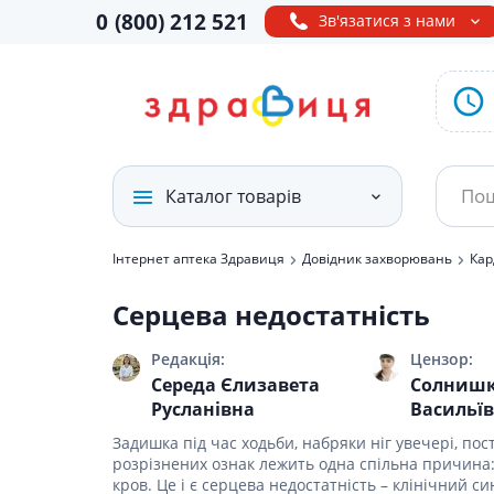
0
(800)
212 521
Зв'язатися з нами
Каталог товарів
Інтернет аптека Здравиця
Довідник захворювань
Кар
Лікарські препарати
Ліки від 
БАДи і Ві
Засоби дл
Засоби дл
Дієтичне 
Побутова 
Товари д
Серцева недостатність
хворими
живленн
Вітаміни і бади
Ліки ві
Амінокис
Дезодор
Дородові
дитяче)
Продукти
аміноки
бандажі
Судна, к
Редакція:
Цензор:
Противі
Засоби д
Спеціал
Медтехніка і товари
Для сечо
Лактаці
Середа Єлизавета
Солнишк
Сечопри
Репелент
Ліки від
Набори 
медичного
Лікувал
Русланівна
Васильї
Від шкід
за тілом
Молокові
Калопри
призначення
Ліки від
Профіла
Інші
Задишка під час ходьби, набряки ніг увечері, пост
Для кісто
Засоби д
Білизна 
Підгузни
Протизас
годуючи
розрізнених ознак лежить одна спільна причина
Мінерал
Товари для краси і
Дермато
Засоби д
Прокладк
кров. Це і є серцева недостатність – клінічний 
догляду
Ліки від
Засоби п