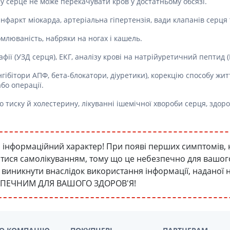
у серце не може перекачувати кров у достатньому обсязі.
фаркт міокарда, артеріальна гіпертензія, вади клапанів серця т
млюваність, набряки на ногах і кашель.
фії (УЗД серця), ЕКГ, аналізу крові на натрійуретичний пептид (
гібітори АПФ, бета-блокатори, діуретики), корекцію способу жит
бо операції.
о тиску й холестерину, лікуванні ішемічної хвороби серця, здор
інформаційний характер! При появі перших симптомів, 
атися самолікуванням, тому що це небезпечно для вашого 
уть виникнути внаслідок використання інформації, наданої
ЗПЕЧНИМ ДЛЯ ВАШОГО ЗДОРОВ'Я!