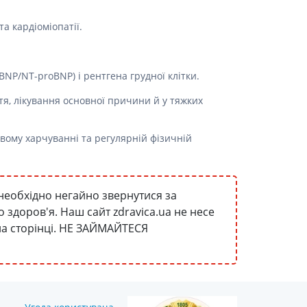
а кардіоміопатії.
BNP/NT-proBNP) і рентгена грудної клітки.
тя, лікування основної причини й у тяжких
овому харчуванні та регулярній фізичній
необхідно негайно звернутися за
здоров'я. Наш сайт zdravica.ua не несе
 на сторінці. НЕ ЗАЙМАЙТЕСЯ