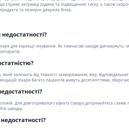
, що сприяє затримці рідини та підвищенню тиску, а також скор
 продукти та нежирні джерела білка.
й недостатності?
ікаря для корекції лікування. Як тимчасові заходи допоможуть:
репаратів.
остатністю?
, який залежить від тяжкості захворювання, віку, відповідальног
мендацій лікаря багато пацієнтів живуть десятиліттями, зберіга
недостатності?
 спокій. Для довготривалого ефекту суворо дотримуйтесь схеми 
йте швидку.
 недостатності?