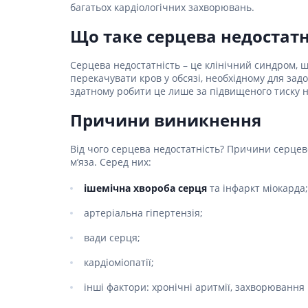
Столова
багатьох кардіологічних захворювань.
Для серц
Засоби д
Пелюшки
Ліки від
Засоби в
Для орг
Засоби 
Протипр
Товари для здоров'я
Що таке серцева недостатн
Жарозни
Післяпол
подушки
Сорбент
Мило
Інгаляц
Засоби п
Товари для дому та
Серцева недостатність – це клінічний синдром, 
Для нер
Медичні 
Засоби дл
Мультис
сім'ї
перекачувати кров у обсязі, необхідному для зад
(комбіно
Для реп
волоссям
Гінеколо
здатному робити це лише за підвищеного тиску 
Для енд
Товари для мам та
Засоби д
Препарат
Перев'яз
Причини виникнення
дітей
вірусних 
Засоби 
Антипохм
Бинти
Ліки від
Засоби 
Від чого серцева недостатність? Причини серцев
Вата
волосся
Гомеопат
м’яза. Серед них:
Лікуванн
Марля
Засоби 
Лікуванн
волосся
ішемічна хвороба серця
та інфаркт міокарда;
Проти мік
Пластир
Препарат
Засоби д
Пов'язки
артеріальна гіпертензія;
волоссю
Антиалерг
Препара
протиаст
Засоби д
вади серця;
Препара
пошкодж
Препарат
кардіоміопатії;
Засоби д
склероз
запобіг
інші фактори: хронічні аритмії, захворювання
Препара
Набори д