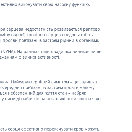
ефективно виконувати свою насосну функцію.
Препарати від аритмії
Сечогінні препарати, діуретики
Ліки від стенокардії
стра серцева недостатність розвивається раптово
Препарати при серцевій
міну від неї, хронічна серцева недостатність
недостатності
 прояви пов’язані із застоєм рідини в організмі.
Захворювання шкіри
я (NYHA). На ранніх стадіях задишка виникає лише
Протигрибкові
еженням фізичної активності.
Від опіків
Лікування ран і виразок
Мазі від алергії
алом. Найхарактерніший симптом – це задишка.
середньо пов’язані із застоєм крові в малому
Лікування псоріазу, екземи
ється небезпечний для життя стан – набряк
Антибіотики для лікування
я у вигляді набряків на ногах, які посилюються до
захворювань шкіри
Гормональні мазі
Антисептики і дезінфектори
Лікування акне
ість серця ефективно перекачувати кров можуть