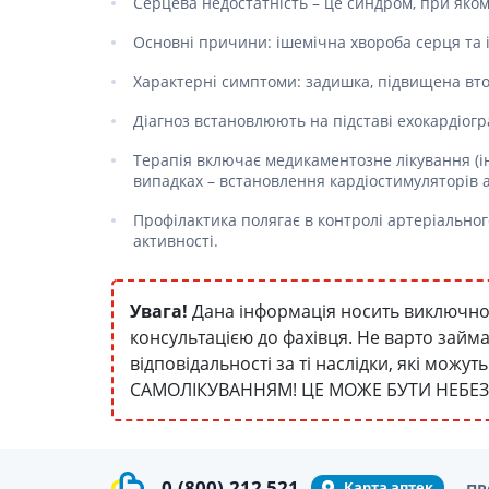
Серцева недостатність – це синдром, при яком
Основні причини: ішемічна хвороба серця та ін
Характерні симптоми: задишка, підвищена вто
Діагноз встановлюють на підставі ехокардіогра
Терапія включає медикаментозне лікування (ін
випадках – встановлення кардіостимуляторів а
Профілактика полягає в контролі артеріальног
активності.
Увага!
Дана інформація носить виключно 
консультацією до фахівця. Не варто займ
відповідальності за ті наслідки, які мож
САМОЛІКУВАННЯМ! ЦЕ МОЖЕ БУТИ НЕБЕ
0
(800)
212 521
Карта аптек