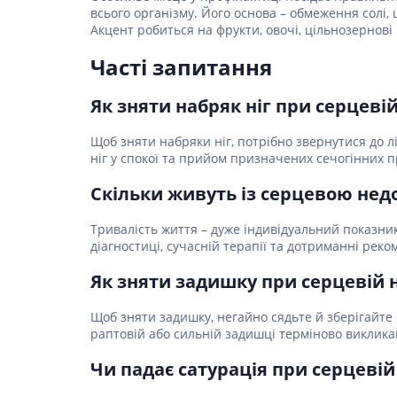
всього організму. Його основа – обмеження солі
Акцент робиться на фрукти, овочі, цільнозернові
Часті запитання
Як зняти набряк ніг при серцеві
Щоб зняти набряки ніг, потрібно звернутися до л
ніг у спокої та прийом призначених сечогінних п
Скільки живуть із серцевою нед
Тривалість життя – дуже індивідуальний показник
діагностиці, сучасній терапії та дотриманні реко
Як зняти задишку при серцевій 
Щоб зняти задишку, негайно сядьте й зберігайте
раптовій або сильній задишці терміново виклика
Чи падає сатурація при серцевій