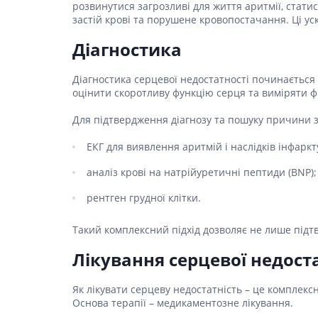
Спазмол
розвинутися загрозливі для життя аритмії, стат
застій крові та порушене кровопостачання. Ці у
Проносн
Діагностика
Препарат
залози
Діагностика серцевої недостатності починається з
Фермент
оцінити скоротливу функцію серця та виміряти ф
Препара
панкреа
Для підтвердження діагнозу та пошуку причини 
Препарати
ЕКГ для виявлення аритмій і наслідків інфаркт
жовчного
аналіз крові на натрійуретичні пептиди (BNP);
Гепатоп
рентген грудної клітки.
Жовчогі
Аміноки
Такий комплексний підхід дозволяє не лише підт
Гормонал
Лікування серцевої недост
Гіпотала
Кортико
Як лікувати серцеву недостатність – це комплек
Основа терапії – медикаментозне лікування.
Захворю
залози