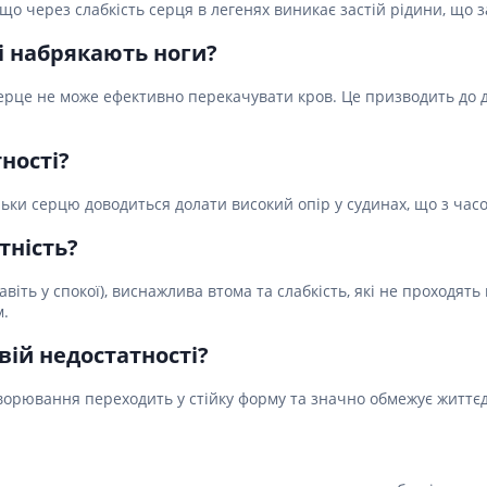
, що через слабкість серця в легенях виникає застій рідини, що
і набрякають ноги?
ерце не може ефективно перекачувати кров. Це призводить до д
ності?
ьки серцю доводиться долати високий опір у судинах, що з часо
тність?
авіть у спокої), виснажлива втома та слабкість, які не проходят
м.
вій недостатності?
ахворювання переходить у стійку форму та значно обмежує життєд