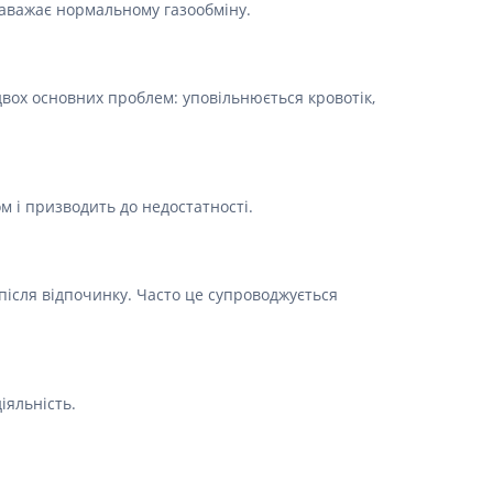
 заважає нормальному газообміну.
вох основних проблем: уповільнюється кровотік,
м і призводить до недостатності.
ь після відпочинку. Часто це супроводжується
іяльність.