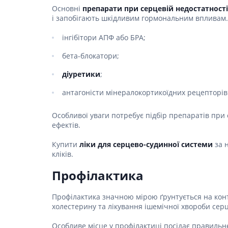
Основні
препарати при серцевій недостатності
Гормони
і запобігають шкідливим гормональним впливам.
Респірат
інгібітори АПФ або БРА;
Ліки від 
бета-блокатори;
Ліки від
діуретики
;
антагоністи мінералокортикоїдних рецепторів
Особливої уваги потребує підбір препаратів при 
ефектів.
Купити
ліки для серцево-судинної системи
за 
кліків.
Профілактика
Профілактика значною мірою ґрунтується на конт
холестерину та лікування ішемічної хвороби серц
Особливе місце у профілактиці посідає правильне 