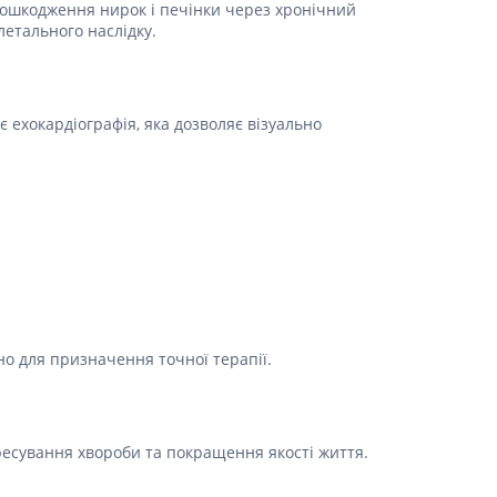
 пошкодження нирок і печінки через хронічний
Лікування рубців
летального наслідку.
Ліки від бородавок
Лікування лупи, себореї,
волосистих дерматитів
Засоби від підвищеної
є ехокардіографія, яка дозволяє візуально
пітливості
Лікування герпесу
Препарати для опорно-
рухового апарату
Протизапальні препарати
При суглобовому та м'язовому
болю
Міорелаксанти
но для призначення точної терапії.
Ліки від подагри
Препарати кальцію
Хондропротектори
ресування хвороби та покращення якості життя.
Кровотворення та кров