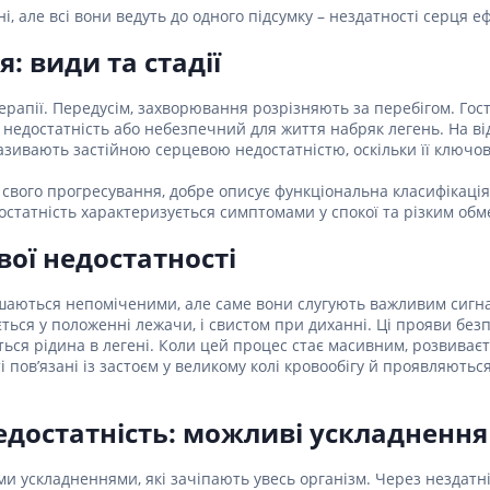
ні засоби для волосся і
Антибіотики при гаймориті
 шлунку
, але всі вони ведуть до одного підсумку – нездатності серця 
олови
Носові хустинки
Антибіотики при бронхіті
ід печії і нетравлення
ння волосся
Серветки паперові
: види та стадії
Антибіотики при ангіні
 гастриту
ня волосся
Ватні диски і палички
Антибіотики при циститі
ерапії. Передусім, захворювання розрізняють за перебігом. Го
 виразки шлунку
ля кучерявого волосся
Вологі серветки
недостатність або небезпечний для життя набряк легень. На від
Протигрибкові препарати
ти для схуднення
і шампуні
Інші
називають застійною серцевою недостатністю, оскільки її ключові
Антисептики
и для кишечника
у свого прогресування, добре описує функціональна класифікаці
Протитуберкульозні
остатність характеризується симптомами у спокої та різким обм
 проносу
Вакцини
ики
ої недостатності
Препарати від паразитів
ти від здуття живота
ишаються непоміченими, але саме вони слугують важливим сигн
Ліки від глистів
від геморою
ся у положенні лежачи, і свистом при диханні. Ці прояви безпо
Ліки від корости
 нудоти
ється рідина в легені. Коли цей процес стає масивним, розвива
Антипротозойні препарати
і пов’язані із застоєм у великому колі кровообігу й проявляютьс
коліків
ти при кишковій
Препарати для нервової
едостатність: можливі ускладнення
системи
ти для підвищення
Протисудомні
и ускладненнями, які зачіпають увесь організм. Через нездатн