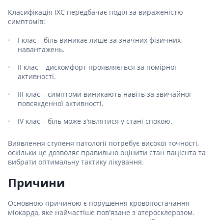
Класифікація ІХС передбачає поділ за вираженістю
симптомів:
I клас – біль виникає лише за значних фізичних
навантажень.
II клас – дискомфорт проявляється за помірної
активності.
III клас – симптоми виникають навіть за звичайної
повсякденної активності.
IV клас – біль може з'являтися у стані спокою.
Виявлення ступеня патології потребує високої точності,
оскільки це дозволяє правильно оцінити стан пацієнта та
вибрати оптимальну тактику лікування.
Причини
Основною причиною є порушення кровопостачання
міокарда, яке найчастіше пов'язане з атеросклерозом.