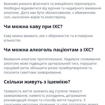
Важливо уникати фізичного та емоційного перенапруги.
Необхідно відмовитися від куріння та надмірного вживання
алкоголю. Дієта має бути збалансованою, з обмеженням
солі, насичених жирів та холестерину.
Чи можна каву при ІХС?
Каву можна вживати, але з обережністю та в помірних
кількостях.
Чи можна алкоголь пацієнтам з ІХС?
Вживання алкоголю протипоказане. Надмірне споживання
алкоголю може підвищити артеріальний тиск, порушити
серцевий ритм, збільшити ризик тромбоутворення та
посилити симптоми захворювання.
Скільки живуть з ішемією?
Тривалість життя залежить від ступеня тяжкості
захворювання, наявність ускладнень, дотримання
рекомендацій лікаря та способу життя пацієнта. З
сучасними методами лікування, із цією патологією можна