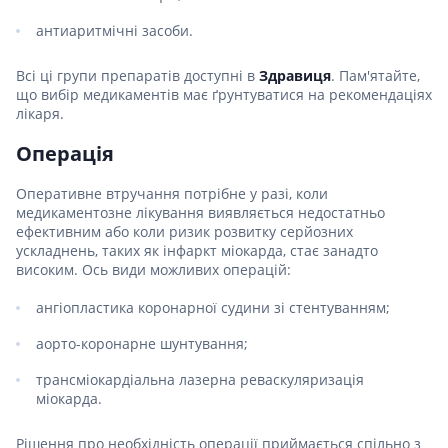
антиаритмічні засоби.
Всі ці групи препаратів доступні в
Здравиця
. Пам'ятайте,
що вибір медикаментів має ґрунтуватися на рекомендаціях
лікаря.
Операція
Оперативне втручання потрібне у разі, коли
медикаментозне лікування виявляється недостатньо
ефективним або коли ризик розвитку серйозних
ускладнень, таких як інфаркт міокарда, стає занадто
високим. Ось види можливих операцій:
ангіопластика коронарної судини зі стентуванням;
аорто-коронарне шунтування;
трансміокардіальна лазерна реваскуляризація
міокарда.
Рішення про необхідність операції приймається спільно з