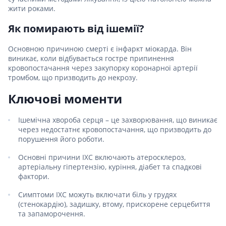
жити роками.
Як помирають від ішемії?
Основною причиною смерті є інфаркт міокарда. Він
виникає, коли відбувається гостре припинення
кровопостачання через закупорку коронарної артерії
тромбом, що призводить до некрозу.
Ключові моменти
Ішемічна хвороба серця – це захворювання, що виникає
через недостатнє кровопостачання, що призводить до
порушення його роботи.
Основні причини ІХС включають атеросклероз,
артеріальну гіпертензію, куріння, діабет та спадкові
фактори.
Симптоми ІХС можуть включати біль у грудях
(стенокардію), задишку, втому, прискорене серцебиття
та запаморочення.