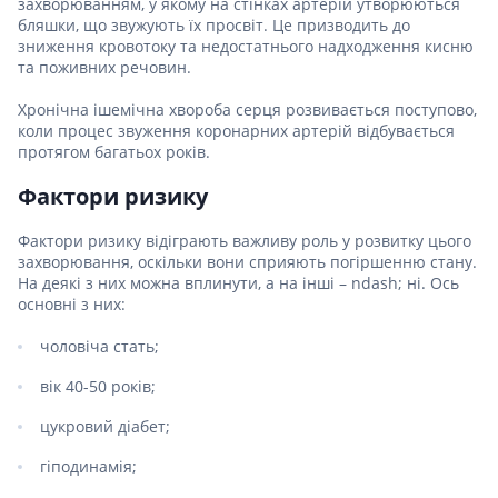
захворюванням, у якому на стінках артерій утворюються
бляшки, що звужують їх просвіт. Це призводить до
зниження кровотоку та недостатнього надходження кисню
та поживних речовин.
Хронічна ішемічна хвороба серця розвивається поступово,
коли процес звуження коронарних артерій відбувається
протягом багатьох років.
Фактори ризику
Фактори ризику відіграють важливу роль у розвитку цього
захворювання, оскільки вони сприяють погіршенню стану.
На деякі з них можна вплинути, а на інші – ndash; ні. Ось
основні з них:
чоловіча стать;
вік 40-50 років;
цукровий діабет;
гіподинамія;