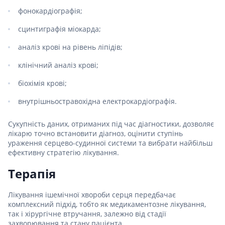
фонокардіографія;
сцинтиграфія міокарда;
аналіз крові на рівень ліпідів;
клінічний аналіз крові;
біохімія крові;
внутрішньостравохідна електрокардіографія.
Сукупність даних, отриманих під час діагностики, дозволяє
лікарю точно встановити діагноз, оцінити ступінь
ураження серцево-судинної системи та вибрати найбільш
ефективну стратегію лікування.
Терапія
Лікування ішемічної хвороби серця передбачає
комплексний підхід, тобто як медикаментозне лікування,
так і хірургічне втручання, залежно від стадії
захворювання та стану пацієнта.