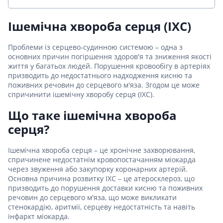
Ішемічна хвороба серця (ІХС)
Проблеми із серцево-судинною системою – одна з
основних причин погіршення здоров'я та зниження якості
життя у багатьох людей. Порушення кровообігу в артеріях
призводить до недостатнього надходження кисню та
поживних речовин до серцевого м'яза. Згодом це може
спричинити ішемічну хворобу серця (ІХС).
Що таке ішемічна хвороба
серця?
Ішемічна хвороба серця – це хронічне захворювання,
спричинене недостатнім кровопостачанням міокарда
через звуження або закупорку коронарних артерій.
Основна причина розвитку ІХС – це атеросклероз, що
призводить до порушення доставки кисню та поживних
речовин до серцевого м'яза, що може викликати
стенокардію, аритмії, серцеву недостатність та навіть
інфаркт міокарда.