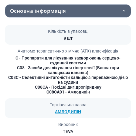
Основна інформація
Кількість в упаковці
9 шт
Анатомо-терапевтично-хімічна (АТХ) класифікація
C
- Препарати для лікування захворювань серцево-
судинної системи
C08
- Засоби для лікування гіпертензії (Блокатори
кальцієвих каналів)
C08C
- Селективні антагоністи кальцію з переважною дією
на судини
C08CA
- Похідні дигідропіридину
C08CA01
- Амлодипін
Торгівельна назва
АМЛОДИПІН
Виробник
TEVA