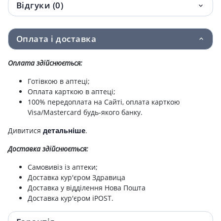
Відгуки (0)
Амлодипiн-фармак таб 10мг №20
25.75 грн.
Амлодипiн-кв таб 10мг №30
31.60 грн.
Оплата і доставка
Амлодипін-Дарниця таблетки 5мг №90
33.50 грн.
Оплата здійснюється:
Амлодипiн-тева таб 5мг №30
39.20 грн.
Готівкою в аптеці;
Оплата карткою в аптеці;
100% передоплата на Сайті, оплата карткою
Амлодипiн сандоз таб 5мг №30
42.60 грн.
Visa/Mastercard будь-якого банку.
Амлодипiн таблетки 5мг №90
48.60 грн.
Дивитися
детальніше
.
Доставка здійснюється:
Амлодипін-Дарниця таб 10мг №90
63.90 грн.
Самовивіз із аптеки;
Амлодипiн-тева таб 10мг №30
64 грн.
Доставка кур'єром Здравица
Доставка у відділення Нова Пошта
Амлодипiн таблетки 10мг №90
64.70 грн.
Доставка кур'єром iPOST.
Амлодипiн сандоз таб 10мг №30
65.20 грн.