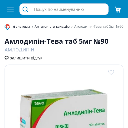
судинної системи
Антагоністи кальцію
Амлодипін-Тева таб 5мг №90
Амлодипін-Тева таб 5мг №90
АМЛОДИПІН
залишити відгук