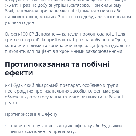
(75 мг) 1 раз на добу внутрішньом'язово. При сильному
болі, наприклад при защемленні сідничного нерва або
нирковій коліці, можливі 2 ін'єкції на добу, але з інтервалом
у кілька годин.
Олфен-100 СР Депокапс — капсули пролонгованої дії для
тривалої терапії. Їх приймають 1 раз на добу перед їдою,
ковтаючи цілими та запиваючи водою. Ця форма ідеально
підходить для пацієнтів з хронічними захворюваннями.
Протипоказання та побічні
ефекти
Як і будь-який лікарський препарат, особливо з групи
нестероїдних протизапальних засобів, Олфен має ряд
обмежень до застосування та може викликати небажані
реакції.
Протипоказання Олфену:
підвищена чутливість до диклофенаку або будь-яких
інших компонентів препарату;