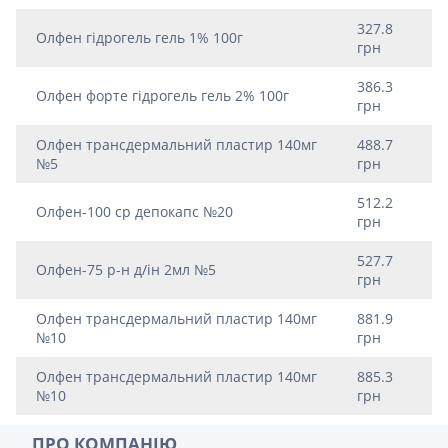
327.8
Олфен гідрогель гель 1% 100г
грн
386.3
Олфен форте гідрогель гель 2% 100г
грн
Олфен трансдермальний пластир 140мг
488.7
№5
грн
512.2
Олфен-100 ср депокапс №20
грн
527.7
Олфен-75 р-н д/iн 2мл №5
грн
Олфен трансдермальний пластир 140мг
881.9
№10
грн
Олфен трансдермальний пластир 140мг
885.3
№10
грн
ПРО КОМПАНІЮ