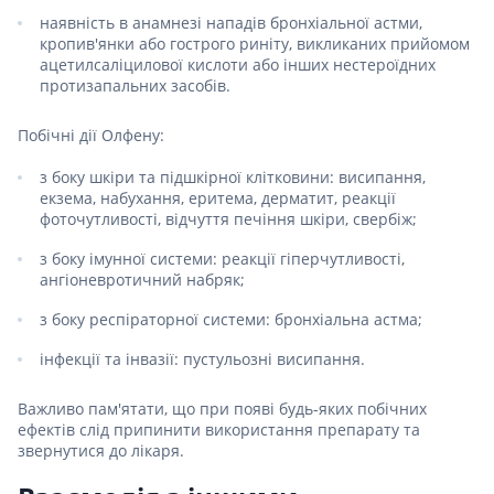
наявність в анамнезі нападів бронхіальної астми,
кропив'янки або гострого риніту, викликаних прийомом
ацетилсаліцилової кислоти або інших нестероїдних
протизапальних засобів.
Побічні дії Олфену:
з боку шкіри та підшкірної клітковини: висипання,
екзема, набухання, еритема, дерматит, реакції
фоточутливості, відчуття печіння шкіри, свербіж;
з боку імунної системи: реакції гіперчутливості,
ангіоневротичний набряк;
з боку респіраторної системи: бронхіальна астма;
інфекції та інвазії: пустульозні висипання.
Важливо пам'ятати, що при появі будь-яких побічних
ефектів слід припинити використання препарату та
звернутися до лікаря.