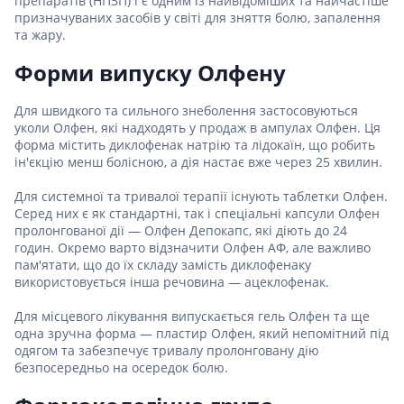
препаратів (НПЗП) і є одним із найвідоміших та найчастіше
призначуваних засобів у світі для зняття болю, запалення
та жару.
Форми випуску Олфену
Для швидкого та сильного знеболення застосовуються
уколи Олфен, які надходять у продаж в ампулах Олфен. Ця
форма містить диклофенак натрію та лідокаїн, що робить
ін'єкцію менш болісною, а дія настає вже через 25 хвилин.
Для системної та тривалої терапії існують таблетки Олфен.
Серед них є як стандартні, так і спеціальні капсули Олфен
пролонгованої дії — Олфен Депокапс, які діють до 24
годин. Окремо варто відзначити Олфен АФ, але важливо
пам'ятати, що до їх складу замість диклофенаку
використовується інша речовина — ацеклофенак.
Для місцевого лікування випускається гель Олфен та ще
одна зручна форма — пластир Олфен, який непомітний під
одягом та забезпечує тривалу пролонговану дію
безпосередньо на осередок болю.