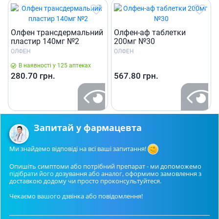
Олфен трансдермальний
Олфен-аф таблетки
пластир 140мг №2
200мг №30
ОЛФЕН
ОЛФЕН
В наявності у 125 аптеках
280.70
грн.
567.80
грн.
Запитай у фармацевта
Ми знайдемо відповіді на всі ваші запитання!
Опишіть симптоми або потрібний препарат - ми допоможемо
підібрати його дозування або аналог, оформимо замовлення з
доставкою додому чи просто проконсультуйтеся.
Чекаємо вашого дзвінка або повідомлення!