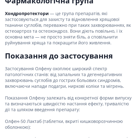
Фармакологічна група
Хондропротектори
— це група препаратів, які
застосовуються для захисту та відновлення хрящової
тканини суглобів, переважно при таких захворюваннях, як
остеоартроз та остеохондроз. Вони діють повільно, і їх
основна мета — не просто зняти біль, а сповільнити
руйнування хряща та покращити його живлення.
Показання до застосування
Застосування Олфену охоплює широкий спектр
патологічних станів: від запальних та дегенеративних
захворювань суглобів до гострих больових синдромів,
включаючи напади подагри, ниркові коліки та мігрень.
Показання Олфену залежать від конкретної форми випуску
та визначаються швидкістю настання ефекту, тривалістю
дії та шляхом введення препарату:
Олфен-50 Лактаб (таблетки, вкриті кишковорозчинною
оболонкою):