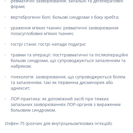
ревматичні захворювання: запальні та дегенеративні
форми;
вертеброгенні болі: больові синдроми з боку хребта;
ураження м'яких тканин: ревматичні захворювання
позасуглобових м'яких тканин;
гострі стани: гострі напади подагри;
травми та операції: посттравматичні та післяопераційні
больові синдроми, що супроводжуються запаленням та
набряком;
гінекологія: захворювання, що супроводжуються болем
та запаленням, такі як первинна дисменорея або
аднексит;
ЛОР-практика: як допоміжний засіб при тяжких
запальних захворюваннях ЛОР-органів з вираженим
больовим синдромом.
Олфен-75 (розчин для внутрішньом'язових ін'єкцій):