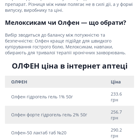
препарат. Різниця між ними полягає не в силі дії, а у формі
випуску, виробнику та ціні.
Мелоксикам чи Олфен — що обрати?
Вибір зводиться до балансу між потужністю та
безпечністю: Олфен краще підійде для швидкого
купірування гострого болю, Мелоксикам, навпаки,
обирають для тривалої терапії хронічних захворювань.
ОЛФЕН ціна в інтернет аптеці
ОЛФЕН
Ціна
233.6
Олфен гідрогель гель 1% 50г
грн
256.7
Олфен форте гідрогель гель 2% 50г
грн
290.2
Олфен-50 лактаб таб №20
грн