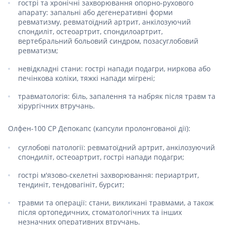
гострі та хронічні захворювання опорно-рухового
апарату: запальні або дегенеративні форми
ревматизму, ревматоїдний артрит, анкілозуючий
спондиліт, остеоартрит, спондилоартрит,
вертебральний больовий синдром, позасуглобовий
ревматизм;
невідкладні стани: гострі напади подагри, ниркова або
печінкова коліки, тяжкі напади мігрені;
травматологія: біль, запалення та набряк після травм та
хірургічних втручань.
Олфен-100 СР Депокапс (капсули пролонгованої дії):
суглобові патології: ревматоїдний артрит, анкілозуючий
спондиліт, остеоартрит, гострі напади подагри;
гострі м'язово-скелетні захворювання: периартрит,
тендиніт, тендовагініт, бурсит;
травми та операції: стани, викликані травмами, а також
після ортопедичних, стоматологічних та інших
незначних оперативних втручань.