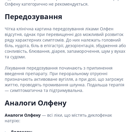
Олфену категорично не рекомендується.
Передозування
Чітка клінічна картина передозування ліками Олфен
відсутня, однак при перевищенні доз можливий розвиток
ряду характерних симптомів. До них належать головний
біль, нудота, біль в епігастрії, дезорієнтація, збудження або
сонливість, блювання, діарея, запаморочення, шум у вухах
та судоми.
Лікування передозування починають з припинення
введення препарату. При пероральному отруєнні
призначають активоване вугілля, а при дозі, що загрожує
життю, проводять промивання шлунка. Подальша терапія
— симптоматична та підтримувальна.
Аналоги Олфену
Аналоги Олфену
— всі ліки, що містять диклофенак
натрію:
Долоксен
;