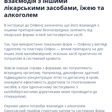
Взаємодія з іншими
лікарськими засобами, їжею та
алкоголем
В інструкції до Олфену зазначено, що його взаємодія з
іншими препаратами безпосередньо залежить від
лікарської форми, в якій застосовується засіб.
Так, при використанні локальних форм — Олфену у вигляді
гідрогелю та пластиру Олфен — вплив препарату на дію
інших ліків малоймовірний, оскільки засіб практично не
потрапляє в системний кровотік.
Зовсім інакше справа з формами, які потрапляють
всередину організму. Наприклад, диклофенак здатний
підвищувати концентрацію літію та дигоксину в крові,
знижувати ефективність діуретиків та гіпотензивних
засобів, а при одночасному застосуванні з
калійзберігаючими діуретиками може призводити до
гіперкаліємії.
Окремої уваги потребує взаємодія з алкоголем.
Одночасний прийом спиртних напоїв та системних форм