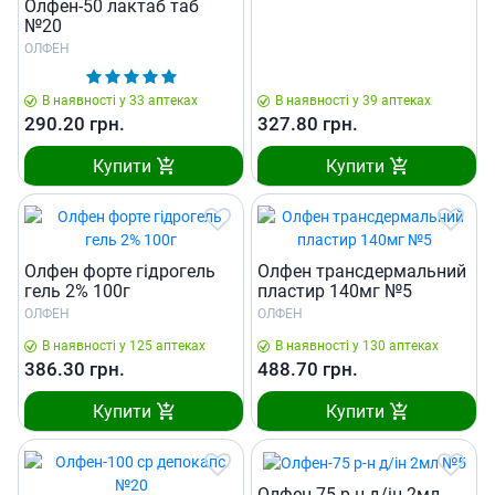
Олфен-50 лактаб таб
№20
ОЛФЕН
В наявності у 33 аптеках
В наявності у 39 аптеках
290.20
грн.
327.80
грн.
Купити
Купити
Олфен форте гідрогель
Олфен трансдермальний
гель 2% 100г
пластир 140мг №5
ОЛФЕН
ОЛФЕН
В наявності у 125 аптеках
В наявності у 130 аптеках
386.30
грн.
488.70
грн.
Купити
Купити
Олфен-75 р-н д/iн 2мл