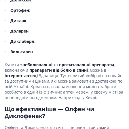
Ортофен
;
Диклак
;
Доларен
;
Диклоберл
;
Вольтарен
.
Купити
знеболювальні
та
протизапальні препарати
,
включаючи
препарати від болю в спині
, можна в
інтернет-аптеці
Здравиця. Тут великий вибір ліків онлайн
за доступними цінами, які можна замовити з доставкою по
всій Україні. Крім того, своє замовлення можна забрати
особисто в одній із фізичних аптек мережі у своєму місті за
попереднім погодженням. Наприклад, у Києві.
Що ефективніше — Олфен чи
Диклофенак?
Олфен та Диклофенак по суті — це один і той самий