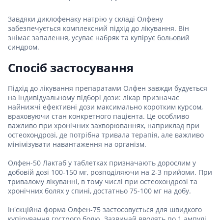
Завдяки диклофенаку натрію у складі Олфену
забезпечується комплексний підхід до лікування. Він
знімає запалення, усуває набряк та купірує больовий
синдром.
Спосіб застосування
Підхід до лікування препаратами Олфен завжди будується
на індивідуальному підборі дози: лікар призначає
найнижчі ефективні дози максимально коротким курсом,
враховуючи стан конкретного пацієнта. Це особливо
важливо при хронічних захворюваннях, наприклад при
остеохондрозі, де потрібна тривала терапія, але важливо
мінімізувати навантаження на організм.
Олфен-50 Лактаб у таблетках призначають дорослим у
добовій дозі 100-150 мг, розподіляючи на 2-3 прийоми. При
тривалому лікуванні, в тому числі при остеохондрозі та
хронічних болях у спині, достатньо 75-100 мг на добу.
Ін'єкційна форма Олфен-75 застосовується для швидкого
купірування гострого болю. Зазвичай вводять по 1 ампулі