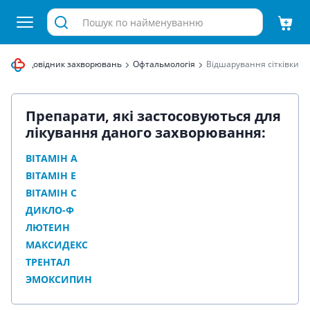
виця
Довідник захворювань
Офтальмологія
Відшарування сітківки
Препарати, які застосовуються для
лікування даного захворювання:
ВІТАМІН А
ВІТАМІН Е
ВІТАМІН С
ДИКЛО-Ф
ЛЮТЕИН
МАКСИДЕКС
ТРЕНТАЛ
ЭМОКСИПИН