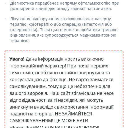
Діагностика передбачає непряму офтальмоскопію при
розширеній зіниці для огляду задньої частини ока.
Лікування відшарування сітківки включає лазерну
терапію, кріотерапію або операцію (вітектомія або
склеропексія). Після цього може знадобитися тривале
відновлення, яке супроводжується медикаментозною
терапією.
Увага!
Дана інформація носить виключно
інформаційний характер! При появі перших
симптомів, необхідно негайно звернутися за
консультацією до фахівця. Не варто займатися
самолікуванням, тому що це небезпечно для
вашого здоров'я. Наш сайт zdravica.ua не несе
відповідальності за ті наслідки, які можуть
виникнути внаслідок використання інформації,
наданої на сторінці. НЕ ЗАЙМАЙТЕСЯ
САМОЛІКУВАННЯМ! ЦЕ МОЖЕ БУТИ
НЕБЕЗПЕЧНИМ ДЛЯ ВАШОГО ЗДОРОВ'Я!