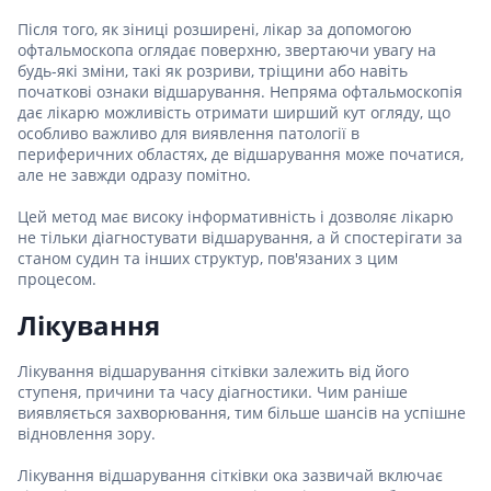
Після того, як зіниці розширені, лікар за допомогою
офтальмоскопа оглядає поверхню, звертаючи увагу на
будь-які зміни, такі як розриви, тріщини або навіть
початкові ознаки відшарування. Непряма офтальмоскопія
дає лікарю можливість отримати ширший кут огляду, що
особливо важливо для виявлення патології в
периферичних областях, де відшарування може початися,
але не завжди одразу помітно.
Цей метод має високу інформативність і дозволяє лікарю
не тільки діагностувати відшарування, а й спостерігати за
станом судин та інших структур, пов'язаних з цим
процесом.
Лікування
Лікування відшарування сітківки залежить від його
ступеня, причини та часу діагностики. Чим раніше
виявляється захворювання, тим більше шансів на успішне
відновлення зору.
Лікування відшарування сітківки ока зазвичай включає