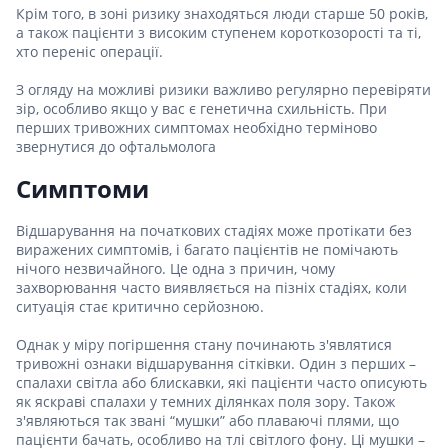
Крім того, в зоні ризику знаходяться люди старше 50 років,
а також пацієнти з високим ступенем короткозорості та ті,
хто переніс операції.
З огляду на можливі ризики важливо регулярно перевіряти
зір, особливо якщо у вас є генетична схильність. При
перших тривожних симптомах необхідно терміново
звернутися до офтальмолога
Симптоми
Відшарування на початкових стадіях може протікати без
виражених симптомів, і багато пацієнтів не помічають
нічого незвичайного. Це одна з причин, чому
захворювання часто виявляється на пізніх стадіях, коли
ситуація стає критично серйозною.
Однак у міру погіршення стану починають з'являтися
тривожні ознаки відшарування сітківки. Один з перших –
спалахи світла або блискавки, які пацієнти часто описують
як яскраві спалахи у темних ділянках поля зору. Також
з'являються так звані “мушки” або плаваючі плями, що
пацієнти бачать, особливо на тлі світлого фону. Ці мушки –