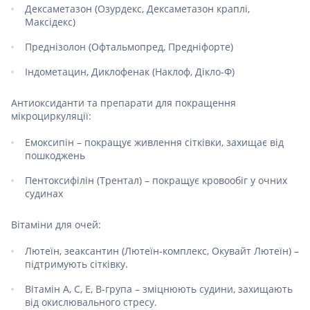
Дексаметазон (Озурдекс, Дексаметазон краплі,
Максідекс)
Преднізолон (Офтальмопред, Предніфорте)
Індометацин, Диклофенак (Наклоф, Дікло-Ф)
Антиоксиданти та препарати для покращення
мікроциркуляції:
Емоксипін – покращує живлення сітківки, захищає від
пошкоджень
Пентоксифілін (Трентал) – покращує кровообіг у очних
судинах
Вітаміни для очей:
Лютеїн, зеаксантин (Лютеїн-комплекс, Окувайт Лютеїн) –
підтримують сітківку.
Вітамін A, C, E, B-група – зміцнюють судини, захищають
від окислювального стресу.