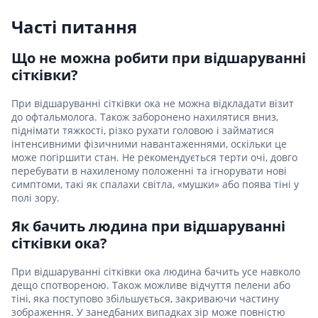
Часті питання
Що не можна робити при відшаруванні
сітківки?
При відшаруванні сітківки ока не можна відкладати візит
до офтальмолога. Також заборонено нахилятися вниз,
піднімати тяжкості, різко рухати головою і займатися
інтенсивними фізичними навантаженнями, оскільки це
може погіршити стан. Не рекомендується терти очі, довго
перебувати в нахиленому положенні та ігнорувати нові
симптоми, такі як спалахи світла, «мушки» або поява тіні у
полі зору.
Як бачить людина при відшаруванні
сітківки ока?
При відшаруванні сітківки ока людина бачить усе навколо
дещо спотвореною. Також можливе відчуття пелени або
тіні, яка поступово збільшується, закриваючи частину
зображення. У занедбаних випадках зір може повністю