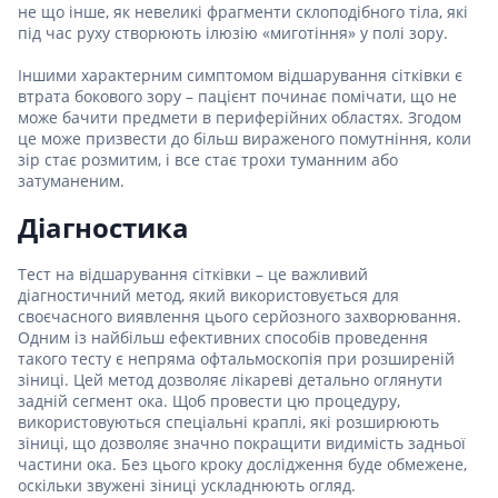
не що інше, як невеликі фрагменти склоподібного тіла, які
під час руху створюють ілюзію «миготіння» у полі зору.
Іншими характерним симптомом відшарування сітківки є
втрата бокового зору – пацієнт починає помічати, що не
може бачити предмети в периферійних областях. Згодом
це може призвести до більш вираженого помутніння, коли
зір стає розмитим, і все стає трохи туманним або
затуманеним.
Діагностика
Тест на відшарування сітківки – це важливий
діагностичний метод, який використовується для
своєчасного виявлення цього серйозного захворювання.
Одним із найбільш ефективних способів проведення
такого тесту є непряма офтальмоскопія при розширеній
зіниці. Цей метод дозволяє лікареві детально оглянути
задній сегмент ока. Щоб провести цю процедуру,
використовуються спеціальні краплі, які розширюють
зіниці, що дозволяє значно покращити видимість задньої
частини ока. Без цього кроку дослідження буде обмежене,
оскільки звужені зіниці ускладнюють огляд.