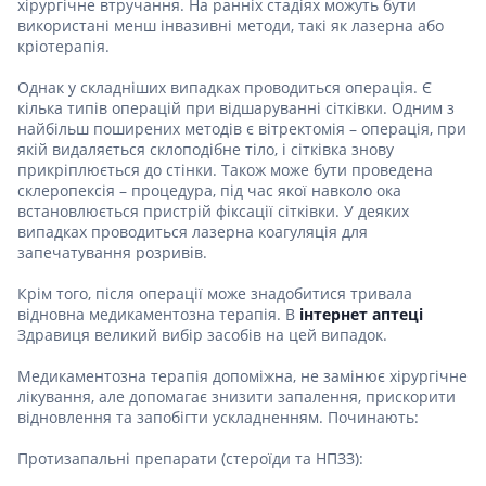
хірургічне втручання. На ранніх стадіях можуть бути
використані менш інвазивні методи, такі як лазерна або
кріотерапія.
Однак у складніших випадках проводиться операція. Є
кілька типів операцій при відшаруванні сітківки. Одним з
найбільш поширених методів є вітректомія – операція, при
якій видаляється склоподібне тіло, і сітківка знову
прикріплюється до стінки. Також може бути проведена
склеропексія – процедура, під час якої навколо ока
встановлюється пристрій фіксації сітківки. У деяких
випадках проводиться лазерна коагуляція для
запечатування розривів.
Крім того, після операції може знадобитися тривала
відновна медикаментозна терапія. В
інтернет аптеці
Здравиця великий вибір засобів на цей випадок.
Медикаментозна терапія допоміжна, не замінює хірургічне
лікування, але допомагає знизити запалення, прискорити
відновлення та запобігти ускладненням. Починають:
Протизапальні препарати (стероїди та НПЗЗ):