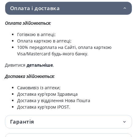
Оплата і доставка
Зелена аптека крем для рук 100 мл алое
51.80 грн.
Оплата здійснюється:
Зелена аптека крем для рук 100 мл лотос/
52 грн.
олива
Готівкою в аптеці;
Оплата карткою в аптеці;
100% передоплата на Сайті, оплата карткою
Зелена аптека крем для рук 100 мл
54 грн.
Visa/Mastercard будь-якого банку.
маслиновий
Дивитися
детальніше
.
Зелена аптека крем для нiг загоюючий
55 грн.
75мл
Доставка здійснюється:
Самовивіз із аптеки;
Шампунь дiгтярний 250мл
80.10 грн.
Доставка кур'єром Здравица
Доставка у відділення Нова Пошта
Зелена аптека мило рiдке алое з дозат
83 грн.
Доставка кур'єром iPOST.
465мл
Гарантія
Зелена аптека мило рiдке ромашка з
83 грн.
дозат 465мл