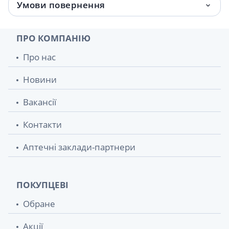
Умови повернення
Зелена аптека Крем косметичний 200 мл
83 грн.
омолодж. з козячим мол.
ПРО КОМПАНІЮ
Зелена аптека гель для вмивання 270мл
85 грн.
Про нас
зелений чай
Новини
Зелена аптека гель для вмивання 270 мл
85 грн.
шавлiя
Вакансії
Зелена аптека шампунь фл. 350 мл Реп'ях
87 грн.
Контакти
та протеїни пшениці
Аптечні заклади-партнери
Зелена аптека крем косметичний "зелена
88 грн.
аптека" 200 мл п/зморшок з паростками
пшеницi
ПОКУПЦЕВІ
Зелена аптека крем косметичний 200 мл
88 грн.
Обране
глибокозволожуюч. з алоє
Акції
Зелена аптека мило д/iнт гiг шавлiя 370г
90.10 грн.