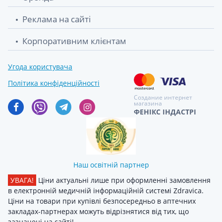
Зелена аптека олiя масажна 200 мл
139.80 грн.
Реклама на сайті
розiгрiваюче
Корпоративним клієнтам
Зелена аптека олiя масажна комплексное
139.80 грн.
5в1 200мл
Угода користувача
Зеленая аптека олія 200 мл
139.90 грн.
Політика конфіденційності
антицелюлiтне
Создание интернет
магазина
ФЕНІКС ІНДАСТРІ
Наш освітній партнер
УВАГА!
Ціни актуальні лише при оформленні замовлення
в електронній медичній інформаційній системі Zdravica.
Ціни на товари при купівлі безпосередньо в аптечних
закладах-партнерах можуть відрізнятися від тих, що
зазначені на сайті!