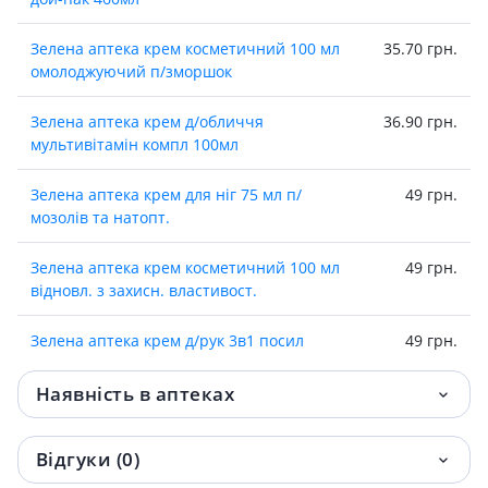
Зелена аптека крем косметичний 100 мл
35.70 грн.
омолоджуючий п/зморшок
Зелена аптека крем д/обличчя
36.90 грн.
мультивiтамiн компл 100мл
Зелена аптека крем для нiг 75 мл п/
49 грн.
мозолiв та натопт.
Зелена аптека крем косметичний 100 мл
49 грн.
вiдновл. з захисн. властивост.
Зелена аптека крем д/рук 3в1 посил
49 грн.
ефект 100мл
Наявність в аптеках
Зелена аптека крем д/рук 3в1 нова шкiра
51 грн.
100мл
Відгуки (0)
Зелена аптека крем для рук 100 мл алое
51.80 грн.