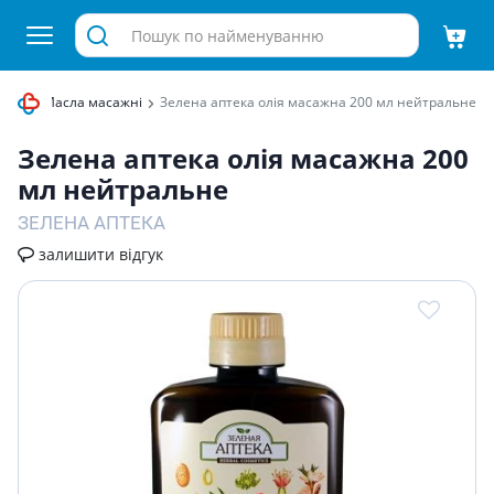
лами
Масла масажні
Зелена аптека олiя масажна 200 мл нейтральне
Зелена аптека олiя масажна 200
мл нейтральне
ЗЕЛЕНА АПТЕКА
залишити відгук