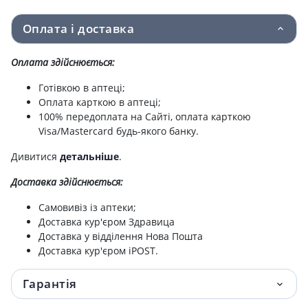
Оплата і доставка
Зелена аптека крем для рук 100 мл лотос/
52 грн.
олива
Оплата здійснюється:
Зелена аптека крем для рук 100 мл
54 грн.
Готівкою в аптеці;
маслиновий
Оплата карткою в аптеці;
100% передоплата на Сайті, оплата карткою
Зелена аптека крем для нiг загоюючий
55 грн.
Visa/Mastercard будь-якого банку.
75мл
Дивитися
детальніше
.
Шампунь дiгтярний 250мл
79.20 грн.
Доставка здійснюється:
Зелена аптека мило рiдке алое з дозат
83 грн.
Самовивіз із аптеки;
465мл
Доставка кур'єром Здравица
Доставка у відділення Нова Пошта
Зелена аптека мило рiдке ромашка з
83 грн.
Доставка кур'єром iPOST.
дозат 465мл
Гарантія
Зелена аптека Крем косметичний 200 мл
83 грн.
омолодж. з козячим мол.