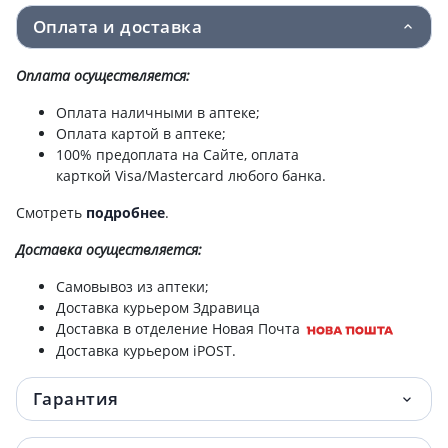
Оплата и доставка
Зеленая аптека крем д/рук и ногтей алоэ
51.80 грн.
100мл
Оплата осуществляется:
Зеленая аптека крем д/рук лотос/оливка
52 грн.
Оплата наличными в аптеке;
100мл
Оплата картой в аптеке;
100% предоплата на Сайте, оплата
карткой Visa/Mastercard любого банка.
Зеленая аптека крем д/рук и ногтей
54 грн.
оливковый 100мл
Смотреть
подробнее
.
Зеленая аптека крем д/ног заживл 75мл
55 грн.
Доставка
осуществляется:
Самовывоз из аптеки;
Шампунь дегтярный 250мл
79.20 грн.
Доставка курьером Здравица
Доставка в отделение Новая Почта
Зеленая аптека мыло жидкое алоэ с дозат
83 грн.
Доставка курьером iPOST.
465мл
Гарантия
Зеленая аптека мыло жидкое ромашка с
83 грн.
дозат 465мл