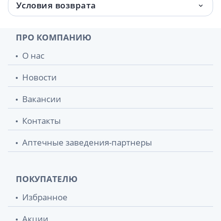
Условия возврата
Зеленая аптека крем д/лица омолаж
83 грн.
козье молоко 200мл
ПРО КОМПАНИЮ
Зеленая аптека гель д/умывания
85 грн.
О нас
зеленый чай 270г
Новости
Зеленая аптека гель д/умывания шалфей
85 грн.
270мл
Вакансии
Зеленая аптека шампунь лопух большой
87 грн.
Контакты
350мл
Аптечные заведения-партнеры
Зеленая аптека аптека крем д/лица п/
88 грн.
морщин д/всех типов кожи ростки
пшеницы 200мл
ПОКУПАТЕЛЮ
Зеленая аптека крем д/лица
88 грн.
Избранное
глубокоувлаж алоэ 200мл
Акции
Зеленая аптека мыло д/интим гигиены
90.20 грн.