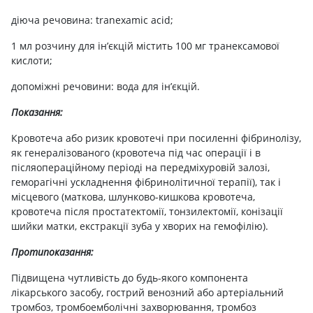
діюча речовина: tranexamic acid;
1 мл розчину для ін’єкцій містить 100 мг транексамової
кислоти;
допоміжні речовини: вода для ін’єкцій.
Показання:
Кровотеча або ризик кровотечі при посиленні фібринолізу,
як генералізованого (кровотеча під час операції і в
післяопераційному періоді на передміхуровій залозі,
геморагічні ускладнення фібринолітичної терапії), так і
місцевого (маткова, шлунково-кишкова кровотеча,
кровотеча після простатектомії, тонзилектомії, конізації
шийки матки, екстракції зуба у хворих на гемофілію).
Протипоказання:
Підвищена чутливість до будь-якого компонента
лікарського засобу, гострий венозний або артеріальний
тромбоз, тромбоемболічні захворювання, тромбоз