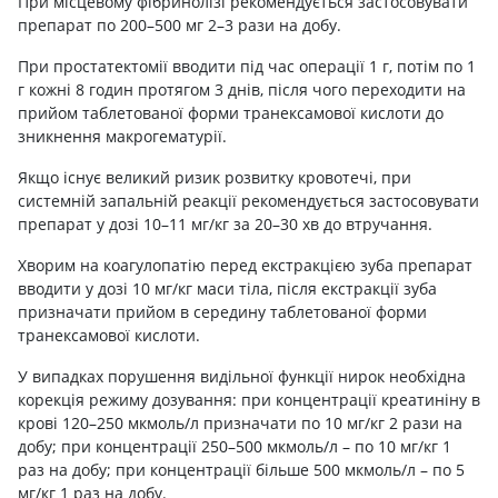
При місцевому фібринолізі рекомендується застосовувати
препарат по 200–500 мг 2–3 рази на добу.
При простатектомії вводити під час операції 1 г, потім по 1
г кожні 8 годин протягом 3 днів, після чого переходити на
прийом таблетованої форми транексамової кислоти до
зникнення макрогематурії.
Якщо існує великий ризик розвитку кровотечі, при
системній запальній реакції рекомендується застосовувати
препарат у дозі 10–11 мг/кг за 20–30 хв до втручання.
Хворим на коагулопатію перед екстракцією зуба препарат
вводити у дозі 10 мг/кг маси тіла, після екстракції зуба
призначати прийом в середину таблетованої форми
транексамової кислоти.
У випадках порушення видільної функції нирок необхідна
корекція режиму дозування: при концентрації креатиніну в
крові 120–250 мкмоль/л призначати по 10 мг/кг 2 рази на
добу; при концентрації 250–500 мкмоль/л – по 10 мг/кг 1
раз на добу; при концентрації більше 500 мкмоль/л – по 5
мг/кг 1 раз на добу.