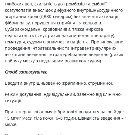
глибоких вен, схильність до тромбозів та емболії,
коагулопатія внаслідок дифузного внутрішньосудинного
згортання крові (ДВЗК-синдром) без значної активації
фібринолізу, порушення сприйняття кольорів.
Субарахноїдальні крововиливи, тяжка ниркова
недостатність (існує ризик накопичення препарату),
гематурія, судоми в анамнезі у пацієнта. Протипоказане
проведення інтратекальних та інтравентрикулярних
ін’єкційне введення, інтрацеребральне введення (ризик
набряку мозку з подальшим розвитком судом).
Спосіб застосування:
Вводити внутрішньовенно (краплинно, струминно).
Режим дозування індивідуальний, залежно від клінічної
ситуації.
При генералізованому фібринолізі вводити у разовій дозі
15 мг/кг маси тіла кожні 6–8 годин, швидкість введення – 1
мл/хв.