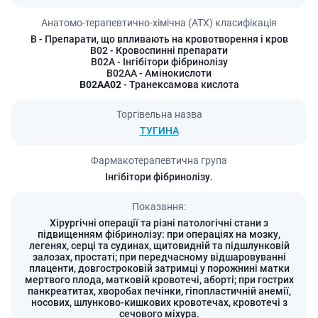
Анатомо-терапевтично-хімічна (АТХ) класифікація
B
- Препарати, що впливають на кровотворення і кров
B02
- Кровоспинні препарати
B02A
- Інгібітори фібринолізу
B02AA
- Амінокислоти
B02AA02
- Транексамова кислота
Торгівельна назва
ТУГИНА
Фармакотерапевтична група
Інгібітори фібринолізу.
Показання:
Хірургічні операції та різні патологічні стани з
підвищенням фібринолізу: при операціях на мозку,
легенях, серці та судинах, щитовидній та підшлунковій
залозах, простаті; при передчасному відшаровуванні
плаценти, довгостроковій затримці у порожнині матки
мертвого плода, матковій кровотечі, аборті; при гострих
панкреатитах, хворобах печінки, гіпопластичній анемії,
носових, шлунково-кишкових кровотечах, кровотечі з
сечового міхура.