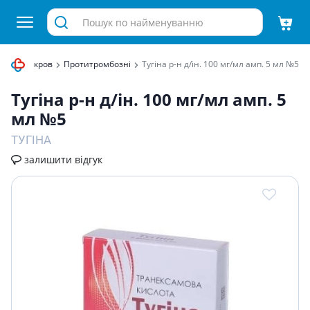
ення та кров
Протитромбозні
Тугiна р-н д/iн. 100 мг/мл амп. 5 мл №5
Тугiна р-н д/iн. 100 мг/мл амп. 5
мл №5
ТУГІНА
залишити відгук