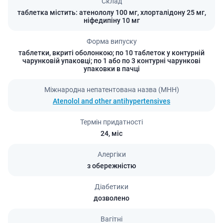
Склад
таблетка містить: атенололу 100 мг, хлорталідону 25 мг,
ніфедипіну 10 мг
Форма випуску
таблетки, вкриті оболонкою; по 10 таблеток у контурній
чарунковій упаковці; по 1 або по 3 контурні чарункові
упаковки в пачці
Міжнародна непатентована назва (МНН)
Atenolol and other antihypertensives
Термін придатності
24,
міс
Алергіки
з обережністю
Діабетики
дозволено
Вагітні