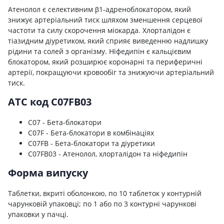
Атенолол є селективним β1-адреноблокатором, який
знижує артеріальний тиск шляхом зменшення серцевої
частоти та силу скорочення міокарда. Хлорталідон є
тіазидним діуретиком, який сприяє виведенню надлишку
рідини та солей з організму. Ніфедипін є кальцієвим
блокатором, який розширює коронарні та периферичні
артерії, покращуючи кровообіг та знижуючи артеріальний
тиск.
ATC код C07FB03
C07 - Бета-блокатори
C07F - Бета-блокатори в комбінаціях
C07FB - Бета-блокатори та діуретики
C07FB03 - Атенолол, хлорталідон та ніфедипін
Форма випуску
Таблетки, вкриті оболонкою, по 10 таблеток у контурній
чарунковій упаковці; по 1 або по 3 контурні чарункові
упаковки у пачці.