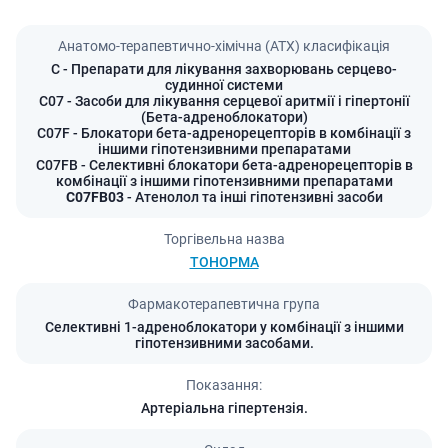
Анатомо-терапевтично-хімічна (АТХ) класифікація
C
- Препарати для лікування захворювань серцево-
судинної системи
C07
- Засоби для лікування серцевої аритмії і гіпертонії
(Бета-адреноблокатори)
C07F
- Блокатори бета-адренорецепторів в комбінації з
іншими гіпотензивними препаратами
C07FB
- Селективні блокатори бета-адренорецепторів в
комбінації з іншими гіпотензивними препаратами
C07FB03
- Атенолол та інші гіпотензивні засоби
Торгівельна назва
ТОНОРМА
Фармакотерапевтична група
Селективні 1-адреноблокатори у комбінації з іншими
гіпотензивними засобами.
Показання:
Артеріальна гіпертензія.