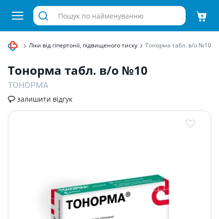
системи
Ліки від гіпертонії, підвищеного тиску
Тонорма табл. в/о №10
Тонорма табл. в/о №10
ТОНОРМА
залишити відгук