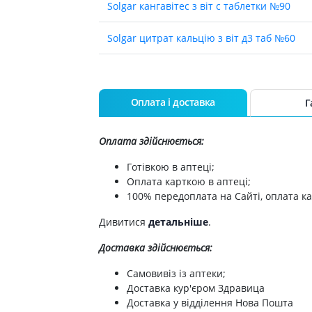
Solgar кангавiтес з вiт с таблетки №90
Solgar цитрат кальцiю з вiт д3 таб №60
Solgar риб'ячий жир конц омега-3 капс №
Solgar олiя примули вечiрньої капс 500мг
Оплата і доставка
Г
Solgar вiтамiн с+шипшина таб №100
Оплата здійснюється:
Solgar вiтамiн д3 600мо капс №60
Готівкою в аптеці;
Оплата карткою в аптеці;
100% передоплата на Сайті, оплата ка
ДД SOLGAR ВІТАМІН Д3 1000МО КАПС №1
Дивитися
детальніше
.
Solgar естер-с+вiт с капс 500мг №50
Доставка здійснюється:
Solgar мелатонін таб 1мг №60
Самовивіз із аптеки;
Доставка кур'єром Здравица
Solgar кальцiй магнiй цинк №100
Доставка у відділення Нова Пошта