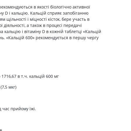
Препарати від аритмії
рекомендуються в якості біологічно активної
іну D і кальцію. Кальцій сприяє запобіганню
Сечогінні препарати, діуретики
 щільності і міцності кісток, бере участь в
Ліки від стенокардії
ї діяльності, а також в процесі передачі
Препарати при серцевій
 кальцію і вітаміну D в кожній таблетці «Кальцій
недостатності
нь. «Кальцій 600» рекомендується в першу чергу
Захворювання шкіри
Протигрибкові
Від опіків
Лікування ран і виразок
1716,67 в т.ч. кальцій 600 мг
Мазі від алергії
7,5 мкг)
Лікування псоріазу, екземи
Антибіотики для лікування
захворювань шкіри
 час прийому їжі.
Гормональні мазі
Антисептики і дезінфектори
Лікування акне
в