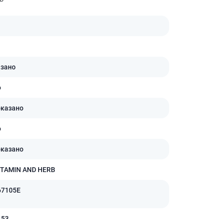
Лікування рубців
Ліки від бородавок
Лікування лупи, себореї,
волосистих дерматитів
Засоби від підвищеної
пітливості
азано
Лікування герпесу
о
Препарати для опорно-
рухового апарату
оказано
Протизапальні препарати
о
При суглобовому та м'язовому
болю
оказано
Міорелаксанти
Ліки від подагри
ITAMIN AND HERB
Препарати кальцію
67105Е
Хондропротектори
Кровотворення та кров
153