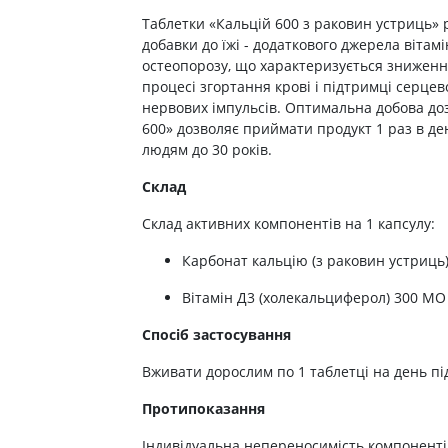
ні засоби для волосся і
Антибіотики при гаймориті
 шлунку
олови
Носові хустинки
Таблетки «Кальцій 600 з раковин устриць» 
Антибіотики при бронхіті
ід печії і нетравлення
добавки до їжі - додаткового джерела вітам
ння волосся
Серветки паперові
остеопорозу, що характеризується зниженням
Антибіотики при ангіні
 гастриту
ня волосся
Ватні диски і палички
процесі згортання крові і підтримці серцево
Антибіотики при циститі
 виразки шлунку
ля кучерявого волосся
Вологі серветки
нервових імпульсів. Оптимальна добова доза
Протигрибкові препарати
ти для схуднення
600» дозволяє приймати продукт 1 раз в де
і шампуні
Інші
людям до 30 років.
Антисептики
и для кишечника
Протитуберкульозні
Склад
 проносу
Вакцини
Склад активних компонентів на 1 капсулу:
ики
Препарати від паразитів
ти від здуття живота
Карбонат кальцію (з раковин устриць) 
Ліки від глистів
від геморою
Вітамін Д3 (холекальциферол) 300 MО (
Ліки від корости
 нудоти
Антипротозойні препарати
Спосіб застосування
коліків
ти при кишковій
Вживати дорослим по 1 таблетці на день під
Препарати для нервової
системи
Протипоказання
ти для підвищення
Протисудомні
Індивідуальна непереносимість компоненті