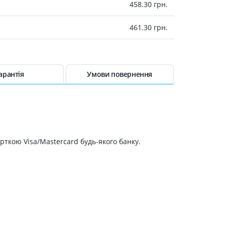
458.30 грн.
461.30 грн.
60
472.50 грн.
 №60
477.30 грн.
арантія
Умови повернення
484.30 грн.
511.70 грн.
рткою Visa/Mastercard будь-якого банку.
00
533.50 грн.
539.20 грн.
540.60 грн.
542.80 грн.