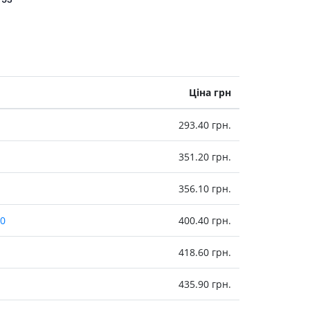
Протитромбозні
Препарати від анемії
Кровозамінники
Препарати для
парентерального харчування
Ціна грн
Інші лікарські засоби
293.40 грн.
351.20 грн.
356.10 грн.
00
400.40 грн.
418.60 грн.
435.90 грн.