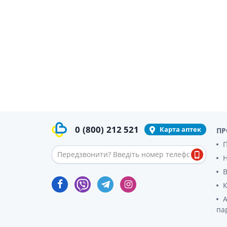
0
(800)
212 521
Карта аптек
ПР
П
В
К
А
па