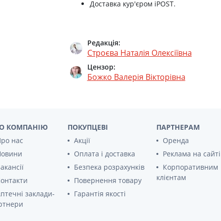
Доставка кур'єром iPOST.
Solgar дягеля корiнь плюс капсули 425мг
Solgar фолат 400мкг таб №50
Редакція:
Строєва Наталія Олексіївна
Solgar солгар-прегнакапс таблетки №60
Цензор:
Божко Валерія Вікторівна
Solgar l-аргiнiн 500мг №50
Solgar артишоку екстракт капс №60
Solgar суперконцентрат iзофлавонiв таб 
О КОМПАНІЮ
ПОКУПЦЕВІ
ПАРТНЕРАМ
ро нас
Акції
Оренда
Solgar бiотин 300мг №100
Новини
Оплата і доставка
Реклама на сайті
акансії
Безпека розрахунків
Корпоративним
Solgar натуральна журавлина з вiт с №60
клієнтам
онтакти
Повернення товару
Solgar мульти-i таб №30
птечні заклади-
Гарантія якості
ртнери
Solgar цитрат магнiю таблетки №60