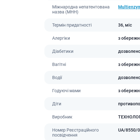
Міжнародна непатентована
Multienzym
назва (МНН)
Термін придатності
36,
міс
Алергіки
з обережн
Діабетики
дозволен
Вагітні
з обережн
Водії
дозволен
Годуючі мами
з обережн
Діти
противоп
Виробник
ТЕХНОЛО
Номер Реєстраційного
UA/8550/0
посвідчення