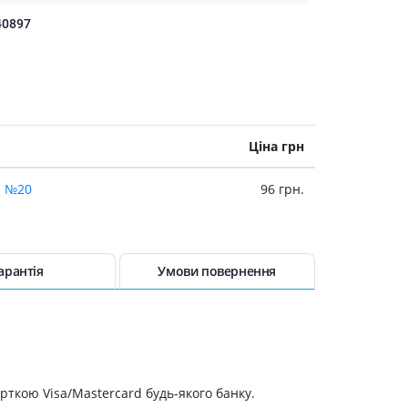
40897
Ціна грн
. №20
96 грн.
арантія
Умови повернення
рткою Visa/Mastercard будь-якого банку.