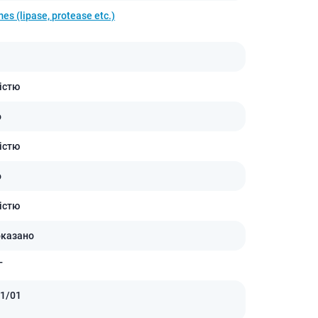
es (lipase, protease etc.)
істю
о
істю
о
істю
оказано
Г
1/01