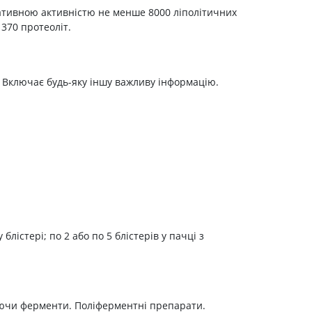
ативною активністю не менше 8000 ліполітичних
Препарати від аритмії
 370 протеоліт.
Сечогінні препарати, діуретики
Ліки від стенокардії
Препарати при серцевій
. Включає будь-яку іншу важливу інформацію.
недостатності
Захворювання шкіри
Протигрибкові
Від опіків
Лікування ран і виразок
Мазі від алергії
Лікування псоріазу, екземи
Антибіотики для лікування
лістері; по 2 або по 5 блістерів у пачці з
захворювань шкіри
Гормональні мазі
Антисептики і дезінфектори
Лікування акне
ючи ферменти. Поліферментні препарати.