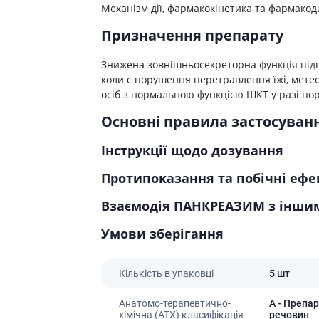
Препарати для лікування
ітики і пропульсанти
Механізм дії, фармакокінетика та фармакод
епілепсії
е
Снодійні препарати
Призначення препарату
и для підшлункової
Заспокійливі препарати
Знижена зовнішньосекреторна функція підшл
Антидепресанти
коли є порушення перетравлення їжі, мете
ні препарати
Препарати для поліпшення
осіб з нормальною функцією ШКТ у разі пор
пам'яті
ти для лікування
титу
Основні правила застосува
Транквілізатори (анксиолітики)
Засоби від куріння і нікотинової
 для печінки і
Інструкції щодо дозування
залежності
 міхура
Засоби від похмілля
Протипоказання та побічні ефе
ротектори для печінки
Препарати від запаморочення
нні препарати
Взаємодія ПАНКРЕАЗИМ з інши
слоти
Протипухлинні препарати
Умови зберігання
Протипухлинні негормональні
ьні препарати
препарати
мо-гіпофізарні гормони
Протипухлинні гормональні
Кількість в упаковці
5 шт
препарати
стероїди
Від раку
Анатомо-терапевтично-
A
- Препар
вання щитовидної
хімічна (АТХ) класифікація
речовин