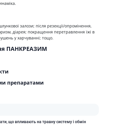
Лікування рубців
инаміка.
Ліки від бородавок
Лікування лупи, себореї,
волосистих дерматитів
ункової залози; після резекції/опромінення,
Засоби від підвищеної
оризм, діарея; покращення перетравлення їжі в
пітливості
ушень у харчуванні; тощо.
Лікування герпесу
ння ПАНКРЕАЗИМ
Препарати для опорно-
рухового апарату
Протизапальні препарати
кти
При суглобовому та м'язовому
болю
ми препаратами
Міорелаксанти
Ліки від подагри
Препарати кальцію
Хондропротектори
ати, що впливають на травну систему і обмін
Кровотворення та кров