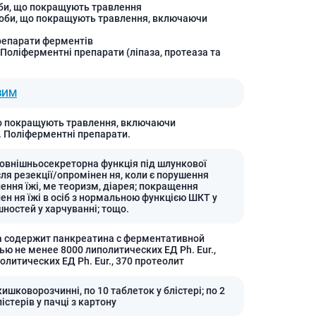
би, що покращують травлення
Протитромбозні
соби, що покращують травлення, включаючи
Препарати від анемії
репарати ферментів
Кровозамінники
 Поліферментні препарати (ліпаза, протеаза та
Препарати для
парентерального харчування
ЗИМ
Інші лікарські засоби
о покращують травлення, включаючи
 Поліферментні препарати.
овнішньосекреторна функція під шлункової
сля резекції/опромінен ня, коли є порушення
ення їжі, ме теоризм, діарея; покращення
ен ня їжі в осіб з нормальною функцією ШКТ у
шностей у харчуванні; тощо.
а содержит панкреатина с ферментативной
ью не менее 8000 липолитических ЕД Ph. Eur.,
олитических ЕД Ph. Eur., 370 протеолит
ишковорозчинні, по 10 таблеток у блістері; по 2
лістерів у пачці з картону