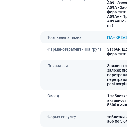
A09
- Засо
Лікування алергії
A09A
- За
 підшлункової залози
ферменти
A09AA
- П
Сечостатева система і статеві
орна система
A09AA02
-
гормони
ін.)
алергії
Ліки для нирок
 астми
Торгівельна назва
ПАНКРЕА
Препарати для потенції і
ерекції
Фармакотерапевтична група
Засоби, щ
Урологічні препарати
ферменти.
Гінекологічні препарати
Показання:
Знижена з
Ліки впливають на лактацію
залози; пі
перетравл
Препарати для лікування
перетравл
захворювань органів
разі погрі
почуттів
Склад
1 таблетк
Препарати для очей
активност
Краплі у вухо
5600 амил
Форма випуску
таблетки к
або по 5 б