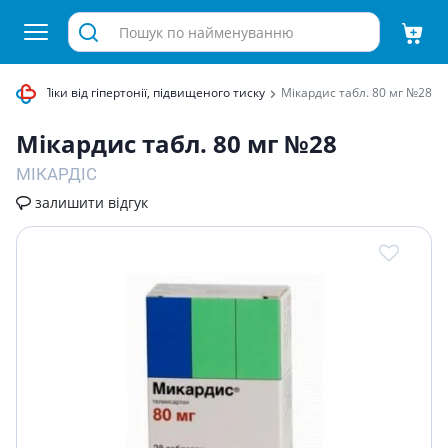
стеми
Ліки від гіпертонії, підвищеного тиску
Мiкардис табл. 80 мг №28
Мiкардис табл. 80 мг №28
МІКАРДІС
залишити відгук