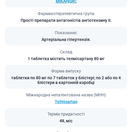
МІКАРДИС
Фармакотерапевтична група
Прості препарати антагоністів ангіотензину ІІ.
Показання:
Артеріальна гіпертензія.
Склад
1 таблетка містить телмісартану 80 мг
Форма випуску
таблетки по 80 мг по 7 таблеток у блістері; по 2 або по 4
блістери в картонній коробці
Міжнародна непатентована назва (МНН)
Telmisartan
Термін придатності
48,
міс