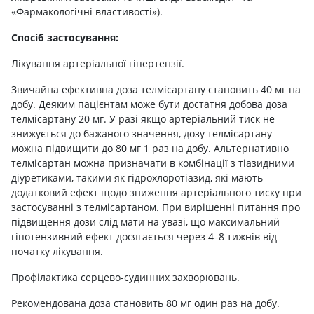
«Фармакологічні властивості»).
Спосіб застосування:
Лікування артеріальної гіпертензії.
Звичайна ефективна доза телмісартану становить 40 мг на
добу. Деяким пацієнтам може бути достатня добова доза
телмісартану 20 мг. У разі якщо артеріальний тиск не
знижується до бажаного значення, дозу телмісартану
можна підвищити до 80 мг 1 раз на добу. Альтернативно
телмісартан можна призначати в комбінації з тіазидними
діуретиками, такими як гідрохлоротіазид, які мають
додатковий ефект щодо зниження артеріального тиску при
застосуванні з телмісартаном. При вирішенні питання про
підвищення дози слід мати на увазі, що максимальний
гіпотензивний ефект досягається через 4–8 тижнів від
початку лікування.
Профілактика серцево-судинних захворювань.
Рекомендована доза становить 80 мг один раз на добу.