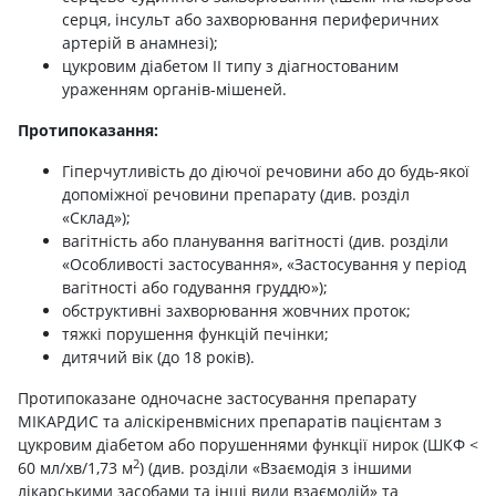
серця, інсульт або захворювання периферичних
артерій в анамнезі);
цукровим діабетом ІІ типу з діагностованим
ураженням органів-мішеней.
Протипоказання:
Гіперчутливість до діючої речовини або до будь-якої
допоміжної речовини препарату (див. розділ
«Склад»);
вагітність або планування вагітності (див. розділи
«Особливості застосування», «Застосування у період
вагітності або годування груддю»);
обструктивні захворювання жовчних проток;
тяжкі порушення функцій печінки;
дитячий вік (до 18 років).
Протипоказане одночасне застосування препарату
МІКАРДИС та аліскіренвмісних препаратів пацієнтам з
цукровим діабетом або порушеннями функції нирок (ШКФ <
2
60 мл/хв/1,73 м
) (див. розділи «Взаємодія з іншими
лікарськими засобами та інші види взаємодій» та