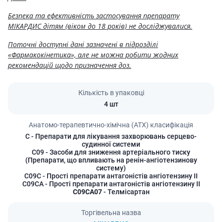
Безпека та ефективність застосування препарату
МІКАРДИС дітям (віком до 18 років) не досліджувалися.
Поточні доступні дані зазначені в підрозділі
«Фармакокінетика», але не можна робити жодних
рекомендацій щодо призначення доз.
Кількість в упаковці
4 шт
Анатомо-терапевтично-хімічна (АТХ) класифікація
C
- Препарати для лікування захворювань серцево-
судинної системи
C09
- Засоби для зниження артеріального тиску
(Препарати, що впливають на ренін-ангіотензинову
систему)
C09C
- Прості препарати антагоністів ангіотензину II
C09CA
- Прості препарати антагоністів ангіотензину II
C09CA07
- Телмісартан
Торгівельна назва