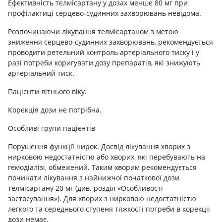
Ефективність телмісартану у дозах менше 80 мг при
профілактиці серцево-судинних захворювань невідома.
Розпочинаючи лікування телмісартаном з метою
зниження серцево-судинних захворювань, рекомендується
проводити ретельний контроль артеріального тиску і у
разі потреби коригувати дозу препаратів, які знижують
артеріальний тиск.
Пацієнти літнього віку.
Корекція дози не потрібна.
Особливі групи пацієнтів
Порушення функції нирок. Досвід лікування хворих з
нирковою недостатністю або хворих, які перебувають на
гемодіалізі, обмежений. Таким хворим рекомендується
починати лікування з найнижчої початкової дози
телмісартану 20 мг (див. розділ «Особливості
застосування»). Для хворих з нирковою недостатністю
легкого та середнього ступеня тяжкості потреби в корекції
дози немає.