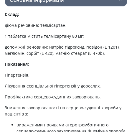
Склад:
діюча речовина: телмісартан;
1 таблетка містить телмісартану 80 мг;
допоміжні речовини: натрію гідроксид, повідон (Е 1201),
меглюмін, сорбіт (Е 420), магнію стеарат (Е 470b).
Показанн
Гіпертензія.
Лікування есенціальної гіпертензії у дорослих.
Профілактика серцево-судинних захворювань.
Зниження захворюваності на серцево-судинні хвороби у
пацієнтів з:
вираженими проявами атеротромботичного
серцево-судинного захворювання (ішемічна хвороба