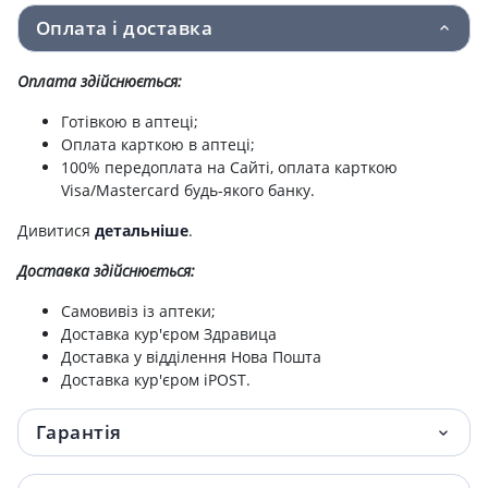
№20
Оплата і доставка
Фіточай шлунково-кишковий №8 1,5г №20
68.20 грн.
Оплата здійснюється:
Фiточай фiтовiол №16 сахарозниж 1,5г
75.30 грн.
Готівкою в аптеці;
№20
Оплата карткою в аптеці;
100% передоплата на Сайті, оплата карткою
Ісландський мох 25г
80.20 грн.
Visa/Mastercard будь-якого банку.
Дивитися
детальніше
.
Стевії листя 1,5г ф/п №20
81.70 грн.
Доставка здійснюється:
Пижми квітки 75г
82.60 грн.
Самовивіз із аптеки;
Чабрецю трава 1,5г ф/п №20
83 грн.
Доставка кур'єром Здравица
Доставка у відділення Нова Пошта
Доставка кур'єром iPOST.
Солодки корень фільтр-пак 1,5г №20
86.40 грн.
Гарантія
Фенхеля плоди 1,5г №20
87.10 грн.
Ісландський мох фільтр-пак 1,5г №20
96.40 грн.