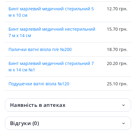
Бинт марлевий медичний стерильний 5
12.70 грн.
м х 10 см
Бинт марлевий медичний нестерильний
15.70 грн.
7 м х 14 см
Палички ватнi вiола п/е №200
18.70 грн.
Бинт марлевий медичний стерильний 7
20.20 грн.
м х 14 см №1
Подушечки ватнi вiола №120
25.10 грн.
Фiточай фiтовiол №17 сердцево-судиний
56.10 грн.
1,5г №20
Наявність в аптеках
Фiточай фiтовiол №18 судинний 1,5г №20
65 грн.
Відгуки (0)
Фiточай фiтовiол №11 послаблюючий 1,5г
66.10 грн.