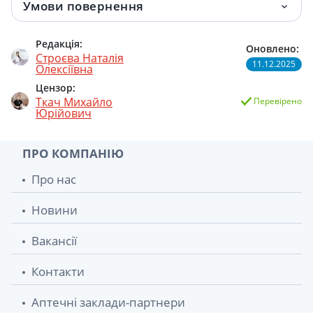
Умови повернення
Кмину плоди 50г
97 грн.
Редакція:
Оновлено:
Строєва Наталія
Пол-пала трава 40г
133.30 грн.
11.12.2025
Олексіївна
Цензор:
Солодки корені 100г
133.60 грн.
Ткач Михайло
Перевірено
Юрійович
Марля н/ст 10м
140.30 грн.
ПРО КОМПАНІЮ
Про нас
Новини
Вакансії
Контакти
Аптечні заклади-партнери