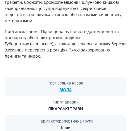
трахеїти, бронхіти, бронхопневмонії); шлунково-кишкові
захворювання, що супроводжуються секреторною
недостатністю шлунка, атонією або спазмами кишечнику,
метеоризмом.
Протипоказання. Підвищена чутливість до компонентів
препарату або інших рослин родини
Губоцвітних (Lamiaceae), а також до селери та пилку берези
(можлива перехресна реакція). Тяжкі захворювання
печінки та нирок.
Торгівельна назва
ВІОЛА
Тип упаковки
ЛІКАРСЬКІ ТРАВИ
Фармакотерапевтична група
Інше