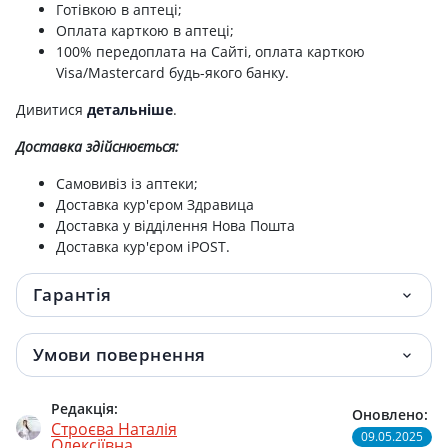
Готівкою в аптеці;
№20
Оплата карткою в аптеці;
100% передоплата на Сайті, оплата карткою
Ісландський мох 25г
80.30 грн.
Visa/Mastercard будь-якого банку.
Дивитися
детальніше
.
Стевії листя 1,5г ф/п №20
81.70 грн.
Доставка здійснюється:
Фіточай іван-чай 1,5г пак №20
82.50 грн.
Самовивіз із аптеки;
Пижми квітки 75г
82.80 грн.
Доставка кур'єром Здравица
Доставка у відділення Нова Пошта
Доставка кур'єром iPOST.
Фенхеля плоди 1,5г №20
87.10 грн.
Гарантія
Солодки корень фільтр-пак 1,5г №20
88.40 грн.
Ісландський мох фільтр-пак 1,5г №20
94.10 грн.
Умови повернення
Кмину плоди 50г
97 грн.
Редакція:
Оновлено:
Строєва Наталія
Пол-пала трава 40г
133.30 грн.
09.05.2025
Олексіївна