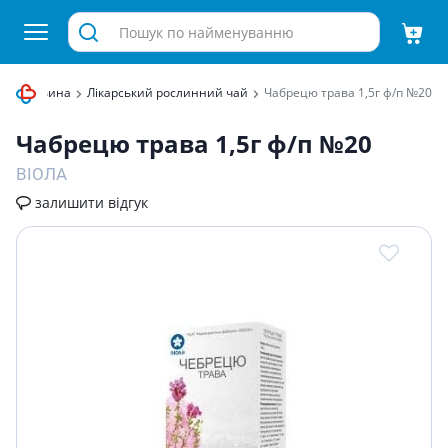
нна сировина
Лікарський рослинний чай
Чабрецю трава 1,5г ф/п №20
Чабрецю трава 1,5г ф/п №20
ВІОЛА
залишити відгук