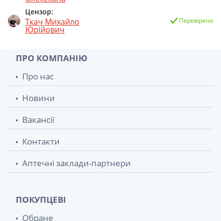
Цензор:
Солодки корені 100г
133.60 грн.
Ткач Михайло
Перевірено
Юрійович
Марля н/ст 10м
140.30 грн.
ПРО КОМПАНІЮ
Про нас
Новини
Вакансії
Контакти
Аптечні заклади-партнери
ПОКУПЦЕВІ
Обране