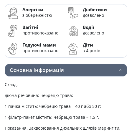
Алергіки
Діабетики
з обережністю
дозволено
Вагітні
Водії
противопоказано
дозволено
Годуючі мами
Діти
противопоказано
з 4 років
Основна інформація
Склад:
діюча речовина: чебрецю трава;
1 пачка містить: чебрецю трава – 40 г або 50 г;
1 фільтр-пакет містить: чебрецю трава – 1,5 г.
Показання. Захворювання дихальних шляхів (ларингіти,