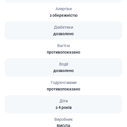
Алергіки
з обережністю
Діабетики
дозволено
Вагітні
противопоказано
Водії
дозволено
Годуючі мами
противопоказано
Діти
з 4 років
Виробник
ВИОЛА