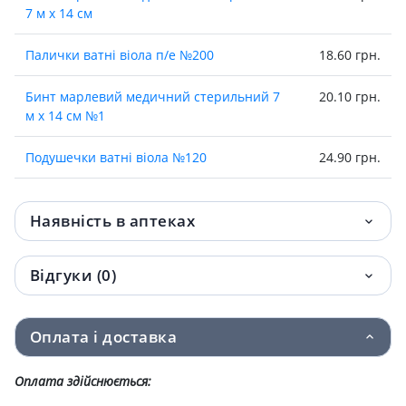
7 м х 14 см
Палички ватнi вiола п/е №200
18.60 грн.
Бинт марлевий медичний стерильний 7
20.10 грн.
м х 14 см №1
Подушечки ватнi вiола №120
24.90 грн.
Фiточай фiтовiол №17 сердцево-судиний
56.10 грн.
1,5г №20
Наявність в аптеках
Фiточай фiтовiол №18 судинний 1,5г №20
65 грн.
Відгуки (0)
Фiточай фiтовiол №11 послаблюючий 1,5г
66.10 грн.
№20
Оплата і доставка
Фіточай шлунково-кишковий №8 1,5г №20
68.20 грн.
Оплата здійснюється:
Фiточай фiтовiол №16 сахарозниж 1,5г
75.30 грн.