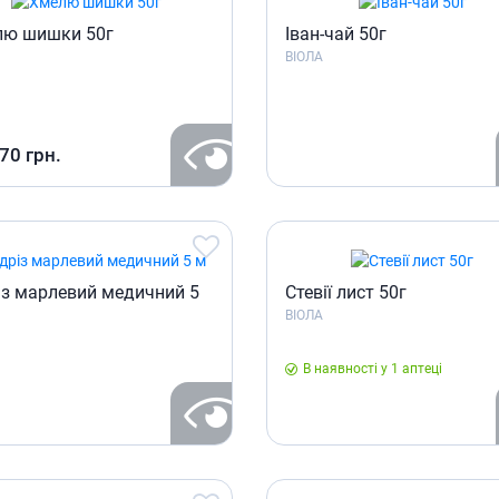
лю шишки 50г
Іван-чай 50г
ВІОЛА
.70
грн.
iз марлевий медичний 5
Стевії лист 50г
ВІОЛА
В наявності у 1 аптеці