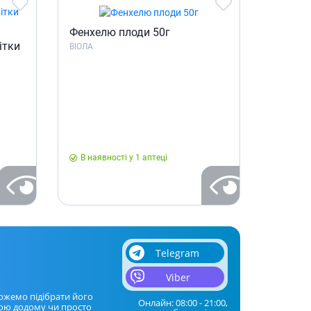
Фенхелю плоди 50г
ітки
ВІОЛА
В наявності у 1 аптеці
Telegram
Viber
ожемо підібрати його
Онлайн: 08:00 - 21:00,
ою додому чи просто