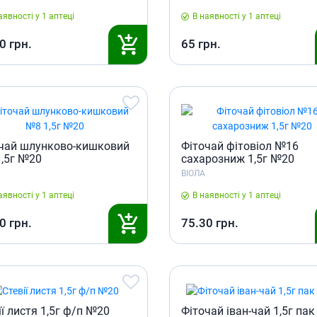
Препарати для лікування
ітики і пропульсанти
епілепсії
аявності у 1 аптеці
В наявності у 1 аптеці
е
Снодійні препарати
0
грн.
65
грн.
и для підшлункової
Заспокійливі препарати
Антидепресанти
ні препарати
Препарати для поліпшення
пам'яті
ти для лікування
титу
Транквілізатори (анксиолітики)
Засоби від куріння і нікотинової
 для печінки і
чай шлунково-кишковий
Фiточай фiтовiол №16
залежності
 міхура
,5г №20
сахарозниж 1,5г №20
Засоби від похмілля
ВІОЛА
ротектори для печінки
Препарати від запаморочення
нні препарати
аявності у 1 аптеці
В наявності у 1 аптеці
слоти
Протипухлинні препарати
0
грн.
75.30
грн.
Протипухлинні негормональні
ьні препарати
препарати
мо-гіпофізарні гормони
Протипухлинні гормональні
препарати
стероїди
Від раку
вання щитовидної
ії листя 1,5г ф/п №20
Фіточай іван-чай 1,5г па