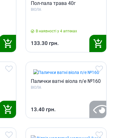
Пол-пала трава 40г
ВІОЛА
В наявності у 4 аптеках
133.30
грн.
Палички ватнi вiола п/е №160
ВІОЛА
13.40
грн.