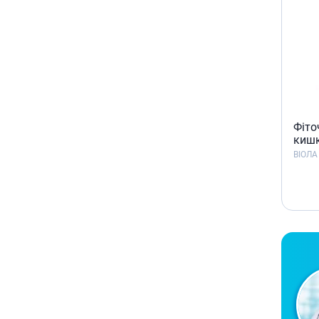
Фiто
кишк
ВІОЛА