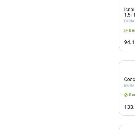
Ісла
1,5г
ВІОЛА
В н
94.1
Соло
ВІОЛА
В н
133