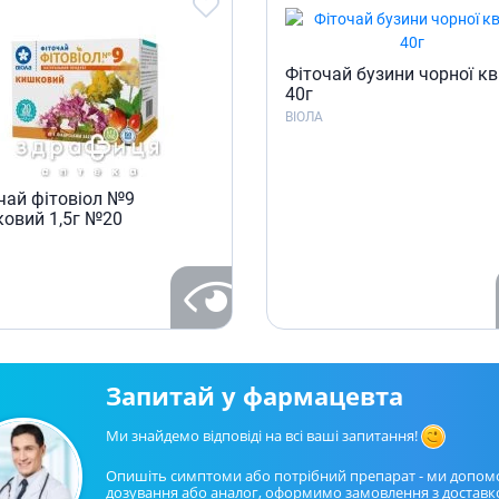
Фіточай бузини чорної кв
40г
ВІОЛА
чай фiтовiол №9
овий 1,5г №20
Запитай у фармацевта
Ми знайдемо відповіді на всі ваші запитання!
Опишіть симптоми або потрібний препарат - ми допом
дозування або аналог, оформимо замовлення з доставк