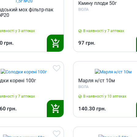
Кмину плоди 50г
ндський мох фільтр-пак
ВІОЛА
 №20
аявності у 3 аптеках
В наявності у 7 аптеках
0
грн.
97
грн.
дки корені 100г
Марля н/ст 10м
ВІОЛА
аявності у 7 аптеках
В наявності у 10 аптеках
.60
грн.
140.30
грн.