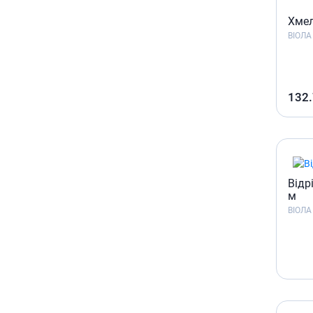
Хме
ВІОЛА
132
Вiдр
м
ВІОЛА