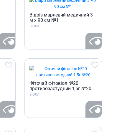
Вiдрiз марлевий медичний 3
м х 90 см №1
ВІОЛА
Фiточай фiтовiол №20
противозастудний 1,5г №20
ВІОЛА