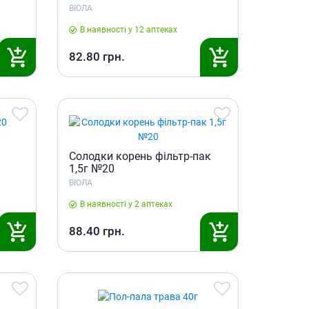
ВІОЛА
Протитромбозні
Препарати від анемії
В наявності у 12 аптеках
Кровозамінники
82.80
грн.
Препарати для
парентерального харчування
Інші лікарські засоби
Солодки корень фільтр-пак
1,5г №20
ВІОЛА
В наявності у 2 аптеках
88.40
грн.