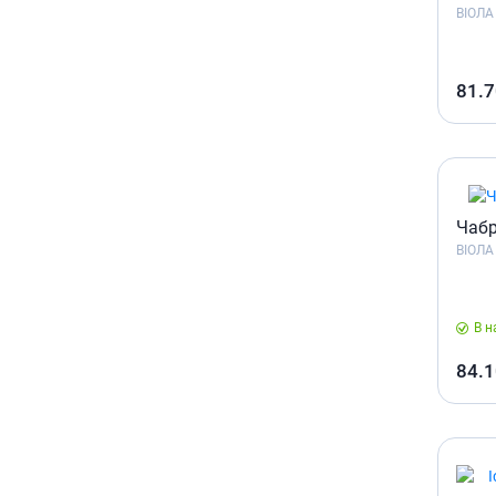
ВІОЛА
Гормони
Респірат
81.7
Ліки від 
Ліки від
Чабр
ВІОЛА
В н
84.1