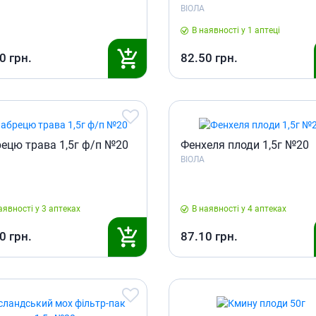
ВІОЛА
Лікування алергії
 підшлункової залози
В наявності у 1 аптеці
Сечостатева система і статеві
орна система
гормони
0
грн.
82.50
грн.
алергії
Ліки для нирок
 астми
Препарати для потенції і
ерекції
Урологічні препарати
ецю трава 1,5г ф/п №20
Фенхеля плоди 1,5г №20
Гінекологічні препарати
ВІОЛА
Ліки впливають на лактацію
Препарати для лікування
захворювань органів
аявності у 3 аптеках
В наявності у 4 аптеках
почуттів
0
грн.
87.10
грн.
Препарати для очей
Краплі у вухо