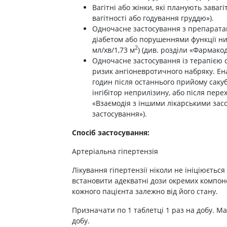
Препарати для лікування
ітики і пропульсанти
Вагітні або жінки, які планують завагі
епілепсії
е
вагітності або годування груддю»).
Снодійні препарати
Одночасне застосування з препаратами
и для підшлункової
Заспокійливі препарати
діабетом або порушеннями функції нир
2
мл/хв/1,73 м
) (див. розділи «Фармако
Антидепресанти
Одночасне застосування із терапією
ні препарати
Препарати для поліпшення
ризик ангіоневротичного набряку. Ен
пам'яті
ти для лікування
годин після останнього прийому сакуб
титу
Транквілізатори (анксиолітики)
інгібітор неприлізину, або після пере
Засоби від куріння і нікотинової
 для печінки і
«Взаємодія з іншими лікарськими засо
залежності
 міхура
застосування»).
Засоби від похмілля
ротектори для печінки
Спосіб застосування:
Препарати від запаморочення
нні препарати
Артеріальна гіпертензія
слоти
Протипухлинні препарати
Лікування гіпертензії ніколи не ініціюєтьс
Протипухлинні негормональні
ьні препарати
препарати
встановити адекватні дози окремих компоне
мо-гіпофізарні гормони
кожного пацієнта залежно від його стану.
Протипухлинні гормональні
препарати
стероїди
Призначати по 1 таблетці 1 раз на добу. М
Від раку
вання щитовидної
добу.