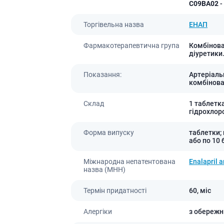
C09BA02
-
Торгівельна назва
ЕНАП
Фармакотерапевтична група
Комбінован
діуретики
Показання:
Артеріальн
комбінова
Склад
1 таблетк
гідрохлоро
Форма випуску
таблетки; 
або по 10 
Міжнародна непатентована
Enalapril a
назва (МНН)
Термін придатності
60,
міс
Алергіки
з обережн