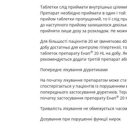
Лікування алергії
Таблетки слід приймати внутрішньо цілими,
 підшлункової залози
Препарат необхідно приймати в один і той
Сечостатева система і статеві
прийом таблетки пропущений, то її слід пр
орна система
гормони
до наступного прийому залишилося декілька
алергії
прийняти лише дозу за розкладом. Не можн
Ліки для нирок
 астми
Препарати для потенції і
Для більшості пацієнтів 20 мг (винятково 40
ерекції
добу достатньо для контролю гіпертензії, 
Урологічні препарати
®
таблеток препарату Енап
20 HL на добу. Я
Гінекологічні препарати
рекомендується додати третій препарат аб
Ліки впливають на лактацію
Попереднє лікування діуретиками
Препарати для лікування
На початку лікування препаратом може стат
захворювань органів
спостерігається у пацієнтів із порушенням 
почуттів
попереднього застосування діуретиків. Тер
Препарати для очей
®
початку застосування препарату Енап
20 
Краплі у вухо
Тривалість лікування не обмежується часом
Дозування при порушенні функції нирок