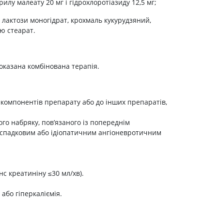
илу малеату 20 мг і гідрохлоротіазиду 12,5 мг;
Препарати від аритмії
 лактози моногідрат, крохмаль кукурудзяний,
Сечогінні препарати, діуретики
ю стеарат.
Ліки від стенокардії
Препарати при серцевій
недостатності
показана комбінована терапія.
Захворювання шкіри
Протигрибкові
 компонентів препарату або до інших препаратів,
Від опіків
Лікування ран і виразок
го набряку, пов’язаного із попереднім
ж спадковим або ідіопатичним ангіоневротичним
Мазі від алергії
Лікування псоріазу, екземи
Антибіотики для лікування
захворювань шкіри
с креатиніну ≤30 мл/хв).
Гормональні мазі
 або гіперкаліємія.
Антисептики і дезінфектори
Лікування акне