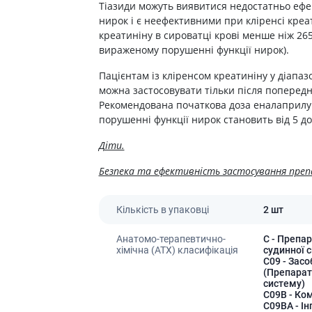
Тіазиди можуть виявитися недостатньо ефе
нирок і є неефективними при кліренсі креат
креатиніну в сироватці крові менше ніж 265
вираженому порушенні функції нирок).
Пацієнтам із кліренсом креатиніну у діапазо
можна застосовувати тільки після попереднь
Рекомендована початкова доза еналаприлу 
порушенні функції нирок становить від 5 до
Діти.
Безпека та ефективність застосування преп
Кількість в упаковці
2 шт
Анатомо-терапевтично-
C
- Препар
хімічна (АТХ) класифікація
судинної 
C09
- Засо
(Препарат
систему)
C09B
- Ком
C09BA
- Ін