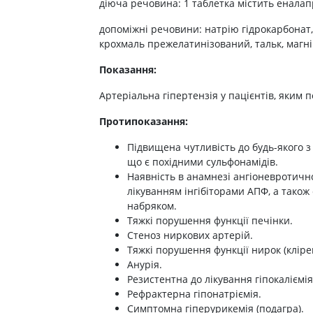
діюча речовина: 1 таблетка містить еналапр
ні засоби для волосся і
Антибіотики при гаймориті
 шлунку
олови
Носові хустинки
Антибіотики при бронхіті
допоміжні речовини: натрію гідрокарбонат,
ід печії і нетравлення
ння волосся
Серветки паперові
крохмаль прежелатинізований, тальк, магні
Антибіотики при ангіні
 гастриту
ня волосся
Ватні диски і палички
Антибіотики при циститі
Показання:
 виразки шлунку
ля кучерявого волосся
Вологі серветки
Протигрибкові препарати
ти для схуднення
і шампуні
Інші
Артеріальна гіпертензія у пацієнтів, яким 
Антисептики
и для кишечника
Протипоказання:
Протитуберкульозні
 проносу
Вакцини
Підвищена чутливість до будь-якого з
ики
що є похідними сульфонамідів.
Препарати від паразитів
Наявність в анамнезі ангіоневротично
ти від здуття живота
лікуванням інгібіторами АПФ, а тако
Ліки від глистів
від геморою
набряком.
Ліки від корости
 нудоти
Тяжкі порушення функції печінки.
Антипротозойні препарати
Стеноз ниркових артерій.
коліків
Тяжкі порушення функції нирок (клірен
ти при кишковій
Препарати для нервової
Анурія.
системи
Резистентна до лікування гіпокаліємія
ти для підвищення
Рефрактерна гіпонатріємія.
Протисудомні
Симптомна гіперурикемія (подагра).