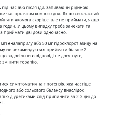
Протитромбозні
 під час або після їди, запиваючи рідиною.
Препарати від анемії
 же час протягом кожного дня. Якщо своєчасний
ийняти якомога скоріше, але не приймати, якщо
Кровозамінники
 годин. У цьому випадку треба зачекати та
Препарати для
а приймати дві дози одночасно.
парентерального харчування
 мг) еналаприлу або 50 мг гідрохлоротіазиду на
Інші лікарські засоби
тому не рекомендується приймати більше 2
кщо задовільного відповіді не досягнуто,
о змінити терапію.
ися симптоматична гіпотензія, яка частіше
водного або сольового балансу внаслідок
апію діуретиками слід припинити за 2-3 дні до
HL.
.