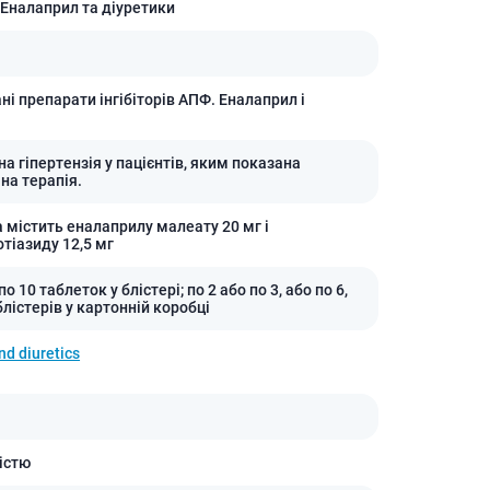
 Еналаприл та діуретики
і препарати інгібіторів АПФ. Еналаприл і
.
а гіпертензія у пацієнтів, яким показана
на терапія.
а містить еналаприлу малеату 20 мг і
тіазиду 12,5 мг
по 10 таблеток у блістері; по 2 або по 3, або по 6,
блістерів у картонній коробці
nd diuretics
істю