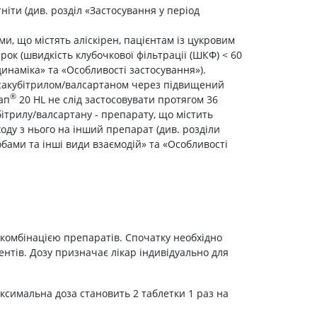
Лікування рубців
тніти (див. розділ «Застосування у період
Ліки від бородавок
, що містять аліскірен, пацієнтам із цукровим
Лікування лупи, себореї,
ок (швидкість клубочкової фільтрації (ШКФ) < 60
волосистих дерматитів
динаміка» та «Особливості застосування»).
Засоби від підвищеної
 сакубітрилом/валсартаном через підвищений
пітливості
®
ап
20 НL не слід застосовувати протягом 36
Лікування герпесу
ітрилу/валсартану - препарату, що містить
ходу з нього на інший препарат (див. розділи
Препарати для опорно-
бами та інші види взаємодій» та «Особливості
рухового апарату
Протизапальні препарати
При суглобовому та м'язовому
болю
Міорелаксанти
я комбінацією препаратів. Спочатку необхідно
Ліки від подагри
нтів. Дозу призначає лікар індивідуально для
Препарати кальцію
Хондропротектори
аксимальна доза становить 2 таблетки 1 раз на
Кровотворення та кров