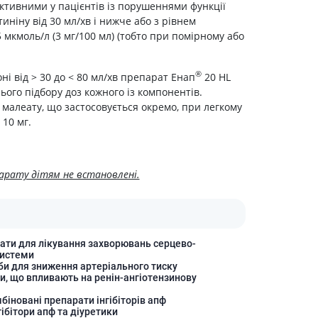
ктивними у пацієнтів із порушеннями функції
иніну від 30 мл/хв і нижче або з рівнем
 мкмоль/л (3 мг/100 мл) (тобто при помірному або
®
ні від > 30 до < 80 мл/хв препарат Енап
20 HL
ого підбору доз кожного із компонентів.
малеату, що застосовується окремо, при легкому
 10 мг.
арату дітям не встановлені.
ати для лікування захворювань серцево-
системи
би для зниження артеріального тиску
и, що впливають на ренін-ангіотензинову
біновані препарати інгібіторів апф
гібітори апф та діуретики