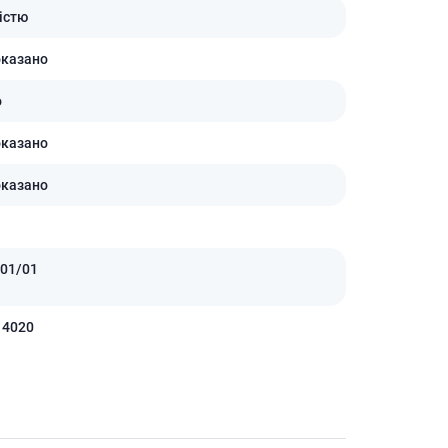
істю
оказано
о
оказано
оказано
01/01
14020