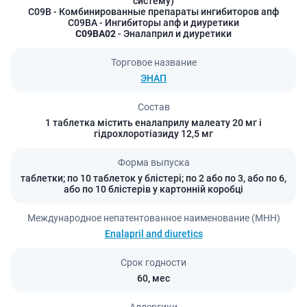
систему)
C09B
- Комбинированные препараты ингибиторов апф
C09BA
- Ингибиторы апф и диуретики
C09BA02
- Эналаприл и диуретики
Торговое название
ЭНАП
Состав
1 таблетка містить еналаприлу малеату 20 мг і
гідрохлоротіазиду 12,5 мг
Форма выпуска
таблетки; по 10 таблеток у блістері; по 2 або по 3, або по 6,
або по 10 блістерів у картонній коробці
Международное непатентованное наименование (МНН)
Enalapril and diuretics
Срок годности
60,
мес
Аллергики