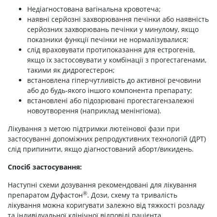
Недіагностована вагінальна кровотеча;
наявні серйозні захворювання печінки або наявність
серйозних захворювань печінки у минулому, якщо
показники функції печінки не нормалізувалися;
слід враховувати протипоказання для естрогенів,
якщо їх застосовувати у комбінації з прогестагенами,
такими як дидрогестерон;
встановлена гіперчутливість до активної речовини
або до будь-якого іншого компонента препарату;
встановлені або підозрювані прогестагензалежні
новоутворення (наприклад менінгіома).
Лікування з метою підтримки лютеїнової фази при
застосуванні допоміжних репродуктивних технологій (ДРТ)
слід припинити, якщо діагностований аборт/викидень.
Спосіб застосування:
Наступні схеми дозування рекомендовані для лікування
®
препаратом Дуфастон
. Дози, схему та тривалість
лікування можна коригувати залежно від тяжкості розладу
та індивідуальної клінічної відповіді пацієнта.