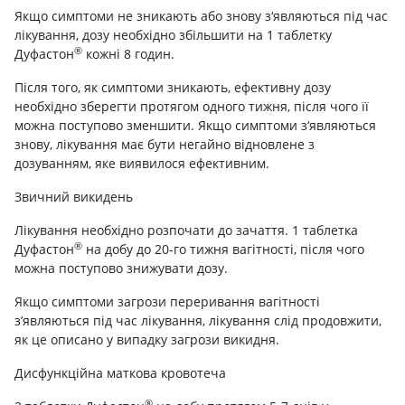
Якщо симптоми не зникають або знову з‘являються під час
лікування, дозу необхідно збільшити на 1 таблетку
®
Дуфастон
кожні 8 годин.
Після того, як симптоми зникають, ефективну дозу
необхідно зберегти протягом одного тижня, після чого її
можна поступово зменшити. Якщо симптоми з‘являються
знову, лікування має бути негайно відновлене з
дозуванням, яке виявилося ефективним.
Звичний викидень
Лікування необхідно розпочати до зачаття. 1 таблетка
®
Дуфастон
на добу до 20-го тижня вагітності, після чого
можна поступово знижувати дозу.
Якщо симптоми загрози переривання вагітності
з’являються під час лікування, лікування слід продовжити,
як це описано у випадку загрози викидня.
Дисфункційна маткова кровотеча
®