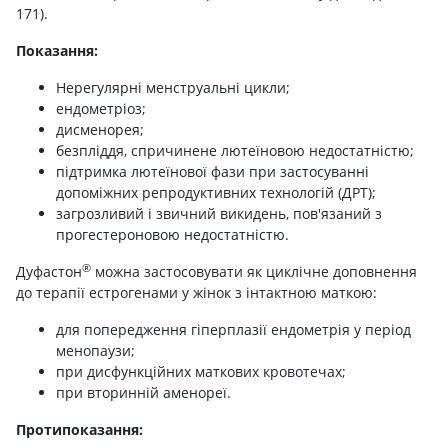
171).
Показання:
Нерегулярні менструальні цикли;
ендометріоз;
дисменорея;
безпліддя, спричинене лютеїновою недостатністю;
підтримка лютеїнової фази при застосуванні
допоміжних репродуктивних технологій (ДРТ);
загрозливий і звичний викидень, пов'язаний з
прогестероновою недостатністю.
®
Дуфастон
можна застосовувати як циклічне доповнення
до терапії естрогенами у жінок з інтактною маткою:
для попередження гіперплазії ендометрія у період
менопаузи;
при дисфункційних маткових кровотечах;
при вторинній аменореї.
Протипоказання: