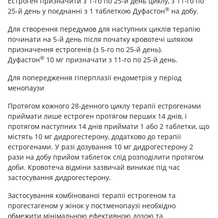
Естроген призначити з 1-го по 25-й день циклу, з 11-го по
®
25-й день у поєднанні з 1 таблеткою Дуфастон
на добу.
Для створення передумов для наступних циклів терапію
починати на 5-й день після початку кровотечі шляхом
призначення естрогенів (з 5-го по 25-й день).
®
Дуфастон
10 мг призначати з 11-го по 25-й день.
Для попередження гіперплазії ендометрія у період
менопаузи
Протягом кожного 28-денного циклу терапії естрогенами
приймати лише естроген протягом перших 14 днів, і
протягом наступних 14 днів приймати 1 або 2 таблетки, що
містять 10 мг дидрогестерону, додатково до терапії
естрогенами. У разі дозування 10 мг дидрогестерону 2
рази на добу прийом таблеток слід розподілити протягом
доби. Кровотеча відміни зазвичай виникає під час
застосування дидрогестерону.
Застосування комбінованої терапії естрогеном та
прогестагеном у жінок у постменопаузі необхідно
обмежити мінімальною ефективною дозою та