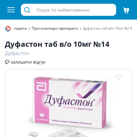
ічні препарати
Протизаплідні препарати
Дуфастон таб в/о 10мг №14
Дуфастон таб в/о 10мг №14
Дуфастон
залишити відгук