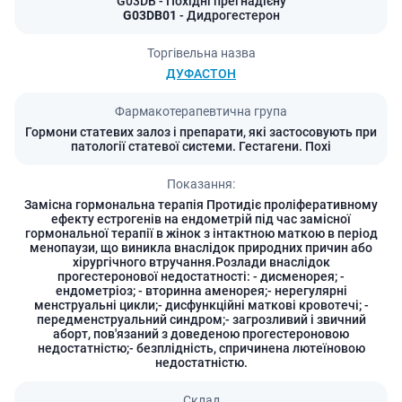
G03DB
- Похідні прегнадієну
G03DB01
- Дидрогестерон
Торгівельна назва
ДУФАСТОН
Фармакотерапевтична група
Гормони статевих залоз і препарати, які застосовують при
патології статевої системи. Гестагени. Похі
Показання:
Замісна гормональна терапія Протидіє проліферативному
ефекту естрогенів на ендометрій під час замісної
гормональної терапії в жінок з інтактною маткою в період
менопаузи, що виникла внаслідок природних причин або
хірургічного втручання.Розлади внаслідок
прогестеронової недостатності: - дисменорея; -
ендометріоз; - вторинна аменорея;- нерегулярні
менструальні цикли;- дисфункційні маткові кровотечі; -
передменструальний синдром;- загрозливий і звичний
аборт, пов'язаний з доведеною прогестероновою
недостатністю;- безплідність, спричинена лютеїновою
недостатністю.
Склад