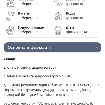
з обережністю
дозволено
Вагітні
Водії
з обережністю
дозволено
Годуючі мами
Діти
з обережністю
противопоказано
Основна інформація
Склад:
діюча речовина: дидрогестерон;
1 таблетка містить дидрогестерону 10 мг;
допоміжні речовини: ядро таблетки – лактозы моногідрат;
гіпромелоза; крохмаль кукурудзяний; кремнію діоксид
колоїдний безводний; магнію стеарат;
оболонка: макрогол 400, гіпромелоза, титану діоксид (Е