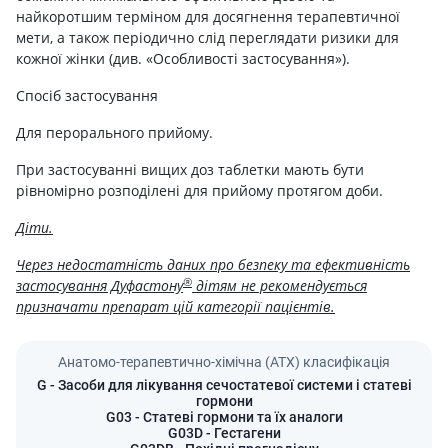
найкоротшим терміном для досягнення терапевтичної
мети, а також періодично слід переглядати ризики для
кожної жінки (див. «Особливості застосування»).
Спосіб застосування
Для перорального прийому.
При застосуванні вищих доз таблетки мають бути
рівномірно розподілені для прийому протягом доби.
Діти.
Через недостатність даних про безпеку та ефективність
®
застосування Дуфастону
дітям не рекомендується
призначати препарат цій категорії пацієнтів.
Анатомо-терапевтично-хімічна (АТХ) класифікація
G
- Засоби для лікування сечостатевої системи і статеві
гормони
G03
- Статеві гормони та їх аналоги
G03D
- Гестагени