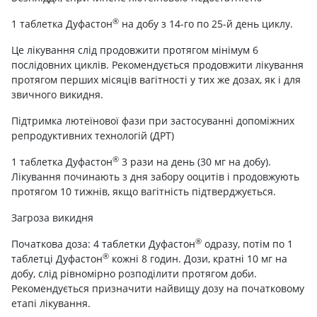
®
1 таблетка Дуфастон
на добу з 14-го по 25-й день циклу.
Це лікування слід продовжити протягом мінімум 6
послідовних циклів. Рекомендується продовжити лікування
протягом перших місяців вагітності у тих же дозах, як і для
звичного викидня.
Підтримка лютеїнової фази при застосуванні допоміжних
репродуктивних технологій (ДРТ)
®
1 таблетка Дуфастон
3 рази на день (30 мг на добу).
Лікування починають з дня забору ооцитів і продовжують
протягом 10 тижнів, якщо вагітність підтверджується.
Загроза викидня
®
Початкова доза: 4 таблетки Дуфастон
одразу, потім по 1
®
таблетці Дуфастон
кожні 8 годин. Дози, кратні 10 мг на
добу, слід рівномірно розподілити протягом доби.
Рекомендується призначити найвищу дозу на початковому
етапі лікування.