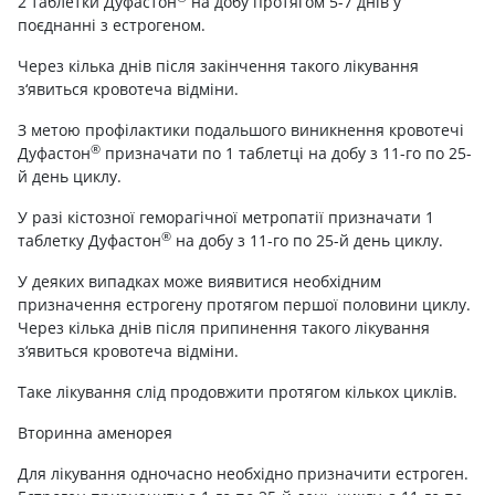
2 таблетки Дуфастон
на добу протягом 5-7 днів у
поєднанні з естрогеном.
Через кілька днів після закінчення такого лікування
з‘явиться кровотеча відміни.
З метою профілактики подальшого виникнення кровотечі
®
Дуфастон
призначати по 1 таблетці на добу з 11-го по 25-
й день циклу.
У разі кістозної геморагічної метропатії призначати 1
®
таблетку Дуфастон
на добу з 11-го по 25-й день циклу.
У деяких випадках може виявитися необхідним
призначення естрогену протягом першої половини циклу.
Через кілька днів після припинення такого лікування
з‘явиться кровотеча відміни.
Таке лікування слід продовжити протягом кількох циклів.
Вторинна аменорея
Для лікування одночасно необхідно призначити естроген.