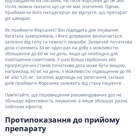
Відповідаючи на питання, чи пити Форсанек до їжі або
після, можна сказати, що це не має значення. Однак,
приймаючи його натщесерце, ви відчуєте, що препарат
діє швидше.
Як приймати Форсанек? Він підходить для лікування
багатьох захворювань, і його дозування визначається
залежно від типу та тяжкості хвороби. Зазвичай початкова
доза становить 30 мг один раз на добу з можливістю
збільшення до 60 мг на день, якщо це необхідно для
поліпшення симптомів. У разі більш серйозних або
прогресуючих станів початкова доза може бути вищою,
наприклад, 60 мг на день, з можливістю підвищення до 90
мг або 120 мг. Загалом, відповідь на запитання, скільки
днів приймати Форсанек залежить від стану пацієнта.
Пам'ятайте, що перевищення рекомендованих доз не
збільшує ефективність лікування, а лише збільшує ризик
побічних ефектів.
Протипоказання до прийому
препарату