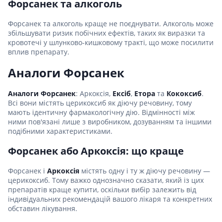
Форсанек та алкоголь
Форсанек та алкоголь краще не поєднувати. Алкоголь може
збільшувати ризик побічних ефектів, таких як виразки та
кровотечі у шлунково-кишковому тракті, що може посилити
вплив препарату.
Аналоги Форсанек
Аналоги Форсанек
: Аркоксія,
Ексіб
,
Етора
та
Кококсиб
.
Всі вони містять церикоксиб як діючу речовину, тому
мають ідентичну фармакологічну дію. Відмінності між
ними пов'язані лише з виробником, дозуванням та іншими
подібними характеристиками.
Форсанек або Аркоксія: що краще
Форсанек і
Аркоксія
містять одну і ту ж діючу речовину —
церикоксиб. Тому важко однозначно сказати, який із цих
препаратів краще купити, оскільки вибір залежить від
індивідуальних рекомендацій вашого лікаря та конкретних
обставин лікування.