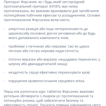
Препарат Форсанек, як і будь-який нестероїдний
протизапальний препарат (НПЗП), має низку
протипоказань, які важливо враховувати для запобігання
потенційним побічним ефектам та ускладненням. Основні
протипоказання Форсанека включають:
алергічна реакція або інша непереносимість до
церикоксибу (основної діючої речовини) або до будь-
якого допоміжного компонента ліків;
проблеми з печінкою або нирками, такі як цироз
печінки або гостра ниркова недостатність;
поточні виразки або виразки, нещодавно перенесені, у
шлунку або дванадцятипалій кишці;
нездатність серця ефективно перекачувати кров;
порушення кровопостачання серцевого м'яза.
Перш ніж розпочати курс таблеток Форсанек, важливо
ретельно обговорити з лікарем усі протипоказання та
потенційні ризики, щоб забезпечити безпеку та
ефективність терапії. Пацієнти повинні інформувати свого