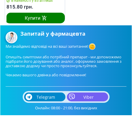
В наявності у 85 аптеках
815.80
грн.
Купити
Запитай у фармацевта
Ми знайдемо відповіді на всі ваші запитання!
Опишіть симптоми або потрібний препарат - ми допоможемо
підібрати його дозування або аналог, оформимо замовлення з
доставкою додому чи просто проконсультуйтеся.
Чекаємо вашого дзвінка або повідомлення!
Telegram
Viber
Онлайн: 08:00 - 21:00, без вихідних