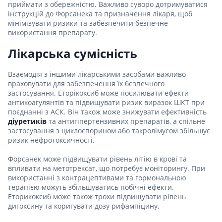
приймати з обережністю. Важливо суворо дотримуватися
інструкцій до Форсанека та призначення лікаря, щоб
мінімізувати ризики та забезпечити безпечне
використання препарату.
Лікарська сумісність
Взаємодія з іншими лікарськими засобами важливо
враховувати для забезпечення їх безпечного
застосування. Еторікоксиб може посилювати ефекти
антикоагулянтів та підвищувати ризик виразок ШКТ при
поєднанні з АСК. Він також може знижувати ефективність
діуретиків
та антигіпертензивних препаратів, а спільне
застосування з циклоспорином або такролімусом збільшує
ризик нефротоксичності.
Форсанек може підвищувати рівень літію в крові та
впливати на метотрексат, що потребує моніторингу. При
використанні з контрацептивами та гормональною
терапією можуть збільшуватись побічні ефекти.
Еторикоксиб може також трохи підвищувати рівень
дигоксину та коригувати дозу рифампіцину.