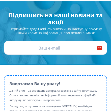
Підпишись на наші новини та
акції
Отримайте додаткові 2% знижки на наступну покупку
Тільки корисна інформація про великі знижки
Звертаємо Вашу увагу!
Даний опис - це спрощена авторська версія від сайту zdravica.ua.
Опис створено на підставі інформації, яка подається в офіційній
інструкції по застосуванню препарата.
Перед тим, як купити та застосовувати ФОРСАНЕК, необхідно
проконсультуватися з лікарем і отримати рекомендації щодо