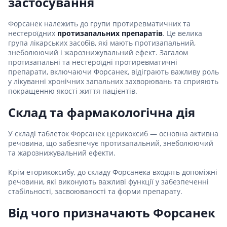
застосування
Форсанек належить до групи протиревматичних та
нестероїдних
протизапальних препаратів
. Це велика
група лікарських засобів, які мають протизапальний,
знеболюючий і жарознижувальний ефект. Загалом
протизапальні та нестероїдні протиревматичні
препарати, включаючи Форсанек, відіграють важливу роль
у лікуванні хронічних запальних захворювань та сприяють
покращенню якості життя пацієнтів.
Склад та фармакологічна дія
У складі таблеток Форсанек церикоксиб — основна активна
речовина, що забезпечує протизапальний, знеболюючий
та жарознижувальний ефекти.
Крім еторикоксибу, до складу Форсанека входять допоміжні
речовини, які виконують важливі функції у забезпеченні
стабільності, засвоюваності та форми препарату.
Від чого призначають Форсанек