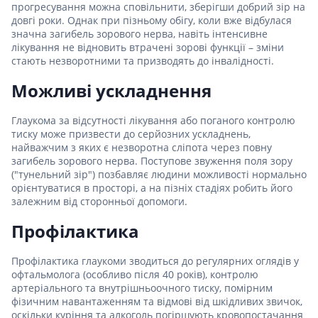
прогресування можна сповільнити, зберігши добрий зір на
довгі роки. Однак при пізньому обігу, коли вже відбулася
значна загибель зорового нерва, навіть інтенсивне
лікування не відновить втрачені зорові функції – зміни
стають незворотними та призводять до інвалідності.
Можливі ускладнення
Глаукома за відсутності лікування або поганого контролю
тиску може призвести до серйозних ускладнень,
найважчим з яких є незворотна сліпота через повну
загибель зорового нерва. Поступове звуження поля зору
("тунельний зір") позбавляє людини можливості нормально
орієнтуватися в просторі, а на пізніх стадіях робить його
залежним від сторонньої допомоги.
Профілактика
Профілактика глаукоми зводиться до регулярних оглядів у
офтальмолога (особливо після 40 років), контролю
артеріального та внутрішньоочного тиску, помірним
фізичним навантаженням та відмові від шкідливих звичок,
оскільки куріння та алкоголь погіршують кровопостачання