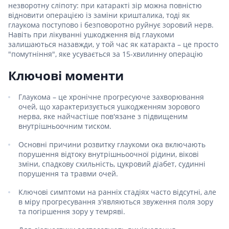
незворотну сліпоту: при катаракті зір можна повністю
відновити операцією із заміни кришталика, тоді як
глаукома поступово і безповоротно руйнує зоровий нерв.
Навіть при лікуванні ушкодження від глаукоми
залишаються назавжди, у той час як катаракта – це просто
"помутніння", яке усувається за 15-хвилинну операцію
Ключові моменти
Глаукома – це хронічне прогресуюче захворювання
очей, що характеризується ушкодженням зорового
нерва, яке найчастіше пов'язане з підвищеним
внутрішньоочним тиском.
Основні причини розвитку глаукоми ока включають
порушення відтоку внутрішньоочної рідини, вікові
зміни, спадкову схильність, цукровий діабет, судинні
порушення та травми очей.
Ключові симптоми на ранніх стадіях часто відсутні, але
в міру прогресування з'являються звуження поля зору
та погіршення зору у темряві.