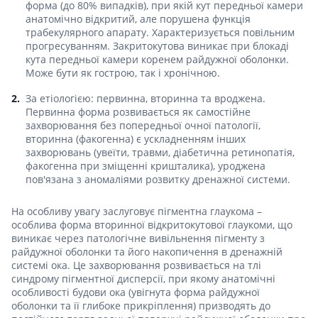
форма (до 80% випадків), при якій кут передньої камери
анатомічно відкритий, але порушена функція
трабекулярного апарату. Характеризується повільним
прогресуванням. Закритокутова виникає при блокаді
кута передньої камери коренем райдужної оболонки.
Може бути як гострою, так і хронічною.
За етіологією: первинна, вторинна та вроджена.
Первинна форма розвивається як самостійне
захворювання без попередньої очної патології,
вторинна (факогенна) є ускладненням інших
захворювань (увеїти, травми, діабетична ретинопатія,
факогенна при зміщенні кришталика), уроджена
пов'язана з аномаліями розвитку дренажної системи.
На особливу увагу заслуговує пігментна глаукома –
особлива форма вторинної відкритокутової глаукоми, що
виникає через патологічне вивільнення пігменту з
райдужної оболонки та його накопичення в дренажній
системі ока. Це захворювання розвивається на тлі
синдрому пігментної дисперсії, при якому анатомічні
особливості будови ока (увігнута форма райдужної
оболонки та її глибоке прикріплення) призводять до