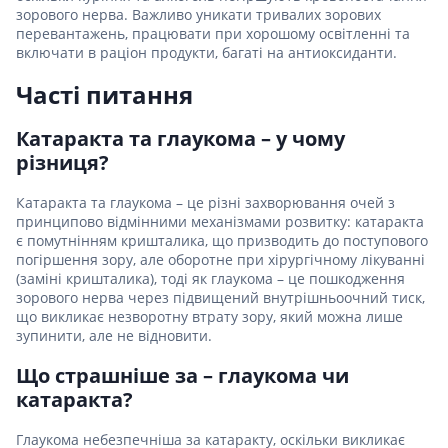
зорового нерва. Важливо уникати тривалих зорових
перевантажень, працювати при хорошому освітленні та
включати в раціон продукти, багаті на антиоксиданти.
Часті питання
Катаракта та глаукома – у чому
різниця?
Катаракта та глаукома – це різні захворювання очей з
принципово відмінними механізмами розвитку: катаракта
є помутнінням кришталика, що призводить до поступового
погіршення зору, але оборотне при хірургічному лікуванні
(заміні кришталика), тоді як глаукома – це пошкодження
зорового нерва через підвищений внутрішньоочний тиск,
що викликає незворотну втрату зору, який можна лише
зупинити, але не відновити.
Що страшніше за – глаукома чи
катаракта?
Глаукома небезпечніша за катаракту, оскільки викликає