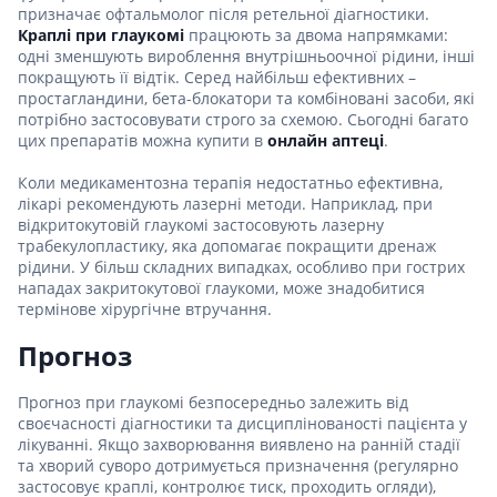
призначає офтальмолог після ретельної діагностики.
Краплі при глаукомі
працюють за двома напрямками:
одні зменшують вироблення внутрішньоочної рідини, інші
покращують її відтік. Серед найбільш ефективних –
простагландини, бета-блокатори та комбіновані засоби, які
потрібно застосовувати строго за схемою. Сьогодні багато
цих препаратів можна купити в
онлайн аптеці
.
Коли медикаментозна терапія недостатньо ефективна,
лікарі рекомендують лазерні методи. Наприклад, при
відкритокутовій глаукомі застосовують лазерну
трабекулопластику, яка допомагає покращити дренаж
рідини. У більш складних випадках, особливо при гострих
нападах закритокутової глаукоми, може знадобитися
термінове хірургічне втручання.
Прогноз
Прогноз при глаукомі безпосередньо залежить від
своєчасності діагностики та дисциплінованості пацієнта у
лікуванні. Якщо захворювання виявлено на ранній стадії
та хворий суворо дотримується призначення (регулярно
застосовує краплі, контролює тиск, проходить огляди),