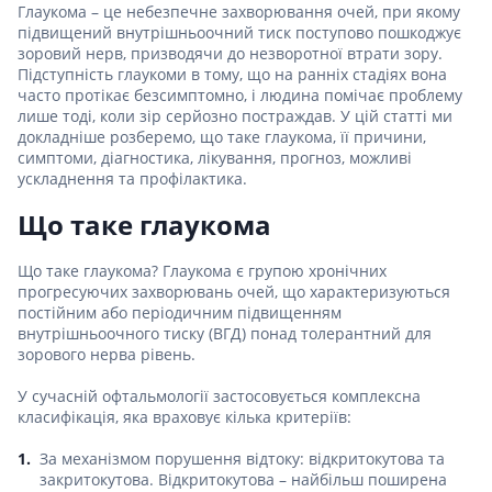
Глаукома – це небезпечне захворювання очей, при якому
підвищений внутрішньоочний тиск поступово пошкоджує
зоровий нерв, призводячи до незворотної втрати зору.
Підступність глаукоми в тому, що на ранніх стадіях вона
часто протікає безсимптомно, і людина помічає проблему
лише тоді, коли зір серйозно постраждав. У цій статті ми
докладніше розберемо, що таке глаукома, її причини,
симптоми, діагностика, лікування, прогноз, можливі
ускладнення та профілактика.
Що таке глаукома
Що таке глаукома? Глаукома є групою хронічних
прогресуючих захворювань очей, що характеризуються
постійним або періодичним підвищенням
внутрішньоочного тиску (ВГД) понад толерантний для
зорового нерва рівень.
У сучасній офтальмології застосовується комплексна
класифікація, яка враховує кілька критеріїв:
За механізмом порушення відтоку: відкритокутова та
закритокутова. Відкритокутова – найбільш поширена