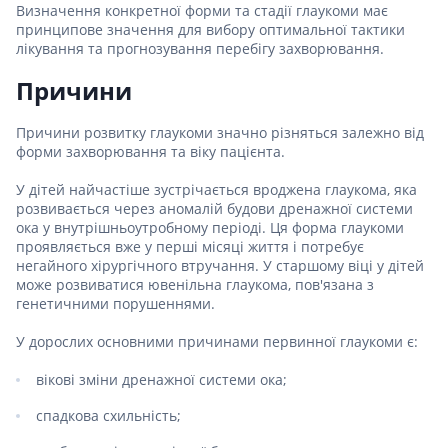
Визначення конкретної форми та стадії глаукоми має
принципове значення для вибору оптимальної тактики
лікування та прогнозування перебігу захворювання.
Причини
Причини розвитку глаукоми значно різняться залежно від
форми захворювання та віку пацієнта.
У дітей найчастіше зустрічається вроджена глаукома, яка
розвивається через аномалій будови дренажної системи
ока у внутрішньоутробному періоді. Ця форма глаукоми
проявляється вже у перші місяці життя і потребує
негайного хірургічного втручання. У старшому віці у дітей
може розвиватися ювенільна глаукома, пов'язана з
генетичними порушеннями.
У дорослих основними причинами первинної глаукоми є:
вікові зміни дренажної системи ока;
спадкова схильність;