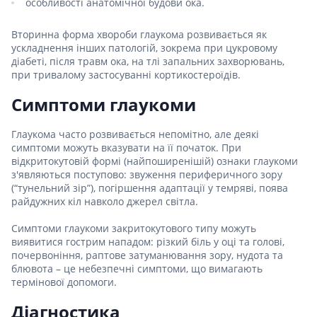
особливості анатомічної будови ока.
Вторинна форма хвороби глаукома розвивається як
ускладнення інших патологій, зокрема при цукровому
діабеті, після травм ока, на тлі запальних захворювань,
при тривалому застосуванні кортикостероїдів.
Симптоми глаукоми
Глаукома часто розвивається непомітно, але деякі
симптоми можуть вказувати на її початок. При
відкритокутовій формі (найпоширенішій) ознаки глаукоми
з'являються поступово: звуження периферичного зору
(“тунельний зір”), погіршення адаптації у темряві, поява
райдужних кіл навколо джерел світла.
Симптоми глаукоми закритокутового типу можуть
виявитися гострим нападом: різкий біль у оці та голові,
почервоніння, раптове затуманювання зору, нудота та
блювота – це небезпечні симптоми, що вимагають
термінової допомоги.
Діагностика