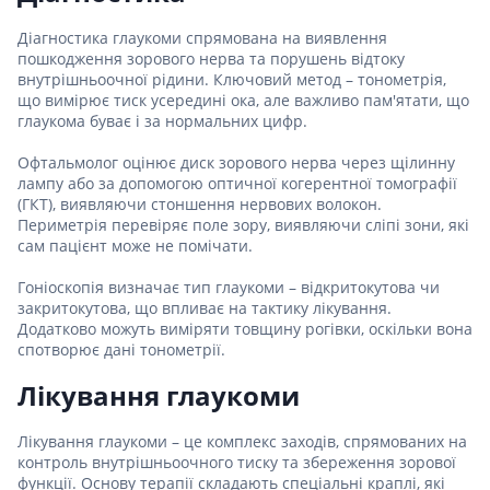
Діагностика глаукоми спрямована на виявлення
пошкодження зорового нерва та порушень відтоку
внутрішньоочної рідини. Ключовий метод – тонометрія,
що вимірює тиск усередині ока, але важливо пам'ятати, що
глаукома буває і за нормальних цифр.
Офтальмолог оцінює диск зорового нерва через щілинну
лампу або за допомогою оптичної когерентної томографії
(ГКТ), виявляючи стоншення нервових волокон.
Периметрія перевіряє поле зору, виявляючи сліпі зони, які
сам пацієнт може не помічати.
Гоніоскопія визначає тип глаукоми – відкритокутова чи
закритокутова, що впливає на тактику лікування.
Додатково можуть виміряти товщину рогівки, оскільки вона
спотворює дані тонометрії.
Лікування глаукоми
Лікування глаукоми – це комплекс заходів, спрямованих на
контроль внутрішньоочного тиску та збереження зорової
функції. Основу терапії складають спеціальні краплі, які