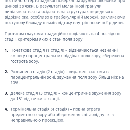
постійного тертя задньої поверхні райдужної оболонки про
цинові зв'язки. В результаті меланінові гранули
вивільняються та осідають на структурах переднього
відрізка ока, особливо в трабекулярній мережі, викликаючи
поступову блокаду шляхів відтоку внутрішньоочної рідини.
Протягом глаукоми традиційно поділяють на 4 послідовні
стадії, критерієм яких є стан поля зору:
Початкова стадія (1 стадія) – відзначаються незначні
зміни у парацентральних відділах поля зору, збережена
гострота зору.
Розвинена стадія (2 стадія) – виражені скотоми в
парацентральній зоні, звуження поля зору більш ніж на
10%.
Далека стадія (3 стадія) – концентричне звуження зору
до 15° від точки фіксації.
Термінальна стадія (4 стадія) – повна втрата
предметного зору або збереження світловідчуття з
неправильною проекцією.