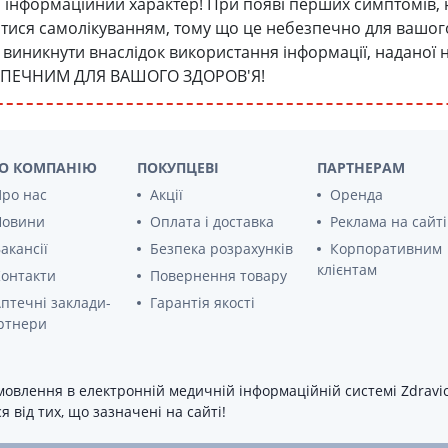
інформаційний характер! При появі перших симптомів, 
атися самолікуванням, тому що це небезпечно для вашого 
уть виникнути внаслідок використання інформації, наданої
ЗПЕЧНИМ ДЛЯ ВАШОГО ЗДОРОВ'Я!
О КОМПАНІЮ
ПОКУПЦЕВІ
ПАРТНЕРАМ
ро нас
Акції
Оренда
Новини
Оплата і доставка
Реклама на сайті
акансії
Безпека розрахунків
Корпоративним
клієнтам
онтакти
Повернення товару
птечні заклади-
Гарантія якості
ртнери
овлення в електронній медичній інформаційній системі Zdravica
 від тих, що зазначені на сайті!