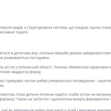
Лікування алергії
 підшлункової залози
Сечостатева система і статеві
орна система
гормони
алергії
Ліки для нирок
перелік видів, а структурована система, що поєднує оцінку стану
 астми
ективної терапії.
Препарати для потенції і
ерекції
Урологічні препарати
Гінекологічні препарати
ться в дитячому віці, оскільки хвороба уражає швидкозростаючи
 які розвиваються послідовно:
Ліки впливають на лактацію
ть кісток у потиличній області. Пізніше з’являються характерні
Препарати для лікування
 голові квадратну форму.
захворювань органів
почуттів
кової і хрящової частин ребер утворюються потовщення – «рахіт
Препарати для очей
ою.
Краплі у вухо
 симптом. Коли дитина починає ходити, слабкі кістки не витрим
 деформації. Також на зап’ястях і щиколотках можуть формуватися
 такі як деформація ребер при рахіті у дітей і виражене викривл