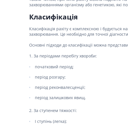
Спеціаль
Ліки для
захворюваннями організму або генетикою, які по
шкіри г
Засоби в
Фарбува
Класифікація
Ліки від
Укладан
Ліки від
Класифікація рахіту є комплексною і будується н
Засоби д
захворювання. Це необхідно для точної діагности
Препара
Чоловіч
Основні підходи до класифікації можна представ
Препарат
1. За періодами перебігу хвороби:
Ліки від
Пробіот
початковий період;
Препара
період розгару;
Засоби 
період реконвалесценції;
Ліки від
Ліки від 
період залишкових явищ.
Препара
інфекції
2. За ступенем тяжкості:
Препара
апетиту
I ступінь (легка);