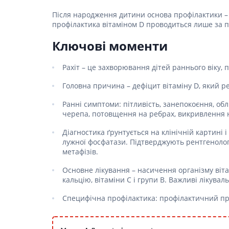
Після народження дитини основа профілактики –
профілактика вітаміном D проводиться лише за п
Ключові моменти
Рахіт – це захворювання дітей раннього віку,
Головна причина – дефіцит вітаміну D, який р
Ранні симптоми: пітливість, занепокоєння, обл
черепа, потовщення на ребрах, викривлення ніг
Діагностика ґрунтується на клінічній картині
лужної фосфатази. Підтверджують рентгенологі
метафізів.
Основне лікування – насичення організму віта
кальцію, вітаміни С і групи В. Важливі лікува
Специфічна профілактика: профілактичний прийо