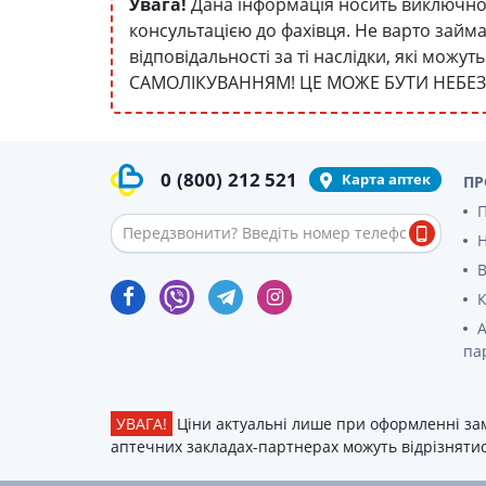
Увага!
Дана інформація носить виключно 
консультацією до фахівця. Не варто займ
відповідальності за ті наслідки, які мож
САМОЛІКУВАННЯМ! ЦЕ МОЖЕ БУТИ НЕБЕ
0
(800)
212 521
Карта аптек
ПР
П
В
К
А
па
УВАГА!
Ціни актуальні лише при оформленні зам
аптечних закладах-партнерах можуть відрізнятися