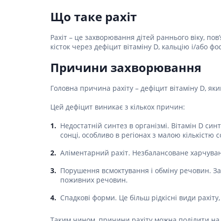
Столова
Для серц
Засоби д
Пелюшки
Ліки від
Засоби в
Що таке рахіт
Для орг
Засоби 
Протипр
Товари для здоров'я
Жарозни
Післяпол
подушки
Сорбент
Мило
Рахіт – це захворювання дітей раннього віку, по
Інгаляц
Засоби п
Товари для дому та
кісток через дефіцит вітаміну D, кальцію і/або фо
Для нер
Медичні 
Засоби дл
Мультис
сім'ї
(комбіно
Для реп
волоссям
Гінеколо
Причини захворювання
Для енд
Товари для мам та
Засоби д
Препарат
Перев'яз
дітей
Головна причина рахіту – дефіцит вітаміну D, яки
вірусних 
Засоби 
Антипохм
Бинти
Ліки від
Засоби 
Цей дефіцит виникає з кількох причин:
Вата
волосся
Гомеопат
Лікуванн
Марля
Засоби 
Недостатній синтез в організмі. Вітамін D син
Лікуванн
волосся
сонці, особливо в регіонах з малою кількістю
Проти мік
Пластир
Препарат
Засоби д
Пов'язки
Аліментарний рахіт. Незбалансоване харчуван
волоссю
Антиалерг
Препара
протиаст
Засоби д
Порушення всмоктування і обміну речовин. За
Препара
пошкодж
поживних речовин.
Препарат
Засоби д
склероз
запобіг
Спадкові форми. Це більш рідкісні види рахіт
Препара
Набори д
Таким чином, причини рахіту можна поділити на дв