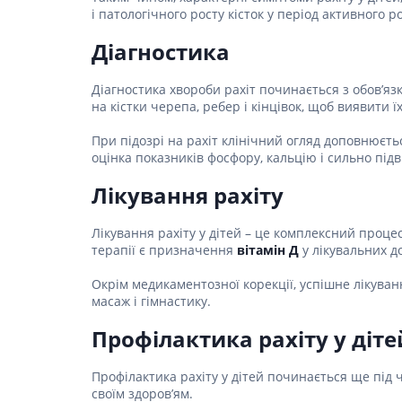
і патологічного росту кісток у період активного р
Діагностика
Діагностика хвороби рахіт починається з обов’яз
на кістки черепа, ребер і кінцівок, щоб виявити 
При підозрі на рахіт клінічний огляд доповнюєть
оцінка показників фосфору, кальцію і сильно під
Лікування рахіту
Лікування рахіту у дітей – це комплексний проце
терапії є призначення
вітамін Д
у лікувальних д
Окрім медикаментозної корекції, успішне лікуван
масаж і гімнастику.
Профілактика рахіту у діте
Профілактика рахіту у дітей починається ще під ч
своїм здоров’ям.