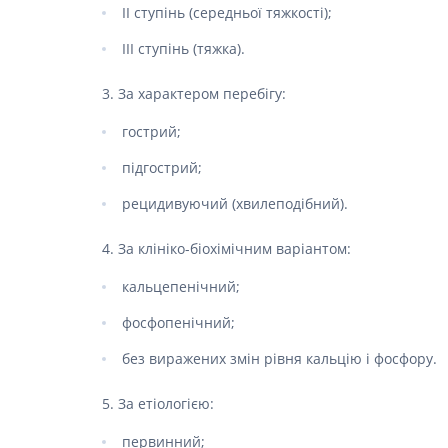
Спазмол
II ступінь (середньої тяжкості);
Проносн
III ступінь (тяжка).
Препарат
залози
3. За характером перебігу:
Фермент
гострий;
Препара
панкреа
підгострий;
Препарати
рецидивуючий (хвилеподібний).
жовчного
4. За клініко-біохімічним варіантом:
Гепатоп
Жовчогі
кальцепенічний;
Аміноки
фосфопенічний;
Гормонал
без виражених змін рівня кальцію і фосфору.
Гіпотала
5. За етіологією:
Кортико
Захворю
первинний;
залози