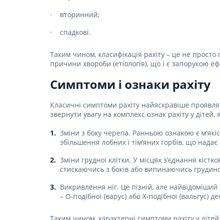
Гормони
вторинний;
спадкові.
Респірат
Ліки від 
Таким чином, класифікація рахіту – це не просто 
Ліки від
причини хвороби (етіологія), що і є запорукою еф
Симптоми і ознаки рахіту
Класичні симптоми рахіту найяскравіше проявляю
звернути увагу на комплекс ознак рахіту у дітей,
Зміни з боку черепа. Ранньою ознакою є м’якіс
збільшення лобних і тім’яних горбів, що надає
Зміни грудної клітки. У місцях з’єднання кіст
стискаючись з боків або випинаючись грудин
Викривлення ніг. Це пізній, але найвідоміший
– О-подібної (варус) або Х-подібної (вальгус)
Таким чином, характерні симптоми рахіту у дітей,