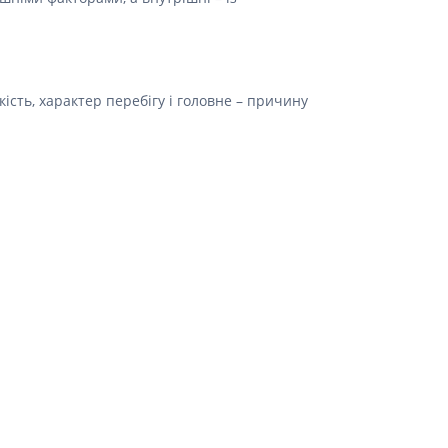
Препарати від аритмії
Сечогінні препарати, діуретики
Ліки від стенокардії
ість, характер перебігу і головне – причину
Препарати при серцевій
недостатності
Захворювання шкіри
Протигрибкові
Від опіків
Лікування ран і виразок
Мазі від алергії
Лікування псоріазу, екземи
Антибіотики для лікування
захворювань шкіри
Гормональні мазі
Антисептики і дезінфектори
Лікування акне