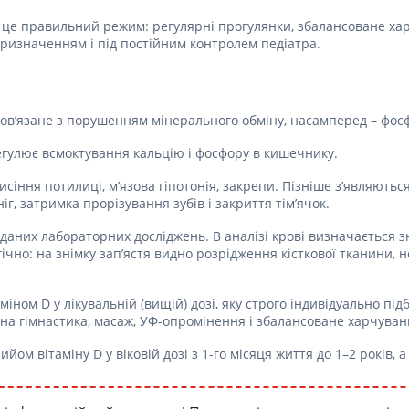
 це правильний режим: регулярні прогулянки, збалансоване хар
ризначенням і під постійним контролем педіатра.
 пов’язане з порушенням мінерального обміну, насамперед – фосф
егулює всмоктування кальцію і фосфору в кишечнику.
исіння потилиці, м’язова гіпотонія, закрепи. Пізніше з’являютьс
, затримка прорізування зубів і закриття тім’ячок.
 і даних лабораторних досліджень. В аналізі крові визначається
чно: на знімку зап’ястя видно розрідження кісткової тканини, н
міном D у лікувальній (вищій) дозі, яку строго індивідуально п
льна гімнастика, масаж, УФ-опромінення і збалансоване харчуван
м вітаміну D у віковій дозі з 1-го місяця життя до 1–2 років, а