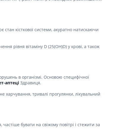
ює стан кісткової системи, акуратно натискаючи
ня рівня вітаміну D (25(OH)D) у крові, а також
порушень в організмі. Основою специфічної
ет-аптеці
Здравиця.
не харчування, тривалі прогулянки, лікувальний
 частіше бувати на свіжому повітрі і стежити за