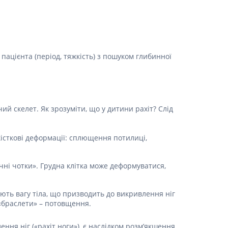
Протитромбозні
Препарати від анемії
Кровозамінники
Препарати для
 пацієнта (період, тяжкість) з пошуком глибинної
парентерального харчування
Інші лікарські засоби
й скелет. Як зрозуміти, що у дитини рахіт? Слід
 кісткові деформації: сплющення потилиці,
ичні чотки». Грудна клітка може деформуватися,
ують вагу тіла, що призводить до викривлення ніг
 «браслети» – потовщення.
ення ніг («рахіт ноги»), є наслідком розм’якшення