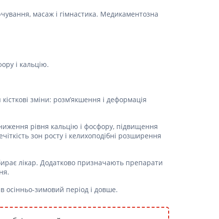
чування, масаж і гімнастика. Медикаментозна
ору і кальцію.
я кісткові зміни: розм’якшення і деформація
 зниження рівня кальцію і фосфору, підвищення
ечіткість зон росту і келихоподібні розширення
ідбирає лікар. Додатково призначають препарати
ня.
 в осінньо-зимовий період і довше.