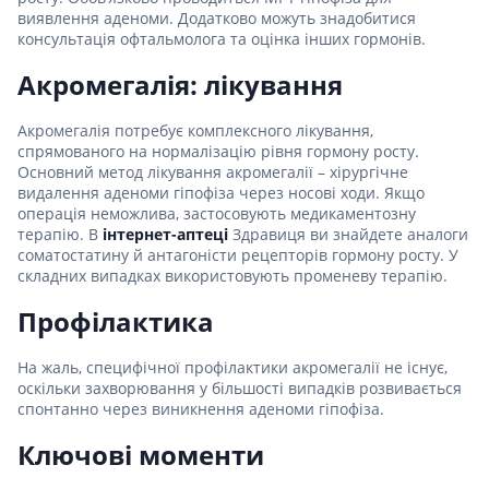
виявлення аденоми. Додатково можуть знадобитися
консультація офтальмолога та оцінка інших гормонів.
Акромегалія: лікування
Акромегалія потребує комплексного лікування,
спрямованого на нормалізацію рівня гормону росту.
Основний метод лікування акромегалії – хірургічне
видалення аденоми гіпофіза через носові ходи. Якщо
операція неможлива, застосовують медикаментозну
терапію. В
інтернет-аптеці
Здравиця ви знайдете аналоги
соматостатину й антагоністи рецепторів гормону росту. У
складних випадках використовують променеву терапію.
Профілактика
На жаль, специфічної профілактики акромегалії не існує,
оскільки захворювання у більшості випадків розвивається
спонтанно через виникнення аденоми гіпофіза.
Ключові моменти