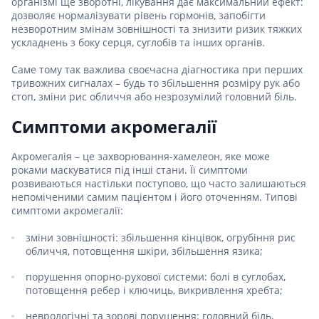
організмі ще зворотні, лікування дає максимальний ефект:
дозволяє нормалізувати рівень гормонів, запобігти
незворотним змінам зовнішності та знизити ризик тяжких
ускладнень з боку серця, суглобів та інших органів.
Саме тому так важлива своєчасна діагностика при перших
тривожних сигналах – будь то збільшення розміру рук або
стоп, зміни рис обличчя або незрозумілий головний біль.
Симптоми акромегалії
Акромегалія – це захворювання-хамелеон, яке може
роками маскуватися під інші стани. Її симптоми
розвиваються настільки поступово, що часто залишаються
непоміченими самим пацієнтом і його оточенням. Типові
симптоми акромегалії:
зміни зовнішності: збільшення кінцівок, огрубіння рис
обличчя, потовщення шкіри, збільшення язика;
порушення опорно-рухової системи: болі в суглобах,
потовщення ребер і ключиць, викривлення хребта;
неврологічні та зорові порушення: головний біль,