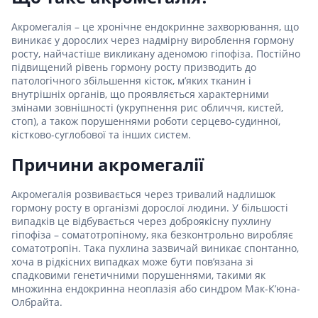
Акромегалія – це хронічне ендокринне захворювання, що
виникає у дорослих через надмірну вироблення гормону
росту, найчастіше викликану аденомою гіпофіза. Постійно
підвищений рівень гормону росту призводить до
патологічного збільшення кісток, м’яких тканин і
внутрішніх органів, що проявляється характерними
змінами зовнішності (укрупнення рис обличчя, кистей,
стоп), а також порушеннями роботи серцево-судинної,
кістково-суглобової та інших систем.
Причини акромегалії
Акромегалія розвивається через тривалий надлишок
гормону росту в організмі дорослої людини. У більшості
випадків це відбувається через доброякісну пухлину
гіпофіза – соматотропіному, яка безконтрольно виробляє
соматотропін. Така пухлина зазвичай виникає спонтанно,
хоча в рідкісних випадках може бути пов’язана зі
спадковими генетичними порушеннями, такими як
множинна ендокринна неоплазія або синдром Мак-К’юна-
Олбрайта.