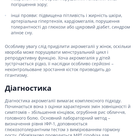
погіршення зору;
інші прояви: підвищена пітливість і жирність шкіри,
артеріальна гіпертензія, кардіомегалія, порушення
толерантності до глюкози або цукровий діабет, синдром
апное сну.
Особливу увагу слід приділити акромегалії у жінок, оскільки
хвороба може порушувати менструальний цикл і
репродуктивну функцію. Хоча акромегалія у дітей
зустрічається рідко, її наслідки особливо серйозні –
неконтрольоване зростання кісток призводить до
гігантизму.
Діагностика
Діагностика акромегалії вимагає комплексного підходу.
Починається вона з оцінки характерних змін зовнішності й
симптомів – збільшення кінцівок, огрубіння рис обличчя,
головного болю. Основний лабораторний метод –
визначення рівня ІФР-1, доповнюється
глюкозотолерантним тестом з вимірюванням гормону
росту. Обов’язково проводиться МРТ гіпофіза для