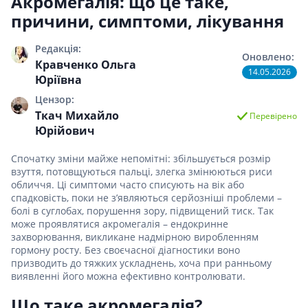
Акромегалія: що це таке,
причини, симптоми, лікування
Редакція:
Оновлено:
Кравченко Ольга
14.05.2026
Юріївна
Цензор:
Ткач Михайло
Перевірено
Юрійович
Спочатку зміни майже непомітні: збільшується розмір
взуття, потовщуються пальці, злегка змінюються риси
обличчя. Ці симптоми часто списують на вік або
спадковість, поки не з’являються серйозніші проблеми –
болі в суглобах, порушення зору, підвищений тиск. Так
може проявлятися акромегалія – ендокринне
захворювання, викликане надмірною виробленням
гормону росту. Без своєчасної діагностики воно
призводить до тяжких ускладнень, хоча при ранньому
виявленні його можна ефективно контролювати.
Що таке акромегалія?