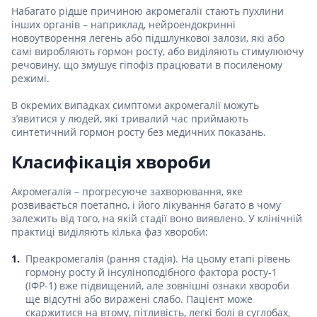
Набагато рідше причиною акромегалії стають пухлини
інших органів – наприклад, нейроендокринні
новоутворення легень або підшлункової залози, які або
самі виробляють гормон росту, або виділяють стимулюючу
речовину, що змушує гіпофіз працювати в посиленому
режимі.
В окремих випадках симптоми акромегалії можуть
з’явитися у людей, які тривалий час приймають
синтетичний гормон росту без медичних показань.
Класифікація хвороби
Акромегалія – прогресуюче захворювання, яке
розвивається поетапно, і його лікування багато в чому
залежить від того, на якій стадії воно виявлено. У клінічній
практиці виділяють кілька фаз хвороби:
Преакромегалія (рання стадія). На цьому етапі рівень
гормону росту й інсуліноподібного фактора росту-1
(ІФР-1) вже підвищений, але зовнішні ознаки хвороби
ще відсутні або виражені слабо. Пацієнт може
скаржитися на втому, пітливість, легкі болі в суглобах,