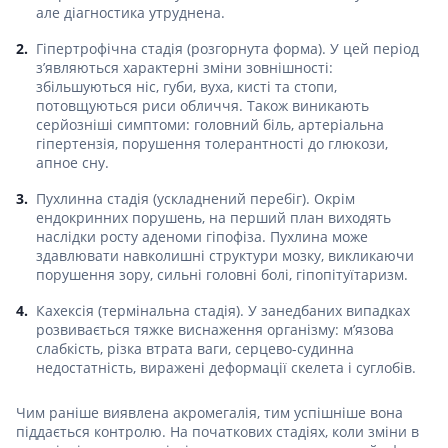
але діагностика утруднена.
Гіпертрофічна стадія (розгорнута форма). У цей період
з’являються характерні зміни зовнішності:
збільшуються ніс, губи, вуха, кисті та стопи,
потовщуються риси обличчя. Також виникають
серйозніші симптоми: головний біль, артеріальна
гіпертензія, порушення толерантності до глюкози,
апное сну.
Пухлинна стадія (ускладнений перебіг). Окрім
ендокринних порушень, на перший план виходять
наслідки росту аденоми гіпофіза. Пухлина може
здавлювати навколишні структури мозку, викликаючи
порушення зору, сильні головні болі, гіпопітуїтаризм.
Кахексія (термінальна стадія). У занедбаних випадках
розвивається тяжке виснаження організму: м’язова
слабкість, різка втрата ваги, серцево-судинна
недостатність, виражені деформації скелета і суглобів.
Чим раніше виявлена акромегалія, тим успішніше вона
піддається контролю. На початкових стадіях, коли зміни в