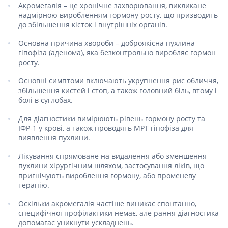
Акромегалія – це хронічне захворювання, викликане
надмірною виробленням гормону росту, що призводить
до збільшення кісток і внутрішніх органів.
Основна причина хвороби – доброякісна пухлина
гіпофіза (аденома), яка безконтрольно виробляє гормон
росту.
Основні симптоми включають укрупнення рис обличчя,
збільшення кистей і стоп, а також головний біль, втому і
болі в суглобах.
Для діагностики вимірюють рівень гормону росту та
ІФР-1 у крові, а також проводять МРТ гіпофіза для
виявлення пухлини.
Лікування спрямоване на видалення або зменшення
пухлини хірургічним шляхом, застосування ліків, що
пригнічують вироблення гормону, або променеву
терапію.
Оскільки акромегалія частіше виникає спонтанно,
специфічної профілактики немає, але рання діагностика
допомагає уникнути ускладнень.